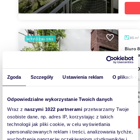
m
85
WYRÓŻNIONE
2
Biuro 85 m² z tarasem, umeblowane, cicha
okolic
5 000
Zgoda
Szczegóły
Ustawienia reklam
O plikach c
mieszk
Do wynaj
niedale
Odpowiedzialne wykorzystanie Twoich danych
charakte
Wraz z
naszymi 1022 partnerami
przetwarzamy Twoje
osobiste dane, np. adres IP, korzystając z takich
technologii jak pliki cookie, w celu wyświetlania
spersonalizowanych reklam i treści, analizowania tychże,
wychodzenia naprzeciw oczekiwaniom użytkowników i