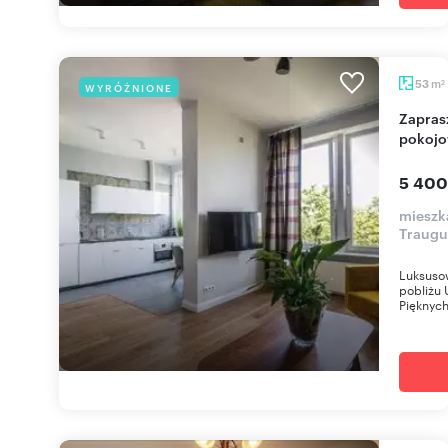
m
53
WYRÓŻNIONE
2
Zapraszam do wynajmu luksusowego 2-
pokojo
5 400
mieszk
Traugu
Luksuso
pobliżu
Pięknych