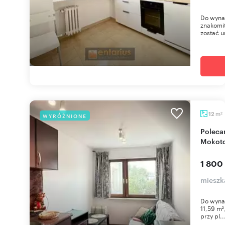
Do wyna
znakomit
zostać 
m
12
WYRÓŻNIONE
2
Polecam kawalerkę 12 m² z aneksem na
Mokot
1 800
mieszk
Do wynaj
11,59 m²
przy pl..