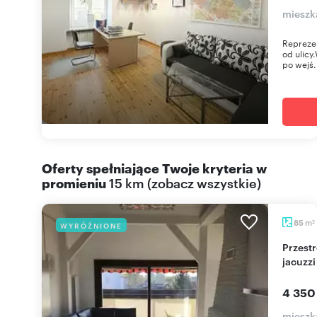
mieszk
Reprezen
od ulicy
po wejś.
Oferty spełniające Twoje kryteria w
promieniu
15 km
(
zobacz wszystkie
)
m
85
WYRÓŻNIONE
2
Przestronne 3-pokojowe mieszkanie z tarasem i
jacuzz
4 350
mieszk