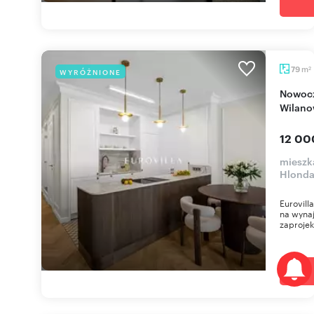
m
79
WYRÓŻNIONE
2
Nowoczesny apartament 79 m² z ogródkami w
Wilano
12 00
mieszk
Hlond
Eurovill
na wynaj
zaprojek