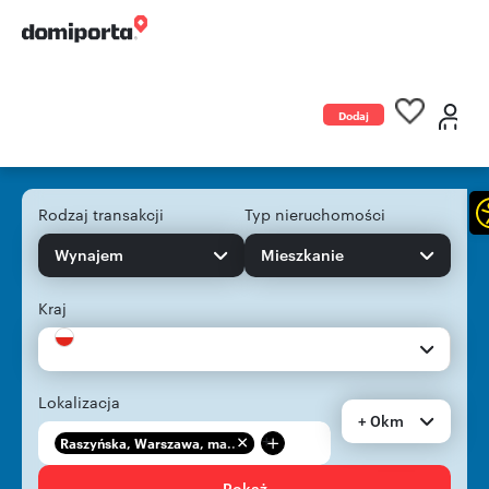
Dodaj
ogłoszenie
Rodzaj transakcji
Typ nieruchomości
Wynajem
Mieszkanie
Kraj
Lokalizacja
+ 0km
+
Raszyńska, Warszawa, ma...
Pokaż