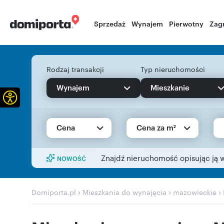
Sprzedaż
Wynajem
Pierwotny
Zag
Rodzaj transakcji
Typ nieruchomości
Wynajem
Mieszkanie
Otwórz pasek narzędzi
Cena
Cena za m²
Znajdź nieruchomość opisując ją 
NOWOŚĆ
›
›
›
Domiporta.pl
Mieszkania do wynajęcia
mazowieckie