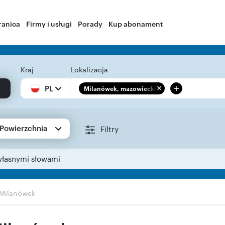
ranica
Firmy i usługi
Porady
Kup abonament
Kraj
Lokalizacja
+
PL
Milanówek, mazowieckie
Powierzchnia
Filtry
własnymi słowami
Milanówek