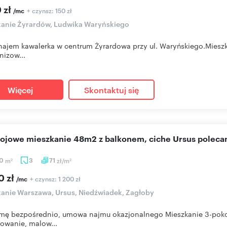
 zł
+ czynsz: 150 zł
/mc
anie Żyrardów, Ludwika Waryńskiego
ajem kawalerka w centrum Żyrardowa przy ul. Waryńskiego.Mieszkan
izow...
Więcej
Skontaktuj się
kojowe mieszkanie 48m2 z balkonem, ciche Ursus polec
20
m
3
71
zł/m
2
2
0 zł
+ czynsz: 1 200 zł
/mc
anie Warszawa, Ursus, Niedźwiadek, Zagłoby
ę bezpośrednio, umowa najmu okazjonalnego Mieszkanie 3-pokoj
nowanie, malow...