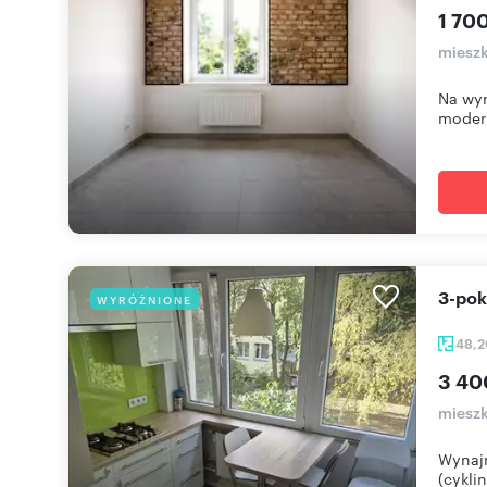
1 700
mieszk
Na wyn
modern
3-po
WYRÓŻNIONE
48,
3 40
mieszk
Wynajm
(cykli