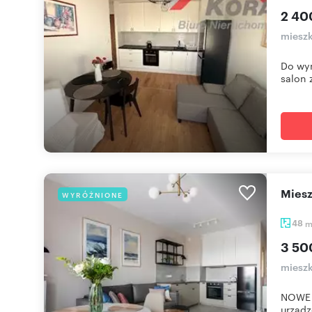
2 40
mieszk
Do wyn
salon z
mie
WYRÓŻNIONE
48
3 50
mieszk
NOWE 
urządz