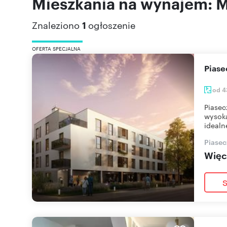
Mieszkania na wynajem: 
Znaleziono
1
ogłoszenie
OFERTA SPECJALNA
Pias
od 4
Piasec
wysoką
idealn
Piasec
Więce
S