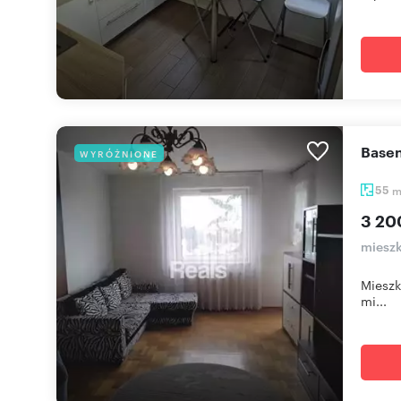
Base
WYRÓŻNIONE
55
3 20
mieszk
Mieszk
mi...