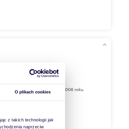
e się na 5. piętrze w budynku z 2006 roku.
O plikach cookies
ąc z takich technologii jak
 wychodzenia naprzeciw