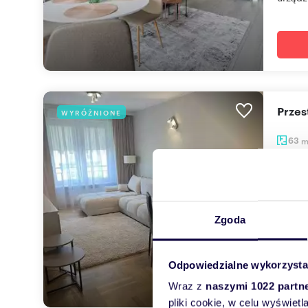
Prze
WYRÓŻNIONE
63
3 90
mieszk
Oferuj
Zgoda
Mieszka
Odpowiedzialne wykorzysta
Wraz z
naszymi 1022 partn
pliki cookie, w celu wyświet