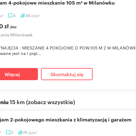
cam 4-pokojowe mieszkanie 105 m² w Milanówku
m
4
38
zł/m
2
2
0 zł
/mc
kanie Milanówek
NAJĘCIA : MIESZANIE 4 POKOJOWE O POW.105 M 2 W MILANÓWKU.
ane jest na I pięt...
Więcej
Skontaktuj się
eniu
15 km
(
zobacz wszystkie
)
ajem 2-pokojowego mieszkania z klimatyzacją i garażem
2
75
zł/m
2
2