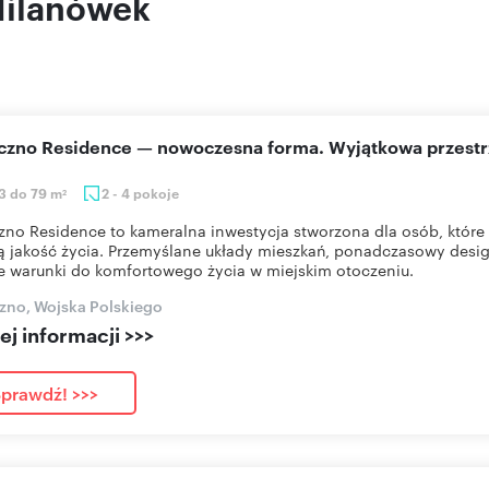
Milanówek
eczno Residence — nowoczesna forma. Wyjątkowa przestr
3 do 79 m
2 - 4 pokoje
2
zno Residence to kameralna inwestycja stworzona dla osób, które 
 jakość życia. Przemyślane układy mieszkań, ponadczasowy desig
e warunki do komfortowego życia w miejskim otoczeniu.
zno, Wojska Polskiego
j informacji >>>
prawdź! >>>