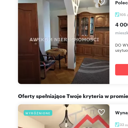
Pole
105
4 00
miesz
DO WY
usytuow
Oferty spełniające Twoje kryteria w promi
Wyn
WYRÓŻNIONE
32
m