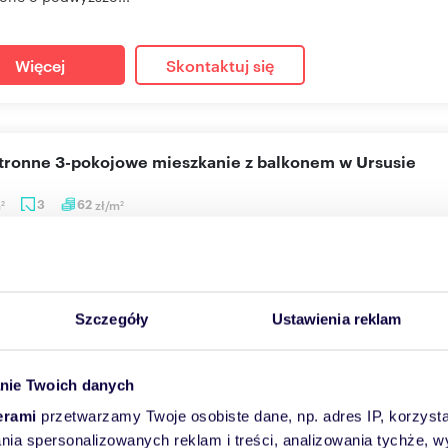
Więcej
Skontaktuj się
stronne 3-pokojowe mieszkanie z balkonem w Ursusie
m
3
62
zł/m
2
2
0 zł
+ czynsz: 800 zł
/mc
anie Warszawa, Ursus, Skorosze, Chełmońskiego
ę przestronne mieszkanie na wynajem o powierzchni 63 m². Znajduj
Szczegóły
Ustawienia reklam
nie jest...
nie Twoich danych
Więcej
Skontaktuj się
erami
przetwarzamy Twoje osobiste dane, np. adres IP, korzystaj
lania spersonalizowanych reklam i treści, analizowania tychże,