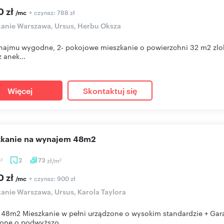
0 zł
+ czynsz: 788 zł
/mc
anie Warszawa, Ursus, Herbu Oksza
ajmu wygodne, 2- pokojowe mieszkanie o powierzchni 32 m2 zlok
 anek...
Więcej
Skontaktuj się
szkanie na wynajem 48m2
m
2
73
zł/m
2
2
0 zł
+ czynsz: 900 zł
/mc
anie Warszawa, Ursus, Karola Taylora
48m2 Mieszkanie w pełni urządzone o wysokim standardzie + Ga
one o podwyższo...