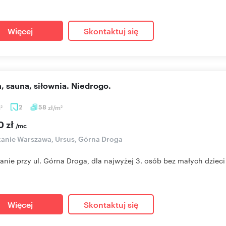
Więcej
Skontaktuj się
n, sauna, siłownia. Niedrogo.
m
2
58
zł/m
2
2
0 zł
/mc
anie Warszawa, Ursus, Górna Droga
anie przy ul. Górna Droga, dla najwyżej 3. osób bez małych dzieci 
Więcej
Skontaktuj się