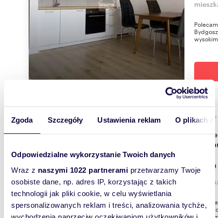
mieszk
Polecam
Bydgosz
wysokim 
m
25
Zgoda
Szczegóły
Ustawienia reklam
O plikach c
2
Kawalerka 25 m² w centrum Bydgoszczy -
polec
Odpowiedzialne wykorzystanie Twoich danych
1 400
Wraz z
naszymi 1022 partnerami
przetwarzamy Twoje
mieszk
osobiste dane, np. adres IP, korzystając z takich
technologii jak pliki cookie, w celu wyświetlania
Do wynaj
spersonalizowanych reklam i treści, analizowania tychże,
kamienic
aneksem
wychodzenia naprzeciw oczekiwaniom użytkowników i