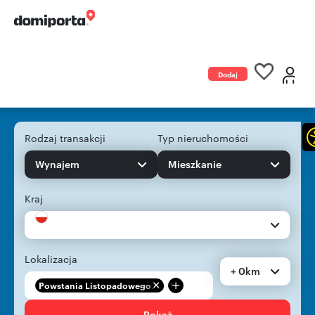
Dodaj
ogłoszenie
Rodzaj transakcji
Typ nieruchomości
Wynajem
Mieszkanie
Kraj
Lokalizacja
+ 0km
+
Powstania Listopadowego...
Pokaż