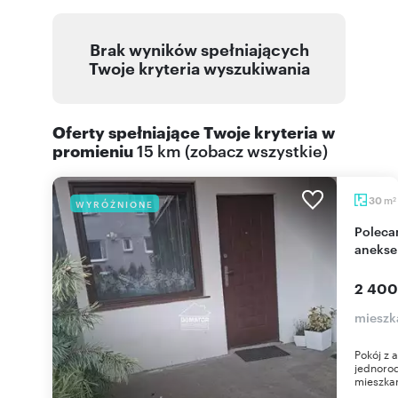
Brak wyników spełniających
Twoje kryteria wyszukiwania
Oferty spełniające Twoje kryteria w
promieniu
15 km
(
zobacz wszystkie
)
m
30
WYRÓŻNIONE
2
Polecam komfortowe 2-pokojowe mieszkanie z
anekse
2 400
mieszk
Pokój z 
jednoro
mieszkan