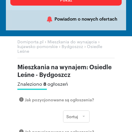
Powiadom o nowych ofertach
›
›
Domiporta.pl
Mieszkania do wynajęcia
›
›
kujawsko-pomorskie
Bydgoszcz
Osiedle
Leśne
Mieszkania na wynajem: Osiedle
Leśne - Bydgoszcz
8
Znaleziono
ogłoszeń
Jak pozycjonowane są ogłoszenia?
Sortuj
Jak pozycjonowane są ogłoszenia?