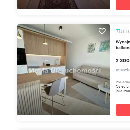
25,48
Wynajmę nowoczesne 2-pokojowe mieszkanie z
balkon
2 300
mieszk
Posiadam
Osiedlu
lokalizac