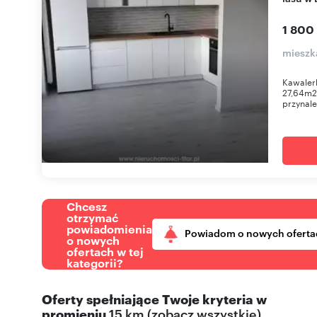
1 800
mieszk
Kawaler
27,64m2P
przynale
Chcesz
otrzymać
powiadomienia
Powiadom o nowych oferta
o nowych
ofertach w tej
kategorii?
Oferty spełniające Twoje kryteria w
promieniu
15 km
(
zobacz wszystkie
)