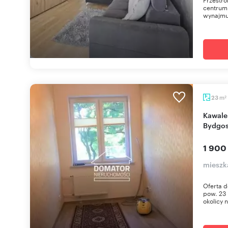
centrum!
wynajmu 
m
23
2
Kawalerka 23 m² na Osiedlu Leśnym w
Bydgos
1 900
mieszk
Oferta d
pow. 23 
okolicy 