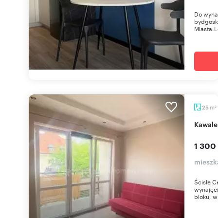
Do wynaj
bydgosk
Miasta.L
m
25
2
Kawal
1 300
mieszk
Ścisłe C
wynajęci
bloku, w 