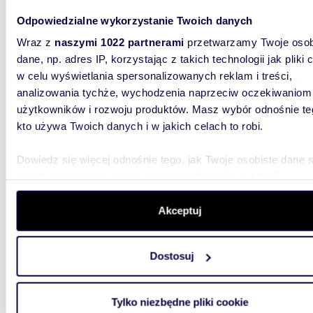
Odpowiedzialne wykorzystanie Twoich danych
m
33
2
Wraz z
naszymi 1022 partnerami
przetwarzamy Twoje osob
Nowoczesne 33 m² w centrum Bydgoszczy (pełne
dane, np. adres IP, korzystając z takich technologii jak pliki 
wyposa
w celu wyświetlania spersonalizowanych reklam i treści,
1 600
analizowania tychże, wychodzenia naprzeciw oczekiwaniom
użytkowników i rozwoju produktów. Masz wybór odnośnie te
mieszk
kto używa Twoich danych i w jakich celach to robi.
Do wyna
ścisłym 
Dowiedz się więcej odnośnie tego, jak Twoje osobiste dane 
33 m2, u
przetwarzane oraz ustaw własne preferencje w
sekcji
szczegółów
. W Deklaracji plików cookie możesz zmienić lu
wycofać swoją zgodę w dowolnej chwili.
Akceptuj
Wykorzystujemy pliki cookie do spersonalizowania treści i r
Dostosuj
aby oferować funkcje społecznościowe i analizować ruch w 
witrynie. Informacje o tym, jak korzystasz z naszej witryny,
m
27
2
udostępniamy partnerom społecznościowym, reklamowym i
Tylko niezbędne pliki cookie
Przestronna kawalerka po remoncie (27 m²) w
analitycznym. Partnerzy mogą połączyć te informacje z inn