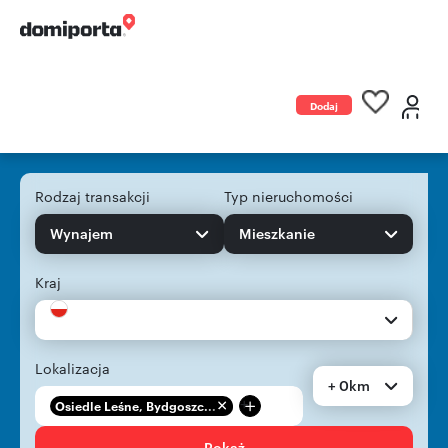
Dodaj
ogłoszenie
Rodzaj transakcji
Typ nieruchomości
Wynajem
Mieszkanie
Kraj
Lokalizacja
+ 0km
+
Osiedle Leśne, Bydgoszc...
Pokaż