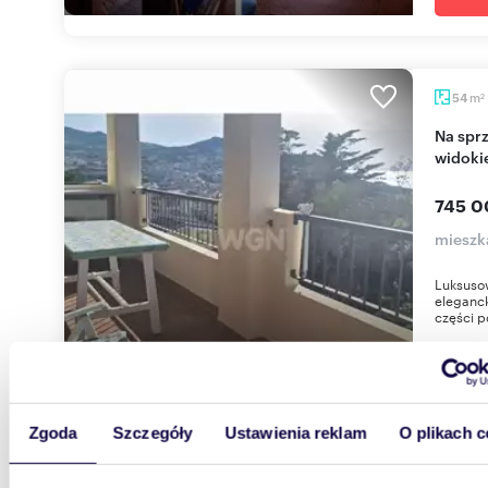
m
54
2
Na sprzedaż luksusowy apartament 54 m² z
widoki
745 0
mieszk
Luksuso
eleganck
części p
Zgoda
Szczegóły
Ustawienia reklam
O plikach c