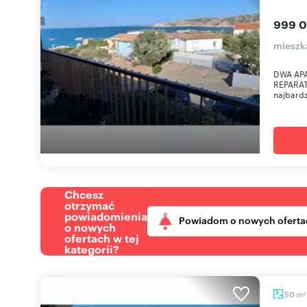
999 0
mieszk
DWA AP
REPARATA
najbardz
Chcesz
otrzymać
powiadomienia
Powiadom o nowych oferta
o nowych
ofertach w tej
kategorii?
m
50
2