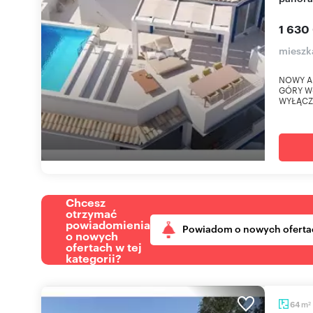
1 630
mieszk
NOWY AP
GÓRY WŁ
WYŁĄCZ
Chcesz
otrzymać
powiadomienia
Powiadom o nowych oferta
o nowych
ofertach w tej
kategorii?
m
64
2