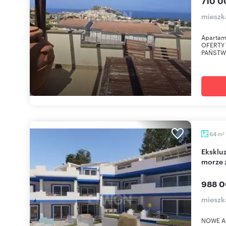
710 0
mieszk
Apartam
OFERTY
PAŃSTWU
m
64
2
Ekskluzywny apartament 64m2 z widokiem na
morze 
988 0
mieszk
NOWE A