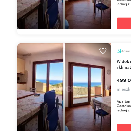
jednej z 
m
48
2
Widok na morze! Apartament z patio, parkingiem
i klima
499 0
mieszk
Apartam
Castels
jednej z 