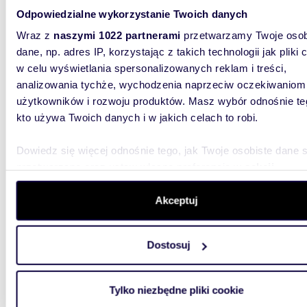
m
54
2
Odpowiedzialne wykorzystanie Twoich danych
Luksusowy apartament 54 m² (widok na morze,
Wraz z
naszymi 1022 partnerami
przetwarzamy Twoje osob
basen)
dane, np. adres IP, korzystając z takich technologii jak pliki 
w celu wyświetlania spersonalizowanych reklam i treści,
745 0
analizowania tychże, wychodzenia naprzeciw oczekiwaniom
mieszk
użytkowników i rozwoju produktów. Masz wybór odnośnie te
kto używa Twoich danych i w jakich celach to robi.
Luksuso
eleganck
części p
Dowiedz się więcej odnośnie tego, jak Twoje osobiste dane 
przetwarzane oraz ustaw własne preferencje w
sekcji
szczegółów
. W Deklaracji plików cookie możesz zmienić lu
wycofać swoją zgodę w dowolnej chwili.
Akceptuj
Wykorzystujemy pliki cookie do spersonalizowania treści i r
Dostosuj
aby oferować funkcje społecznościowe i analizować ruch w 
m
101
witrynie. Informacje o tym, jak korzystasz z naszej witryny,
Zapraszam do luksusowego apartamentu 42 m² z
udostępniamy partnerom społecznościowym, reklamowym i
panor
Tylko niezbędne pliki cookie
analitycznym. Partnerzy mogą połączyć te informacje z inn