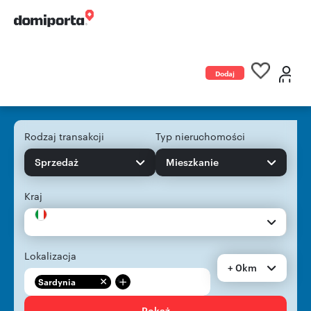
Dodaj
ogłoszenie
Rodzaj transakcji
Typ nieruchomości
Sprzedaż
Mieszkanie
Kraj
Lokalizacja
+ 0km
+
Sardynia
Pokaż