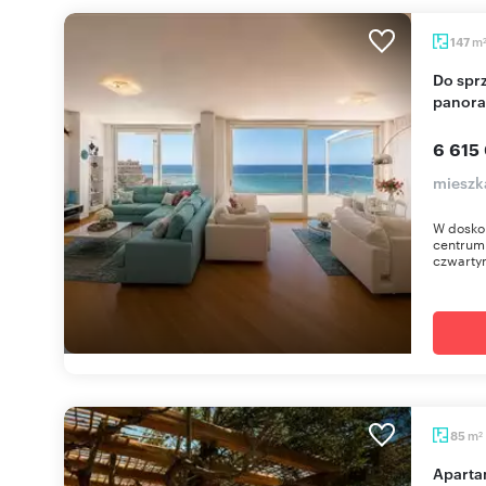
m
147
Do sprzedania luksusowy penthouse z
panora
6 615
mieszk
W doskon
centrum
czwartym
m
85
2
Apartament z panoramicznym widokiem na