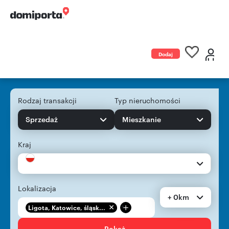
Dodaj
ogłoszenie
Rodzaj transakcji
Typ nieruchomości
Sprzedaż
Mieszkanie
Kraj
Lokalizacja
+ 0km
+
Ligota, Katowice, śląsk...
Pokaż