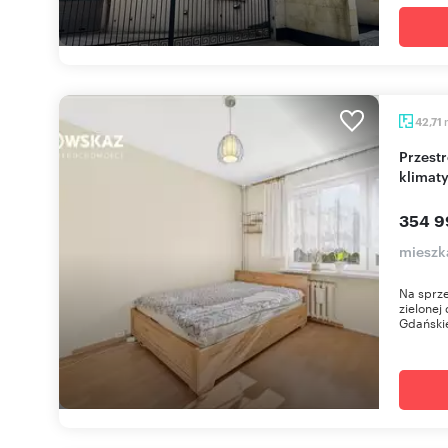
42,71
Przestronne 2-pokojowe mieszkanie z balkonem,
klimaty
354 9
mieszk
Na sprze
zielonej
Gdańskie