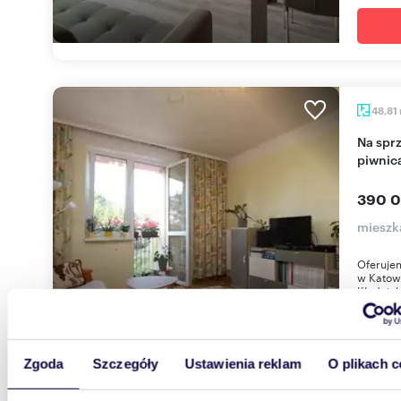
48,81
Na sprzedaż słoneczne 2-pokoje z balkonem i
piwnic
390 0
mieszka
Oferuje
w Katowi
Kłodnick
Zgoda
Szczegóły
Ustawienia reklam
O plikach c