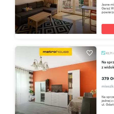
Jasne mi
Garaż W
powierzc
42,71
Na sprzedaż przestronne 2-pokojowe mieszkanie
z widok
379 0
mieszk
Na sprze
jednej z
ul. Gdań