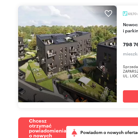
69,70
Nowoczesne 4-pokojowe mieszkanie z balkonem
i park
798 76
mieszka
Sprzeda
ZAPARS
UL. LIG
Chcesz
otrzymać
powiadomienia
Powiadom o nowych oferta
o nowych