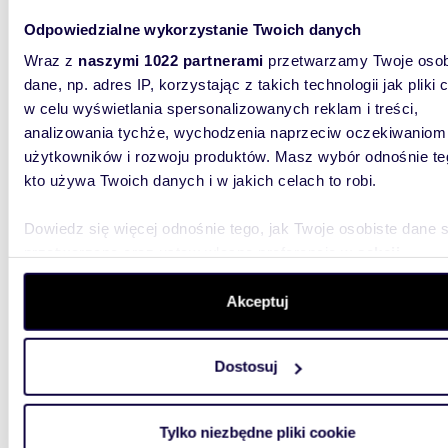
Odpowiedzialne wykorzystanie Twoich danych
m
56
2
Wraz z
naszymi 1022 partnerami
przetwarzamy Twoje osob
Do sprzedania przestronne 3-pokojowe
dane, np. adres IP, korzystając z takich technologii jak pliki 
mieszk
w celu wyświetlania spersonalizowanych reklam i treści,
analizowania tychże, wychodzenia naprzeciw oczekiwaniom
415 0
użytkowników i rozwoju produktów. Masz wybór odnośnie te
mieszk
kto używa Twoich danych i w jakich celach to robi.
Katowice
potencj
Dowiedz się więcej odnośnie tego, jak Twoje osobiste dane 
mieszkan
przetwarzane oraz ustaw własne preferencje w
sekcji
szczegółów
. W Deklaracji plików cookie możesz zmienić lu
wycofać swoją zgodę w dowolnej chwili.
Akceptuj
Wykorzystujemy pliki cookie do spersonalizowania treści i r
Dostosuj
aby oferować funkcje społecznościowe i analizować ruch w 
witrynie. Informacje o tym, jak korzystasz z naszej witryny,
m
36
2
udostępniamy partnerom społecznościowym, reklamowym i
Tylko niezbędne pliki cookie
Umeblowane 2 pokoje z balkonem, gotowe do
analitycznym. Partnerzy mogą połączyć te informacje z inn