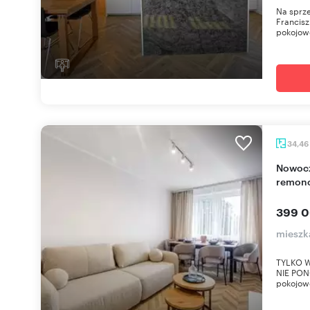
Na sprze
Francisz
pokojowe
34,46
Nowoczesne 2-pokojowe mieszkanie po
remonc
399 0
mieszka
TYLKO 
NIE PON
pokojowe