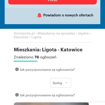
Powiadom o nowych ofertach
›
›
›
Domiporta.pl
Mieszkania na sprzedaż
śląskie
›
Katowice
Ligota
Mieszkania: Ligota - Katowice
76
Znaleziono
ogłoszeń
Jak pozycjonowane są ogłoszenia?
Sortuj
Jak pozycjonowane są ogłoszenia?