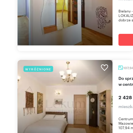
Bielany 
LOKALIZ
dobrze s
107,9
WYRÓŻNIONE
Do sprzedania dwupoziomowe mieszkanie 108 m²
w cent
2 428
mieszk
Centrum
Mazowie
107,94 