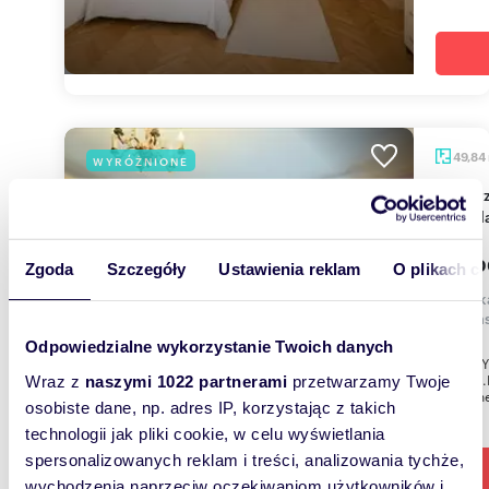
49,84
WYRÓŻNIONE
Do sprzedania przestronne mieszkanie 49,85 m²
na Bie
720 0
Zgoda
Szczegóły
Ustawienia reklam
O plikach c
mieszk
Żerom
Odpowiedzialne wykorzystanie Twoich danych
BIELANY
kuchnią
Wraz z
naszymi 1022 partnerami
przetwarzamy Twoje
położone
osobiste dane, np. adres IP, korzystając z takich
technologii jak pliki cookie, w celu wyświetlania
spersonalizowanych reklam i treści, analizowania tychże,
wychodzenia naprzeciw oczekiwaniom użytkowników i