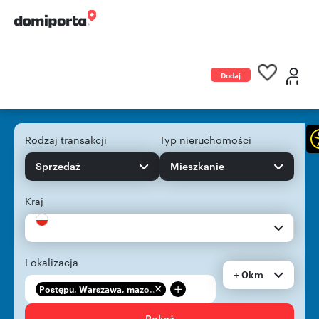
Dodaj
ogłoszenie
Rodzaj transakcji
Typ nieruchomości
Sprzedaż
Mieszkanie
Kraj
Lokalizacja
+ 0km
+
Postępu, Warszawa, mazo...
Pokaż