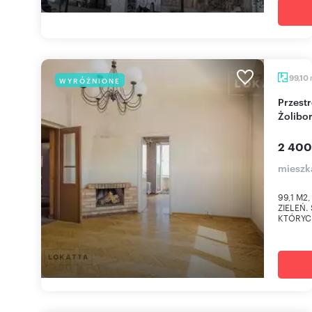
99,10
WYRÓŻNIONE
Przestronne 3-pokojowe mieszkanie z klimatem
Żolibor
2 400
mieszk
99,1 M2
ZIELEŃ.
KTÓRYCH