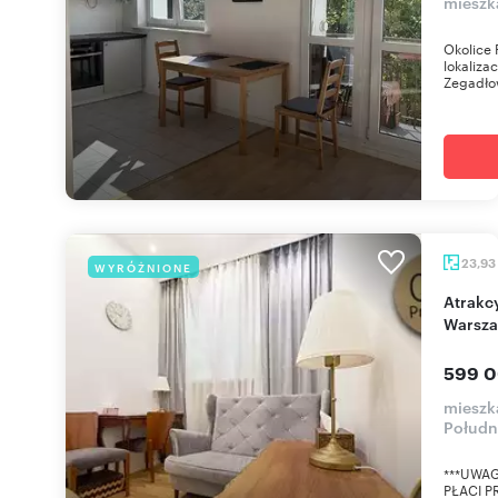
mieszk
Okolice
lokalizac
Zegadłow
23,93
WYRÓŻNIONE
Atrakcyjne 2-pokojowe mieszkanie w centrum
Warsz
599 0
mieszk
Połudn
***UWAG
PŁACI PR