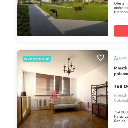
Oferta n
cichy, 
kuchenne
46,60
WYRÓŻNIONE
Mieszkanie 46,6 m² na Mokotowie, do remontu -
poleca
759 0
mieszk
Sobies
759 000 
Na sprze
Sobies..