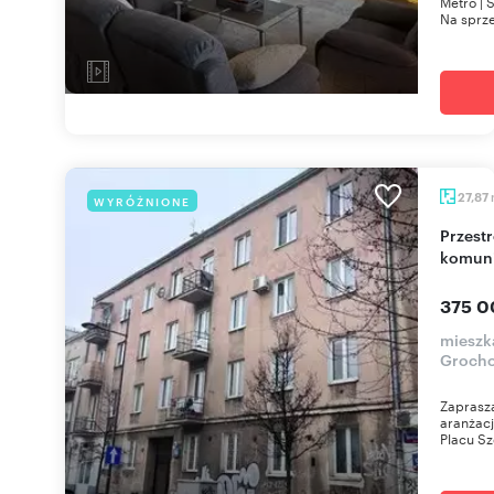
Metro | 
Na sprze
27,87
WYRÓŻNIONE
Przestronne 1 pokój do własnej aranżacji, blisko
komuni
375 0
mieszk
Groch
Zaprasz
aranżacj
Placu Sz