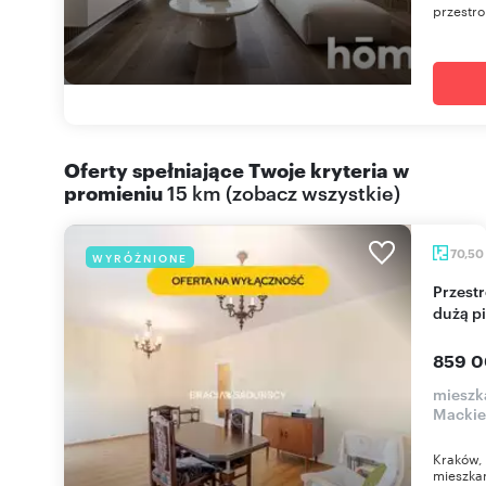
przestro
Oferty spełniające Twoje kryteria w
promieniu
15 km
(
zobacz wszystkie
)
70,50
WYRÓŻNIONE
Przestronne 4-pokojowe mieszkanie z loggią i
dużą p
859 0
mieszka
Mackie
Kraków, 
mieszkan