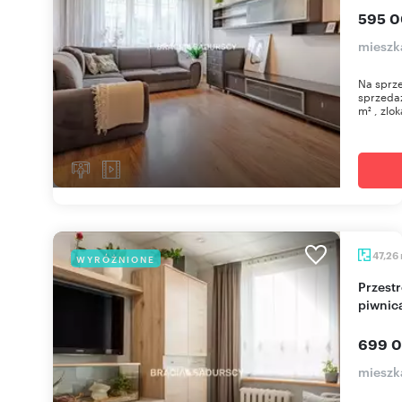
595 0
mieszk
Na sprze
sprzeda
m² , zlok
47,26
WYRÓŻNIONE
Przestronne 3-pokojowe mieszkanie z balkonem i
piwnic
699 0
mieszk