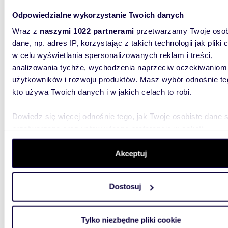
Do sprzedania dwupoziomowe mieszkanie 70 m²
Odpowiedzialne wykorzystanie Twoich danych
z tara
Wraz z
naszymi 1022 partnerami
przetwarzamy Twoje osob
dane, np. adres IP, korzystając z takich technologii jak pliki 
3 299
w celu wyświetlania spersonalizowanych reklam i treści,
mieszk
analizowania tychże, wychodzenia naprzeciw oczekiwaniom
Jadwig
użytkowników i rozwoju produktów. Masz wybór odnośnie te
DWUPOZ
kto używa Twoich danych i w jakich celach to robi.
DACHUKa
poziomy 
Dowiedz się więcej odnośnie tego, jak Twoje osobiste dane 
przetwarzane oraz ustaw własne preferencje w
sekcji
szczegółów
. W Deklaracji plików cookie możesz zmienić lu
wycofać swoją zgodę w dowolnej chwili.
Akceptuj
Wykorzystujemy pliki cookie do spersonalizowania treści i r
Dostosuj
aby oferować funkcje społecznościowe i analizować ruch w 
132,5
witrynie. Informacje o tym, jak korzystasz z naszej witryny,
Zapraszam do dwupoziomowego apartamentu z
udostępniamy partnerom społecznościowym, reklamowym i
tarase
Tylko niezbędne pliki cookie
analitycznym. Partnerzy mogą połączyć te informacje z inn