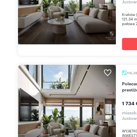
Justow
Kraków |
121,34 
połowa 2
116,3
Polecam luksusowy 121 m² apartament w
prestiż
1 734 
mieszk
Justow
WYJĄTKO
INWESTY