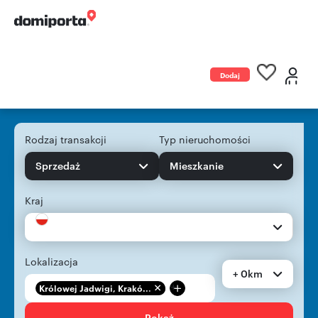
Dodaj
ogłoszenie
Rodzaj transakcji
Typ nieruchomości
Sprzedaż
Mieszkanie
Kraj
Lokalizacja
+ 0km
+
Królowej Jadwigi, Krakó...
Pokaż