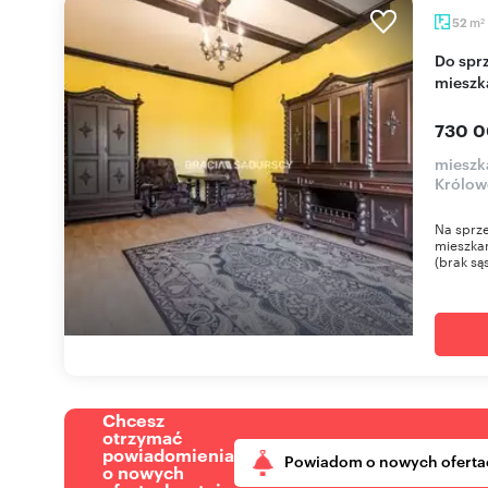
m
52
2
Do sprzedania przestronne 2-pokojowe
mieszka
730 0
mieszk
Królow
Na sprze
mieszkan
(brak są
Chcesz
otrzymać
powiadomienia
Powiadom o nowych oferta
o nowych