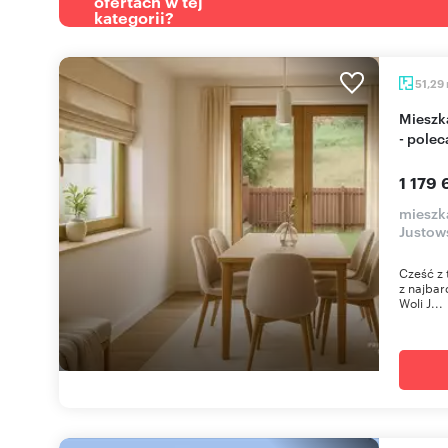
ofertach w tej
kategorii?
51,29
Mieszkanie 51 m² z ogródkiem w Woli Justowskiej
- pole
1 179 
mieszk
Justow
Cześć z 
z najbar
Woli J...