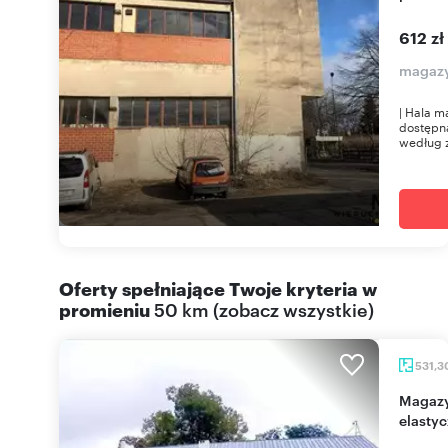
612 zł
magazy
| Hala 
dostępna
według z
Oferty spełniające Twoje kryteria w
promieniu
50 km
(
zobacz wszystkie
)
531,3
Magazyn na wynajem 531 m² w Świdwinie -
elasty