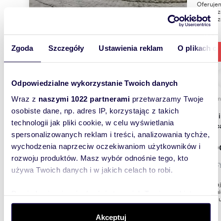
Oferuje
pomiesz
pomiesz
Zgoda
Szczegóły
Ustawienia reklam
O plikach c
Odpowiedzialne wykorzystanie Twoich danych
m
Wraz z
naszymi 1022 partnerami
przetwarzamy Twoje
445
osobiste dane, np. adres IP, korzystając z takich
Koszalin, 445 m² hala produkcyjno-magazynowa
technologii jak pliki cookie, w celu wyświetlania
- pole
spersonalizowanych reklam i treści, analizowania tychże,
12 00
wychodzenia naprzeciw oczekiwaniom użytkowników i
rozwoju produktów. Masz wybór odnośnie tego, kto
magazy
używa Twoich danych i w jakich celach to robi.
Pamięta
wyłączn
Dowiedz się więcej odnośnie tego, jak Twoje osobiste
dobrze u
dane są przetwarzane oraz ustaw własne preferencje w
sekcji szczegółów
. W Deklaracji plików cookie możesz
Akceptuj