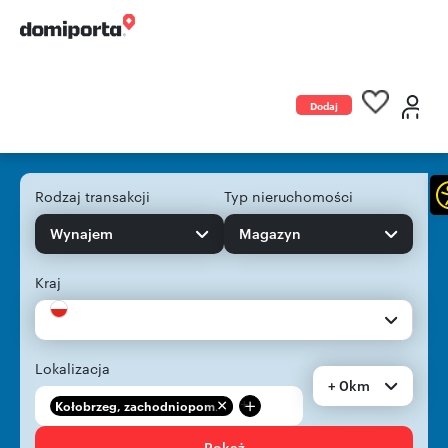
Dodaj
ogłoszenie
Rodzaj transakcji
Typ nieruchomości
Wynajem
Magazyn
Kraj
Lokalizacja
+ 0km
+
Kołobrzeg, zachodniopom...
Pokaż