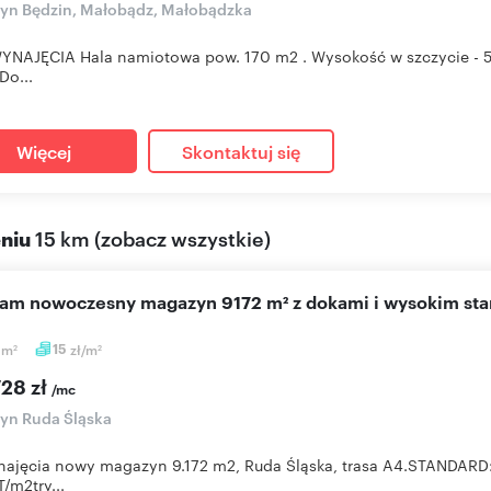
yn Będzin, Małobądz, Małobądzka
YNAJĘCIA Hala namiotowa pow. 170 m2 . Wysokość w szczycie - 5,
Do...
Więcej
Skontaktuj się
eniu
15 km
(
zobacz wszystkie
)
cam nowoczesny magazyn 9172 m² z dokami i wysokim st
2
m
15
zł/m
2
2
728 zł
/mc
yn Ruda Śląska
najęcia nowy magazyn 9.172 m2, Ruda Śląska, trasa A4.STANDAR
T/m2try...