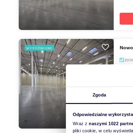
Now
WYRÓŻNIONE
201
293 
magaz
Do wy
Zgoda
niepyl
Odpowiedzialne wykorzysta
Wraz z
naszymi 1022 partn
pliki cookie, w celu wyświet