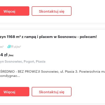
Więcej
Skontaktuj się
azyn 1168 m² z rampą i placem w Sosnowcu - polecam!
m
11
zł/m
2
2
4 zł
/mc
n Sosnowiec, Pogoń, Ptasia
REDNIO - BEZ PROWIZJI Sosnowiec, ul. Ptasia 3. Powierzchnia m
kondygnac...
Więcej
Skontaktuj się