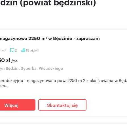
zin (powiat będziński)
a magazynowa 2250 m² w Będzinie - zapraszam
0
m
2
15
zł/m
2
2
50 zł
/mc
n Będzin, Syberka, Piłsudskiego
 produkcyjno - magazynowa o pow. 2250 m 2 zlokalizowana w Będzin
em...
Więcej
Skontaktuj się