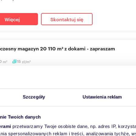
Więcej
Skontaktuj się
oczesny magazyn 20 110 m² z dokami - zapraszam
10
m
15
zł/m
2
2
204 zł
/mc
yn Ruda Śląska
najęcia nowy magazyn 20.110 m2, Ruda Śląska, trasa A4.STANDA
Szczegóły
Ustawienia reklam
nanośność min. 5T/m2tr...
nie Twoich danych
Więcej
Skontaktuj się
erami
przetwarzamy Twoje osobiste dane, np. adres IP, korzystaj
lania spersonalizowanych reklam i treści, analizowania tychże,