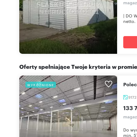
magaz
| DO W
netto. 
Oferty spełniające Twoje kryteria w promi
Pole
WYRÓŻNIONE
917
133 
magaz
Do wy
min. 5