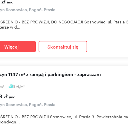
 zł
/mc
n Sosnowiec, Pogoń, Ptasia
ŚREDNIO - BEZ PROWIZJI, DO NEGOCJACJI Sosnowiec, ul. Ptasia 
terze w d...
Więcej
Skontaktuj się
azyn 1147 m² z rampą i parkingiem - zapraszam
m
8
zł/m
2
2
3 zł
/mc
n Sosnowiec, Pogoń, Ptasia
REDNIO - BEZ PROWIZJI Sosnowiec, ul. Ptasia 3. Powierzchnia 
kondygn...