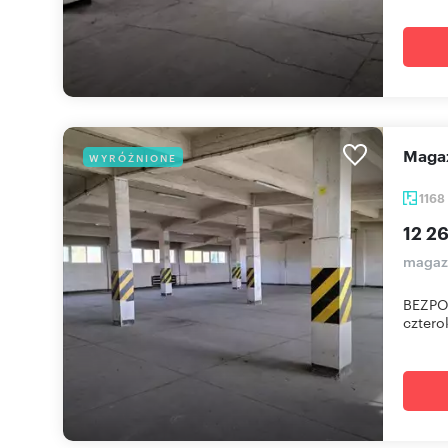
Mag
WYRÓŻNIONE
1168
12 26
magazy
BEZPOŚ
cztero