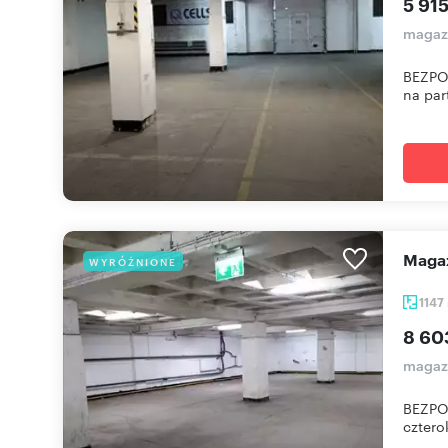
5 915
magazy
BEZPO
na par
Mag
WYRÓŻNIONE
1147
8 60
magazy
BEZPOŚ
cztero