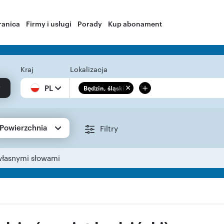
ranica
Firmy i usługi
Porady
Kup abonament
Kraj
Lokalizacja
+
PL
Będzin, śląskie
Powierzchnia
Filtry
własnymi słowami