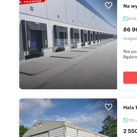
Na 
617
86 9
magaz
Nie po
Będzini
Hala
170
2 55