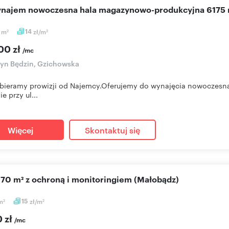
wynajem nowoczesna hala magazynowo-produkcyjna 6175 
5
m
14
zł/m
2
2
00 zł
/mc
yn Będzin, Gzichowska
bieramy prowizji od Najemcy.Oferujemy do wynajęcia nowoczesn
e przy ul...
Więcej
Skontaktuj się
 170 m² z ochroną i monitoringiem (Małobądz)
m
15
zł/m
2
2
0 zł
/mc