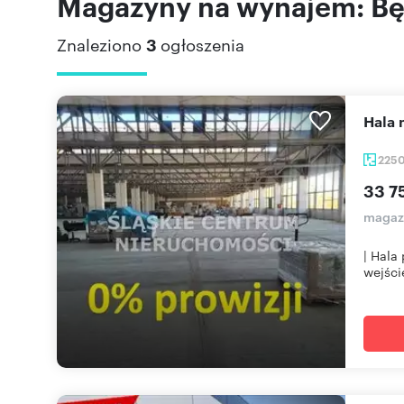
Magazyny na wynajem: Będ
Znaleziono
3
ogłoszenia
Hal
225
33 7
magazy
| Hala
wejści