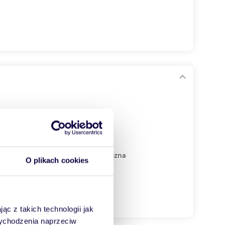
RD:wysokość 12mposadzka techniczna
O plikach cookies
ąc z takich technologii jak
 wychodzenia naprzeciw