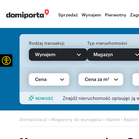
Sprzedaż
Wynajem
Pierwotny
Zag
Rodzaj transakcji
Typ nieruchomości
Wynajem
Magazyn
Otwórz pasek narzędzi
Cena
Cena za m²
Znajdź nieruchomość opisując ją 
NOWOŚĆ
›
›
›
Domiporta.pl
Magazyny do wynajęcia
śląskie
Będzin