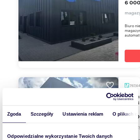
6 000
magazy
Biuro n
magazyn
automat
767,6
Nowoczesny magazyn i biuro 767 m², Lipno,
wysoki
Zgoda
Szczegóły
Ustawienia reklam
O plikach c
23 00
magazy
Odpowiedzialne wykorzystanie Twoich danych
Biuro n