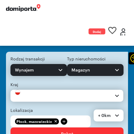
Dodaj
ogłoszenie
Rodzaj transakcji
Typ nieruchomości
Wynajem
Magazyn
Kraj
Lokalizacja
+ 0km
+
Płock, mazowieckie
Pokaż