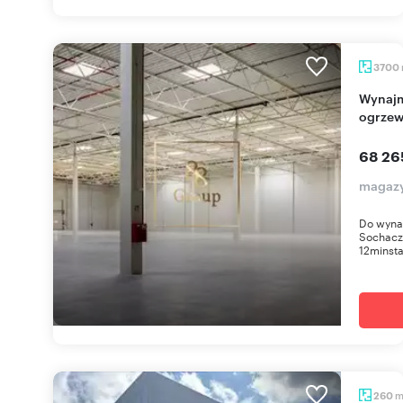
3700
Wynajmę magazyn 3700 m² z dokami i
ogrzew
68 26
magaz
Do wyna
Sochacz
12minsta
260