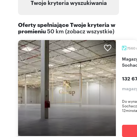
Twoje kryteria wyszukiwania
Oferty spełniające Twoje kryteria w
promieniu
50 km
(
zobacz wszystkie
)
7560
Magazyn 7560 m² z dokami i ogrzewaniem w
Sochac
132 6
magaz
Do wyna
Sochacz
12minsta