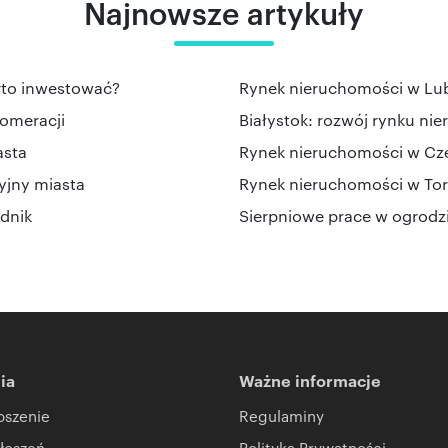
Najnowsze artykuły
rto inwestować?
Rynek nieruchomości w Lubli
lomeracji
Białystok: rozwój rynku nie
asta
Rynek nieruchomości w Częs
yjny miasta
Rynek nieruchomości w Toru
dnik
Sierpniowe prace w ogrodzi
ia
Ważne informacje
oszenie
Regulaminy
łoszeń
Polityka Prywatności