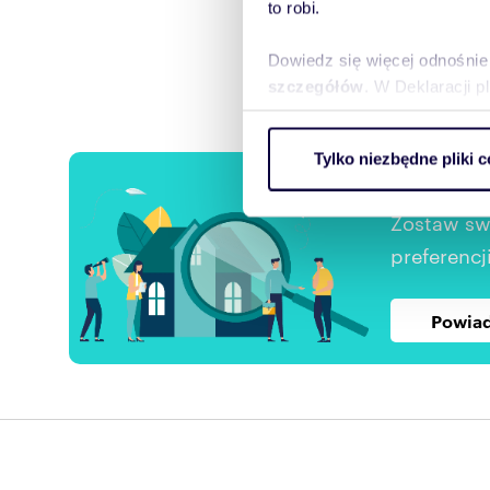
to robi.
Dowiedz się więcej odnośnie
szczegółów
. W Deklaracji 
Wykorzystujemy pliki cookie 
Tylko niezbędne pliki c
ruch w naszej witrynie. Inf
Chcesz
reklamowym i analitycznym. 
uzyskanymi podczas korzysta
Zostaw sw
preferencji
Powiad