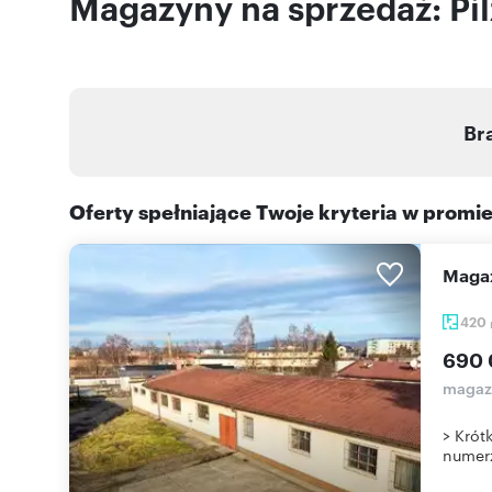
Magazyny na sprzedaż: Pi
Br
Oferty spełniające Twoje kryteria w promi
Mag
420
690 
magazy
> Krót
numerz