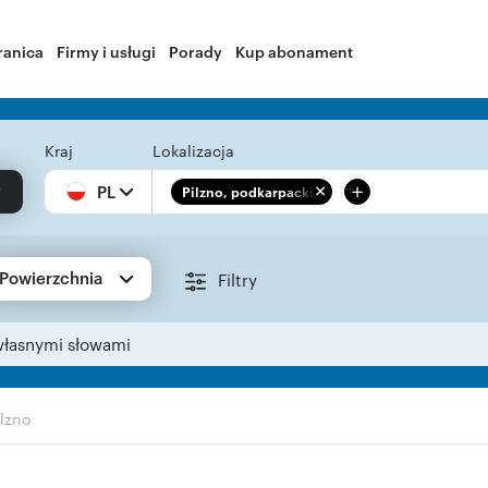
ranica
Firmy i usługi
Porady
Kup abonament
Kraj
Lokalizacja
+
PL
Pilzno, podkarpackie
Powierzchnia
Filtry
własnymi słowami
ilzno