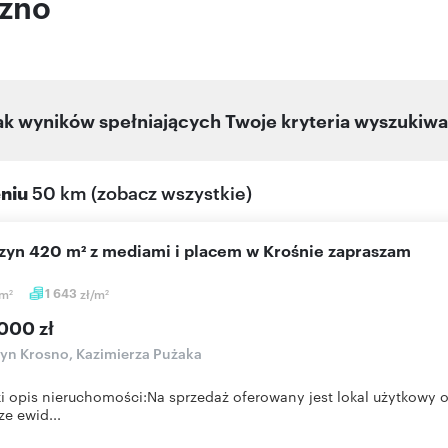
lzno
ak wyników spełniających Twoje kryteria wyszukiwa
eniu
50 km
(
zobacz wszystkie
)
azyn 420 m² z mediami i placem w Krośnie zapraszam
m
1 643
zł/m
2
2
000 zł
n Krosno, Kazimierza Pużaka
ki opis nieruchomości:Na sprzedaż oferowany jest lokal użytkowy 
e ewid...