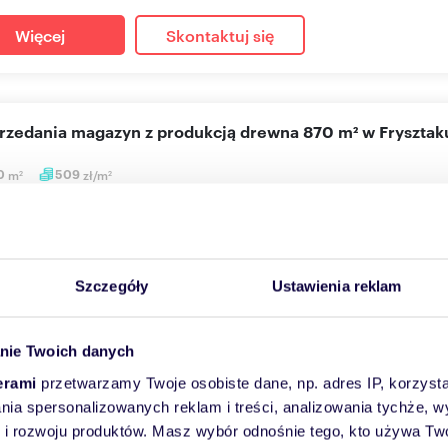
Więcej
Skontaktuj się
sprzedania magazyn z produkcją drewna 870 m² w Frysztak
0
m
509
zł/m
2
2
0 000 zł
yn Frysztak
wowe informacje: Lokalizacja: ul. Rzeszowska 8, Frysztak Powierzch
Szczegóły
Ustawienia reklam
nie Twoich danych
Więcej
Skontaktuj się
erami
przetwarzamy Twoje osobiste dane, np. adres IP, korzystaj
lania spersonalizowanych reklam i treści, analizowania tychże,
 rozwoju produktów. Masz wybór odnośnie tego, kto używa Twoi