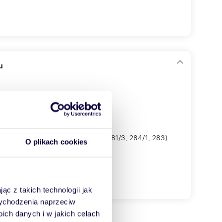
u
nia działki: 5800 m² (3 działki: 281/3, 284/1, 283)
O plikach cookies
ąc z takich technologii jak
 wychodzenia naprzeciw
ch danych i w jakich celach