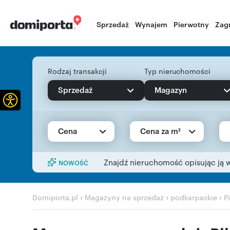
Sprzedaż
Wynajem
Pierwotny
Zag
Rodzaj transakcji
Typ nieruchomości
Sprzedaż
Magazyn
Otwórz pasek narzędzi
Cena
Cena za m²
Znajdź nieruchomość opisując ją 
NOWOŚĆ
›
›
›
Domiporta.pl
Magazyny na sprzedaż
podkarpackie
P