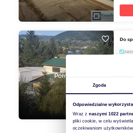
Do 
580
2 95
magaz
Podsta
Zgoda
Powi...
Odpowiedzialne wykorzysta
Wraz z
naszymi 1022 partn
pliki cookie, w celu wyświet
oczekiwaniom użytkowników i