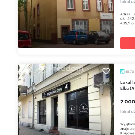
lokal 
Adres: u
uż.: 542
409/1 o 
45,70
Lokal handlowo-usługowy 45,7 m² w centrum
Ełku (A
2 000
lokal u
Wyjątkow
znajdują
Krajowej