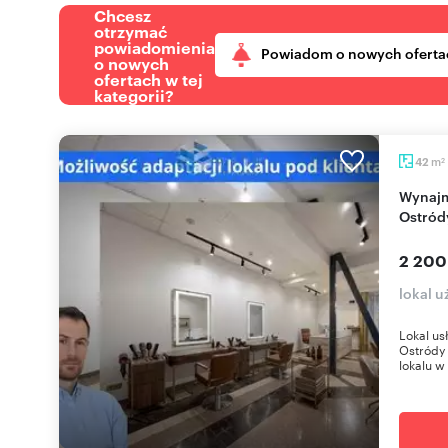
Chcesz
otrzymać
powiadomienia
Powiadom o nowych oferta
o nowych
ofertach w tej
kategorii?
m
42
2
Wynajmę lokal usługowy 42 m² w centrum
Ostród
2 200
lokal 
Lokal us
Ostródy 
lokalu w