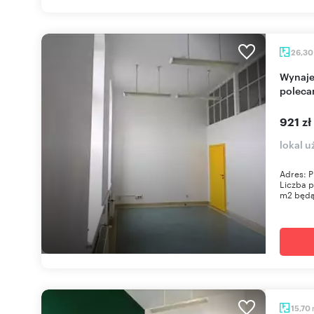
26,3
Wynajem lokalu 26,3 m² w centrum Elbląga -
poleca
921 zł
lokal u
Adres: P
Liczba p
m2 będą
15,70