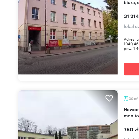
biura, 
31 214
lokal 
Adres: u
1040,46 
pow. 1 4
m
30
2
Nowoczesny lokal 30 m² z parkingiem i
monito
750 z