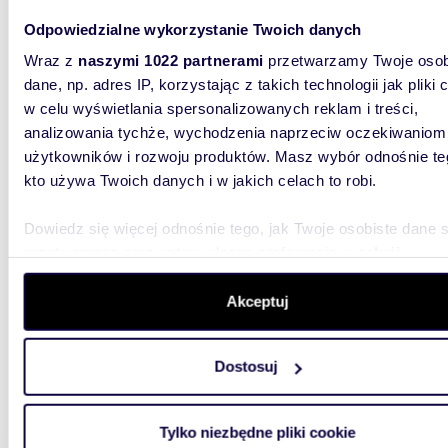
Odpowiedzialne wykorzystanie Twoich danych
Wraz z
naszymi 1022 partnerami
przetwarzamy Twoje osob
dane, np. adres IP, korzystając z takich technologii jak pliki 
m
40
2
w celu wyświetlania spersonalizowanych reklam i treści,
Lokal usługowy 40 m2 w centrum Ełku - idealny
analizowania tychże, wychodzenia naprzeciw oczekiwaniom
na biur
użytkowników i rozwoju produktów. Masz wybór odnośnie te
kto używa Twoich danych i w jakich celach to robi.
800 z
lokal 
Dowiedz się więcej odnośnie tego, jak Twoje osobiste dane 
przetwarzane oraz ustaw własne preferencje w
sekcji
Do wynaj
w bardzo
szczegółów
. W Deklaracji plików cookie możesz zmienić lu
Lokal ...
wycofać swoją zgodę w dowolnej chwili.
Akceptuj
Wykorzystujemy pliki cookie do spersonalizowania treści i r
Dostosuj
aby oferować funkcje społecznościowe i analizować ruch w 
witrynie. Informacje o tym, jak korzystasz z naszej witryny,
udostępniamy partnerom społecznościowym, reklamowym i
Tylko niezbędne pliki cookie
analitycznym. Partnerzy mogą połączyć te informacje z inn