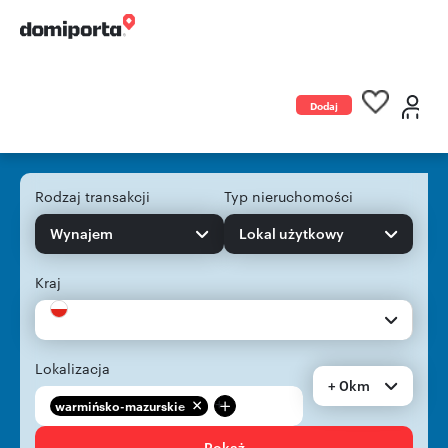
Dodaj
ogłoszenie
Rodzaj transakcji
Typ nieruchomości
Wynajem
Lokal użytkowy
Kraj
Lokalizacja
+ 0km
+
warmińsko-mazurskie
Pokaż