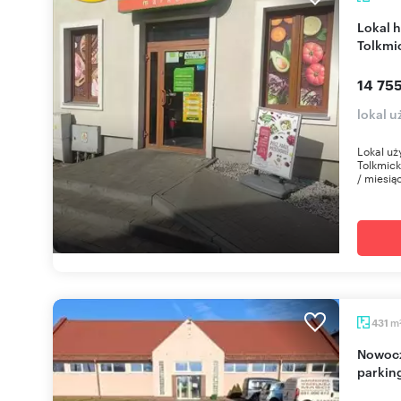
Lokal handlowo-usługowy 274 m² w centrum
Tolkmi
14 755
lokal 
Lokal uż
Tolkmick
/ miesiąc
m
431
Nowoczesny lokal usługowo-handlowy 431 m2 z
parkin