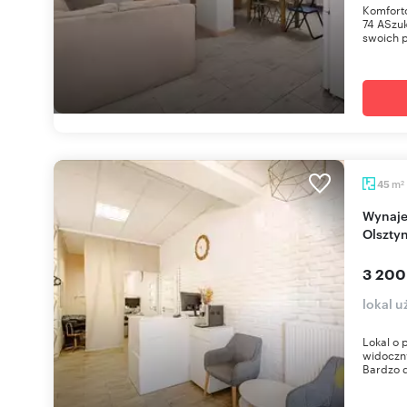
Komfort
74 ASzu
swoich p
m
45
2
Wynajem lokal 45 m2 przy Armii Krajowej w
Olsztyn
3 200
lokal u
Lokal o 
widoczny
Bardzo d