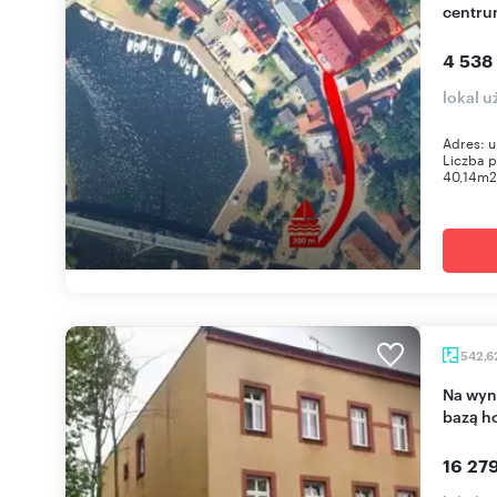
centru
4 538
lokal u
Adres: u
Liczba p
40,14m2 
542,6
Na wynajem przestronny obiekt turystyczny z
bazą ho
16 279