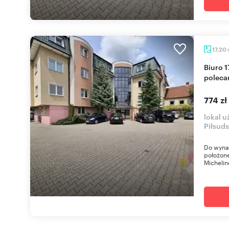
17,20
Biuro 17 m² z monitoringiem i klimatyzacją -
poleca
774 zł
lokal u
Piłsud
Do wynaj
położone
Micheli