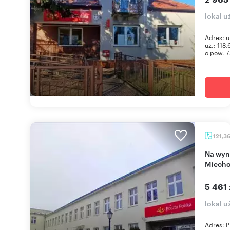
lokal u
Adres: u
uż.: 118
o pow. 7.
121,3
Na wynajem atrakcyjny lokal 180 m² w centrum
Miech
5 461 
lokal 
Adres: P