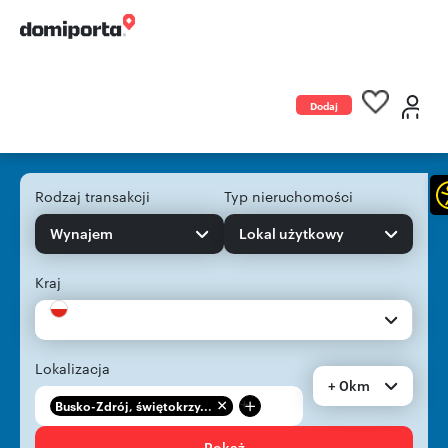
Dodaj
ogłoszenie
Rodzaj transakcji
Typ nieruchomości
Wynajem
Lokal użytkowy
Kraj
Lokalizacja
+ 0km
+
Busko-Zdrój, świętokrzy...
Pokaż