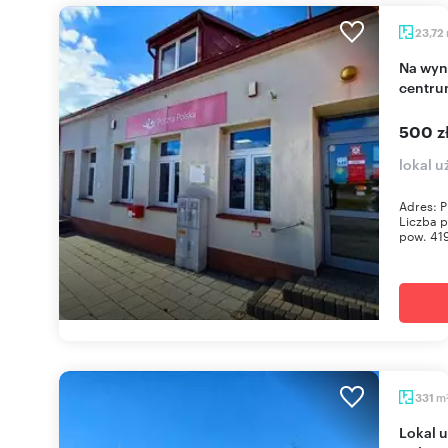
23,72
Na wynajem przestronny lokal 23,72 m² w
centru
500 z
lokal u
Adres: P
Liczba p
pow. 419
m
331
Lokal użytkowy na wynajem w centrum