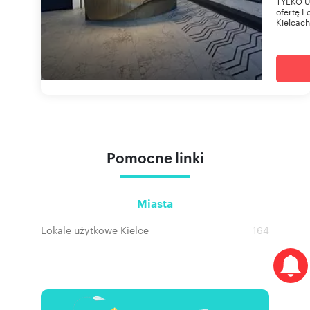
TYLKO U
ofertę 
Kielcach
Pomocne linki
Miasta
Lokale użytkowe Kielce
164