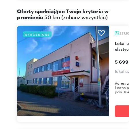
Oferty spełniające Twoje kryteria w
promieniu
50 km
(
zobacz wszystkie
)
227,9
WYRÓŻNIONE
Lokal użytkowy 228 m² w Połancu (centrum,
elastyc
5 699
lokal 
Adres: u
Liczba p
pow. 184