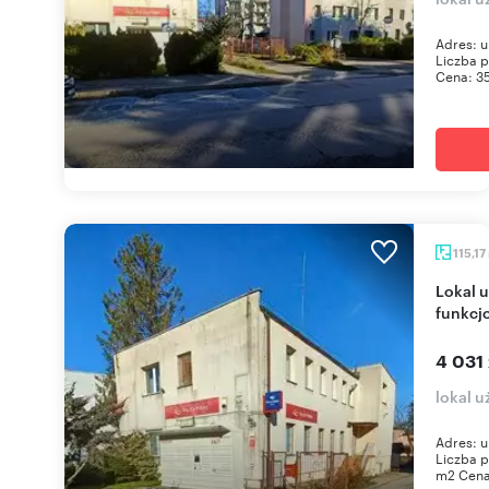
Adres: u
Liczba p
Cena: 35
115,17
Lokal użytkowy 115 m² w Jędrzejowie,
funkcjo
4 031 
lokal u
Adres: u
Liczba p
m2 Cena: