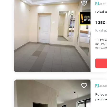
m
25
2
Lokal
1 350 
lokal u
*** TYL
m² - PAR
na rozwój
46,5
Polecam lokal użytkowy 46,5 m² z
panora