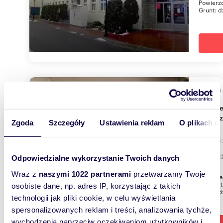
Powierzc
Grunt: dz
43,70
Wynajem lokalu 43 m2 z parkingiem i
ogrod
Zgoda
Szczegóły
Ustawienia reklam
O plikach c
1 093 
lokal 
Odpowiedzialne wykorzystanie Twoich danych
Wraz z
naszymi 1022 partnerami
przetwarzamy Twoje
Do wynaj
na II pi
osobiste dane, np. adres IP, korzystając z takich
Lokal skł
technologii jak pliki cookie, w celu wyświetlania
spersonalizowanych reklam i treści, analizowania tychże,
wychodzenia naprzeciw oczekiwaniom użytkowników i