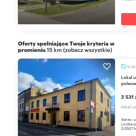
Oferty spełniające Twoje kryteria w
promieniu
15 km
(
zobacz wszystkie
)
72,30
Lokal użytkowy 72 m² w centrum Chmielnika -
polec
2 531 
lokal 
Adres: u
Liczba p
0,0507 h