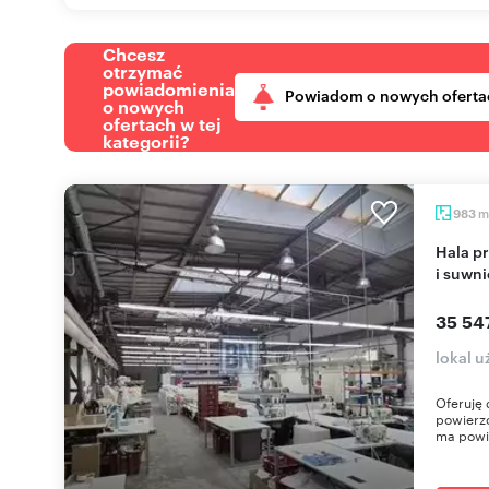
Chcesz
otrzymać
powiadomienia
Powiadom o nowych oferta
o nowych
ofertach w tej
kategorii?
m
983
Hala produkcyjno-magazynowa 983m² z biurami
i suwni
35 54
lokal u
Oferuję
powierzc
ma powi