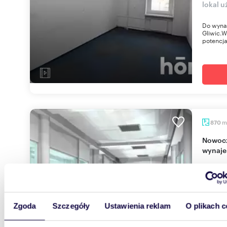
lokal 
Do wyna
Gliwic.W
potencja
m
870
Nowoczesny pasaż handlowy w centrum Gliwic -
wynaje
39 15
lokal 
Zgoda
Szczegóły
Ustawienia reklam
O plikach c
| Oferuj
konfigu
handlowy