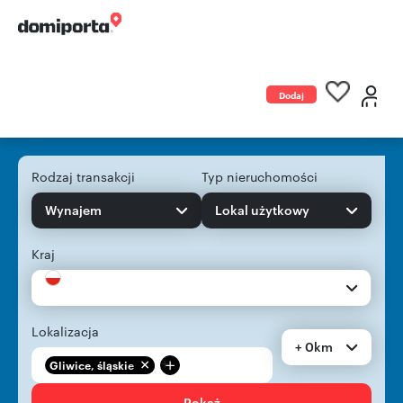
Dodaj
ogłoszenie
Rodzaj transakcji
Typ nieruchomości
Wynajem
Lokal użytkowy
Kraj
Lokalizacja
+ 0km
+
Gliwice, śląskie
Pokaż