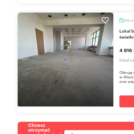
m
112
2
Lokal biurowy 112 m2 z monitoringiem i
światł
4 816 
lokal u
Oferuję 
w Gliwic
oraz wię
Chcesz
otrzymać