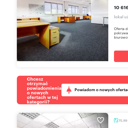
10 616
lokal u
Oferta d
pokrywa 
biurowcu
Chcesz
otrzymać
powiadomienia
Powiadom o nowych oferta
o nowych
ofertach w tej
kategorii?
75,99