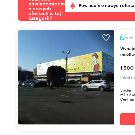
powiadomienia
Powiadom o nowych oferta
o nowych
ofertach w tej
kategorii?
m
20
2
Wynajem lokal 20 m2 w centrum Gliwic –
możliw
1 500
lokal 
Społem 
m2 zloka
Centrum