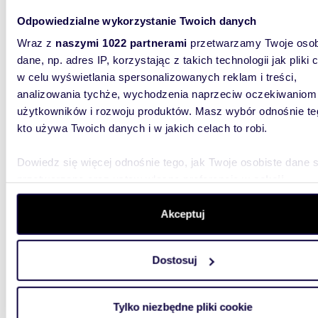
Odpowiedzialne wykorzystanie Twoich danych
Wraz z
naszymi 1022 partnerami
przetwarzamy Twoje osob
dane, np. adres IP, korzystając z takich technologii jak pliki 
w celu wyświetlania spersonalizowanych reklam i treści,
analizowania tychże, wychodzenia naprzeciw oczekiwaniom
użytkowników i rozwoju produktów. Masz wybór odnośnie te
37,20
kto używa Twoich danych i w jakich celach to robi.
Lokal biurowy 37,2 m² w centrum Gliwic -
poleca
Dowiedz się więcej odnośnie tego, jak Twoje osobiste dane 
przetwarzane oraz ustaw własne preferencje w
sekcji
1 200
szczegółów
. W Deklaracji plików cookie możesz zmienić lu
lokal u
wycofać swoją zgodę w dowolnej chwili.
Akceptuj
Oferuję 
kw, w ce
Wykorzystujemy pliki cookie do spersonalizowania treści i r
27 m kw.
Dostosuj
aby oferować funkcje społecznościowe i analizować ruch w 
witrynie. Informacje o tym, jak korzystasz z naszej witryny,
udostępniamy partnerom społecznościowym, reklamowym i
Tylko niezbędne pliki cookie
analitycznym. Partnerzy mogą połączyć te informacje z inn