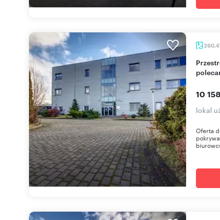
260,4
Przestronny lokal biurowy 260m² z parkingiem
polec
10 158
lokal u
Oferta d
pokrywa 
biurowcu