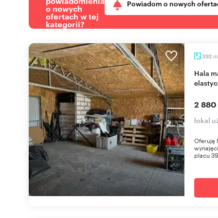
powiadomienia
Powiadom o nowych oferta
o nowych
ofertach w tej
kategorii?
m
392
Hala magazynowa z biurem i placem 392 m² –
elasty
2 880
lokal u
Oferuję
wynajęci
placu 39