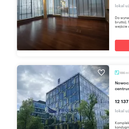
lokal 
Do wynaj
brutto)
wejście 
m
186
Nowoczesny biurowiec 186 m² z restauracją i
centr
12 137
lokal 
Kompleks
kondygn