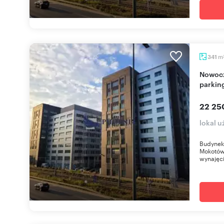
m
341
Nowoczesny biurowiec Mokotów 341 m2 z
parkin
22 25
lokal 
Budynek 
Mokotów.
wynajęci