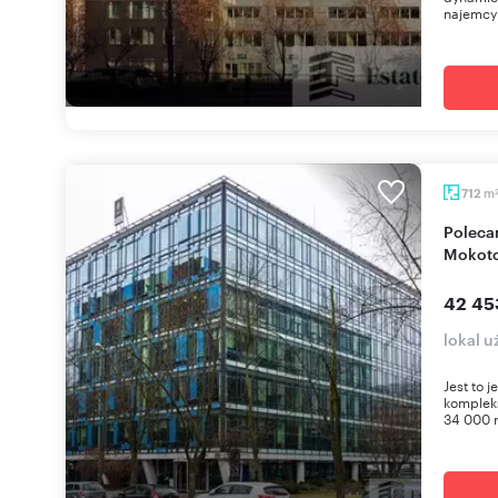
najemcy 
m
712
Polecam nowoczesny biurowiec 712 m² na
Mokoto
42 45
lokal 
Jest to
komplek
34 000 