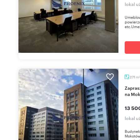
lokal 
Umeblow
powierzc
etc.Ume
m
271
Zapraszam do wynajmu nowoczesnego biurowca
na Mok
13 50
lokal 
Budynek 
Mokotów.