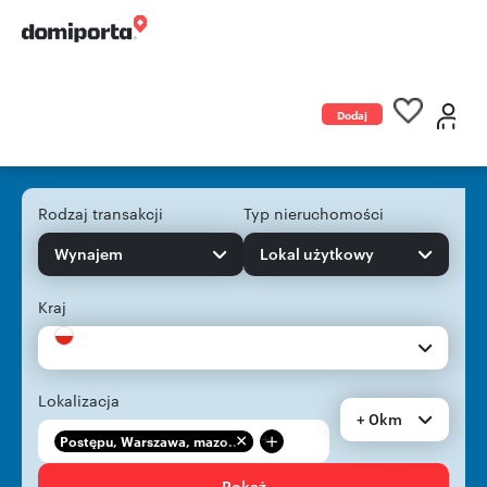
Dodaj
ogłoszenie
Rodzaj transakcji
Typ nieruchomości
Wynajem
Lokal użytkowy
Kraj
Lokalizacja
+ 0km
+
Postępu, Warszawa, mazo...
Pokaż