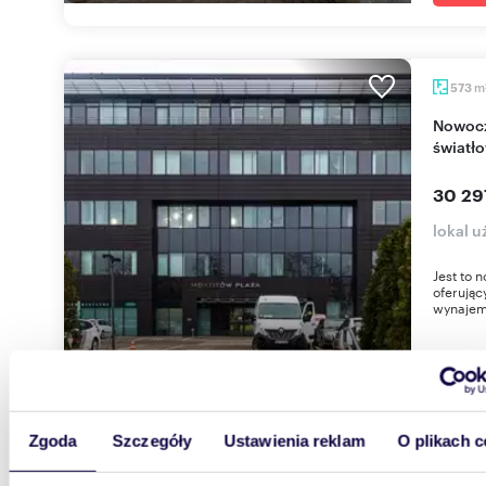
m
573
Nowoczesny biurowiec 573 m² z klimatyzacją i
światł
30 29
lokal 
Jest to
oferując
wynajem
Zgoda
Szczegóły
Ustawienia reklam
O plikach c
1229