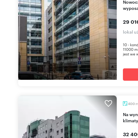
Nowoczesny biurowiec klasy A z pełnym
wyposa
29 01
lokal 
10 - kon
11000 m
jest we w
400
Na wynajem nowoczesny lokal biurowy 400 m² z
klimaty
32 40