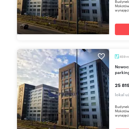
Budynek 
Mokotów.
wynajęci
m
459
Nowoczesny biurowiec z 460 miejscami
parkin
25 819
lokal 
Budynek 
Mokotów.
wynajęci