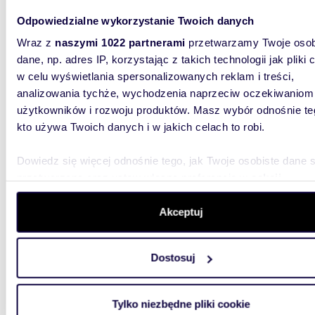
Odpowiedzialne wykorzystanie Twoich danych
Nowoczesny biurowiec 1 229 m² z elastyczną
aranża
Wraz z
naszymi 1022 partnerami
przetwarzamy Twoje osob
dane, np. adres IP, korzystając z takich technologii jak pliki 
64 98
w celu wyświetlania spersonalizowanych reklam i treści,
lokal 
analizowania tychże, wychodzenia naprzeciw oczekiwaniom
użytkowników i rozwoju produktów. Masz wybór odnośnie te
Jest to
kto używa Twoich danych i w jakich celach to robi.
oferując
wynajem
Dowiedz się więcej odnośnie tego, jak Twoje osobiste dane 
przetwarzane oraz ustaw własne preferencje w
sekcji
szczegółów
. W Deklaracji plików cookie możesz zmienić lu
wycofać swoją zgodę w dowolnej chwili.
Akceptuj
Wykorzystujemy pliki cookie do spersonalizowania treści i r
2082
Dostosuj
aby oferować funkcje społecznościowe i analizować ruch w 
Polecam nowoczesny biurowiec 14 500 m² z
witrynie. Informacje o tym, jak korzystasz z naszej witryny,
klimaty
udostępniamy partnerom społecznościowym, reklamowym i
Tylko niezbędne pliki cookie
analitycznym. Partnerzy mogą połączyć te informacje z inn