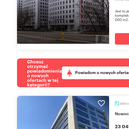
Jest to 
kompleks
000 m2. 
Chcesz
otrzymać
powiadomienia
Powiadom o nowych oferta
o nowych
ofertach w tej
kategorii?
m
394
Nowoc
23 04