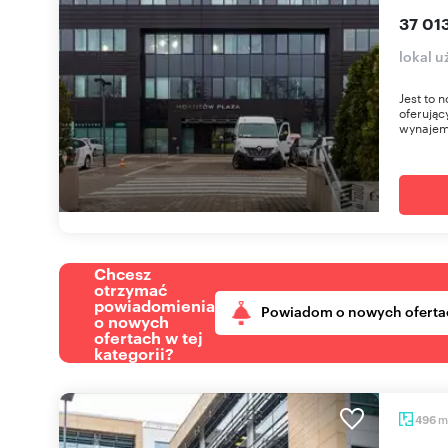
37 013
lokal 
Jest to
oferując
wynajem
Chcesz
otrzymać
powiadomienia
Powiadom o nowych oferta
o nowych
ofertach w tej
kategorii?
m
496