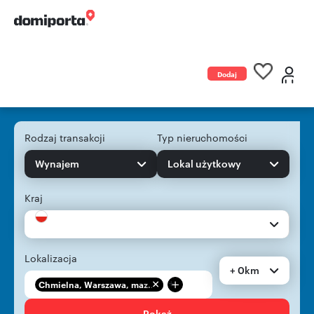
Dodaj
ogłoszenie
Rodzaj transakcji
Typ nieruchomości
Wynajem
Lokal użytkowy
Kraj
Lokalizacja
+ 0km
+
Chmielna, Warszawa, maz...
Pokaż