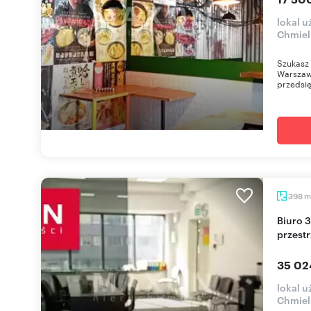
lokal 
Chmiel
Szukasz 
Warszawy
przedsię
m
398
Biuro 398 m² w centrum Warszawy - elastyczna
przestr
35 02
lokal 
Chmiel