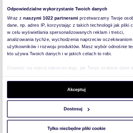
Odpowiedzialne wykorzystanie Twoich danych
m
35
2
Wraz z
naszymi 1022 partnerami
przetwarzamy Twoje osob
dane, np. adres IP, korzystając z takich technologii jak pliki 
Przestronne biuro 35 m² z klimatyzacją w
centru
w celu wyświetlania spersonalizowanych reklam i treści,
analizowania tychże, wychodzenia naprzeciw oczekiwaniom
3 000
użytkowników i rozwoju produktów. Masz wybór odnośnie te
kto używa Twoich danych i w jakich celach to robi.
lokal 
Do wynaj
Dowiedz się więcej odnośnie tego, jak Twoje osobiste dane 
położone
przetwarzane oraz ustaw własne preferencje w
sekcji
ul. Chmie
szczegółów
. W Deklaracji plików cookie możesz zmienić lu
wycofać swoją zgodę w dowolnej chwili.
Akceptuj
Wykorzystujemy pliki cookie do spersonalizowania treści i r
Dostosuj
aby oferować funkcje społecznościowe i analizować ruch w 
witrynie. Informacje o tym, jak korzystasz z naszej witryny,
1591
udostępniamy partnerom społecznościowym, reklamowym i
Tylko niezbędne pliki cookie
analitycznym. Partnerzy mogą połączyć te informacje z inn