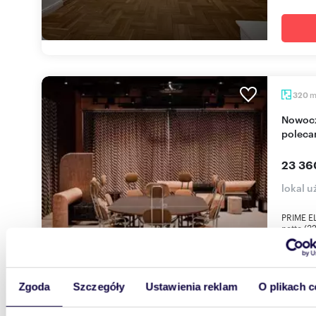
320
Nowoczesne biuro 283 m² w centrum Warszawy -
polec
23 36
lokal 
PRIME EL
netto (3
kolorowe
Zgoda
Szczegóły
Ustawienia reklam
O plikach c