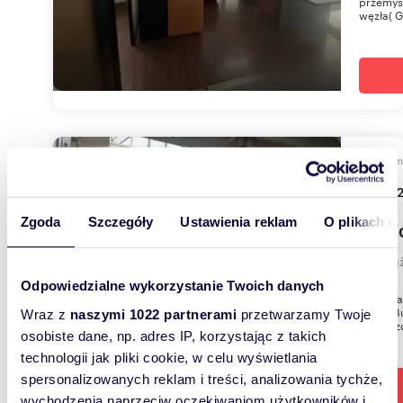
przemysł
węzła( G
m
720
Hala 
Zgoda
Szczegóły
Ustawienia reklam
O plikach c
17 00
lokal u
Odpowiedzialne wykorzystanie Twoich danych
Do wyna
Błoniu B
Wraz z
naszymi 1022 partnerami
przetwarzamy Twoje
powierzc
osobiste dane, np. adres IP, korzystając z takich
technologii jak pliki cookie, w celu wyświetlania
spersonalizowanych reklam i treści, analizowania tychże,
wychodzenia naprzeciw oczekiwaniom użytkowników i