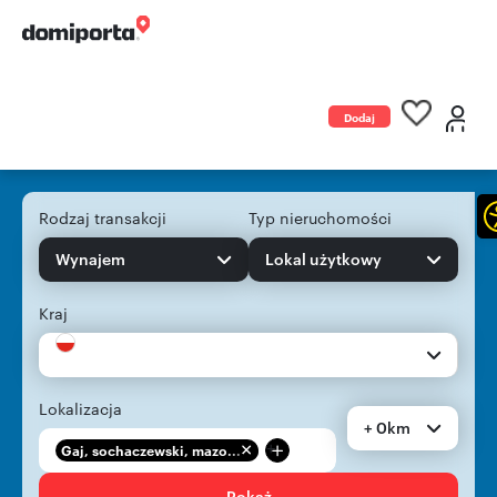
Dodaj
ogłoszenie
Rodzaj transakcji
Typ nieruchomości
Wynajem
Lokal użytkowy
Kraj
Lokalizacja
+ 0km
+
Gaj, sochaczewski, mazo...
Pokaż