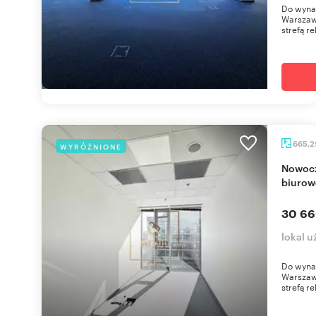
Do wyna
Warszaw
strefą re
665,
WYRÓŻNIONE
Nowoczesne biuro 665 m² w prestiżowym
biurow
30 66
lokal 
Do wyna
Warszaw
strefą re