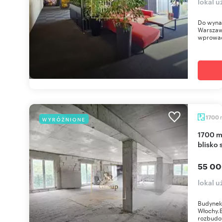
lokal 
Do wyna
Warszaw
wprowad
1700
WYRÓŻNIONE
1700 m² w Włochach, budynek do aranżacji,
blisko 
55 00
lokal 
Budynek
Włochy.B
rozbudow