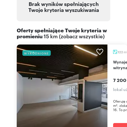
Brak wyników spełniających
Twoje kryteria wyszukiwania
Oferty spełniające Twoje kryteria w
promieniu
15 km
(
zobacz wszystkie
)
m
122
WYRÓŻNIONE
Wynajem lokalu 122 m² w centrum Żyrardowa z
witryn
7 200
lokal u
Oferuję 
m², zlok
16. To pr