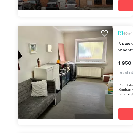
m
60
2
Na wynajem przestronny lokal 60 m² z 4 pokojami
w cent
1 950 
lokal 
Przedst
Sochacze
na 2 pięt