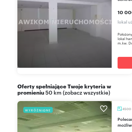
10 00
lokal 
Położony
lokal ha
m.kw. Do
Oferty spełniające Twoje kryteria w
promieniu
50 km
(
zobacz wszystkie
)
4500
WYRÓŻNIONE
Polecam nowoczesny biurowiec 4 500 m² z
możliw