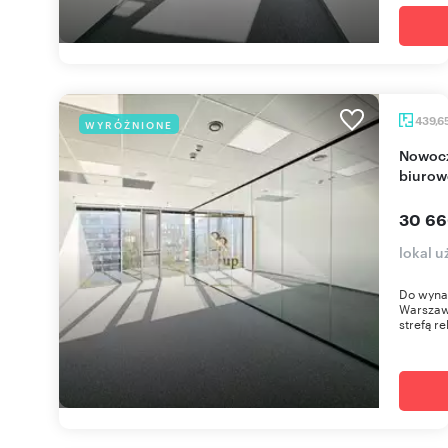
439,6
WYRÓŻNIONE
Nowoczesne biuro 440 m² w prestiżowym
biuro
30 66
lokal 
Do wyna
Warszaw
strefą r