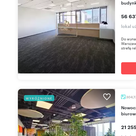
budyn
56 63
lokal 
Do wyna
Warszaw
strefą re
304,7
WYRÓŻNIONE
Nowoczesne biuro 305 m2 w prestiżowym
biuro
21 255