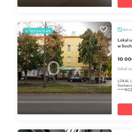
m
155
WYRÓŻNIONE
Lokal użytkowy 155 m2 z witrynami i magazynem
w Soch
10 00
lokal 
LOKAL U
Sochacz
*****RO