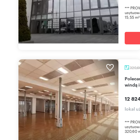
*** PROW
usytuowa
15,55 m².
320,
Polecam nowoczesny lokal biurowy 320 m² z
windą 
12 824
lokal 
*** PROW
usytuowa
320,60 m