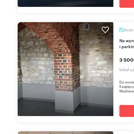
81,83
Na wynajem atrakcyjny lokal 82 m² z klimatyzacją
i park
3 500
lokal 
Do wynaj
Książęcy
Możliwo