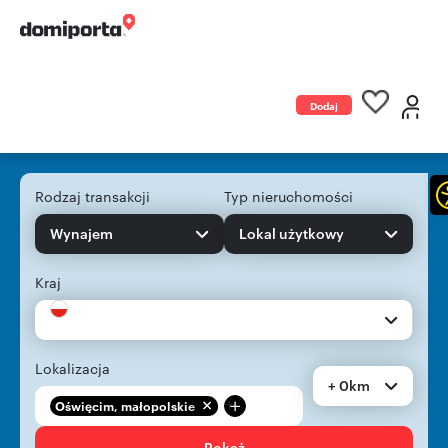
Dodaj
ogłoszenie
Rodzaj transakcji
Typ nieruchomości
Wynajem
Lokal użytkowy
Kraj
Lokalizacja
+ 0km
+
Oświęcim, małopolskie
Pokaż