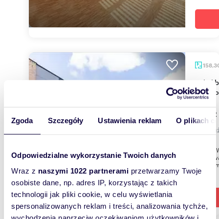
158,3
Lokal biurowy 158 m² z windą, parkingiem i
monito
6 332
Zgoda
Szczegóły
Ustawienia reklam
O plikach c
lokal 
*** PROW
Odpowiedzialne wykorzystanie Twoich danych
usytuowa
158,30 m
Wraz z
naszymi 1022 partnerami
przetwarzamy Twoje
osobiste dane, np. adres IP, korzystając z takich
technologii jak pliki cookie, w celu wyświetlania
spersonalizowanych reklam i treści, analizowania tychże,
wychodzenia naprzeciw oczekiwaniom użytkowników i