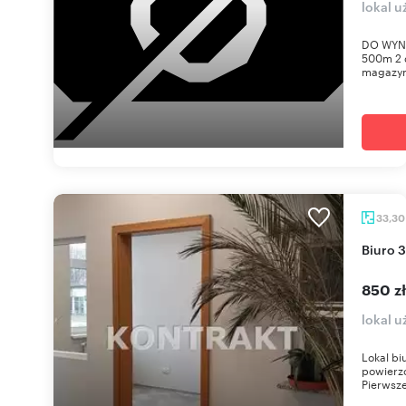
lokal 
DO WYNA
500m 2 d
magazyn
33,3
Biuro
850 z
lokal 
Lokal bi
powierzc
Pierwsze