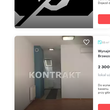
Dojazd d
m
55
2
Wynajmę przestronny lokal 55 m² w centrum
Brzesz
2 300
lokal u
Do wynaj
basenu. 
przy głó