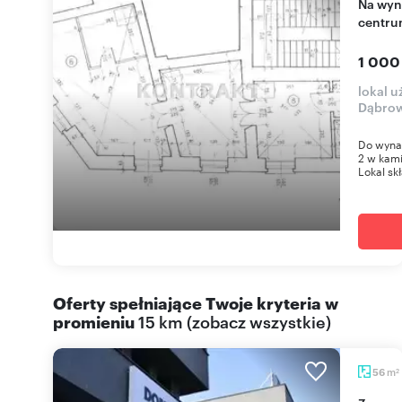
Na wynajem przestronny lokal usługowy 69 m² w
centru
1 000
lokal u
Dąbrow
Do wynaj
2 w kami
Lokal skł
Oferty spełniające Twoje kryteria w
promieniu
15 km
(
zobacz wszystkie
)
m
56
2