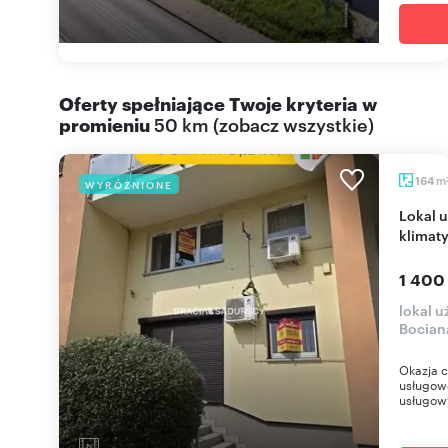
Oferty spełniające Twoje kryteria w
promieniu
50 km
(
zobacz wszystkie
)
m
164
WYRÓŻNIONE
Lokal usługowy 164 m² z parkingiem i
klimaty
1 400
lokal u
Bocian
Okazja c
usługowe
usługowy