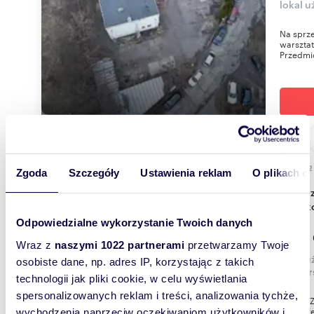
lokal 
Na sprz
warsztat
Przedmio
85,92
WYRÓŻNIONE
Zgoda
Szczegóły
Ustawienia reklam
O plikach c
Do sprzedania luksusowy lokal z ogrodem 86 m²
w Krak
Odpowiedzialne wykorzystanie Twoich danych
1 349
Wraz z
naszymi 1022 partnerami
przetwarzamy Twoje
lokal u
osobiste dane, np. adres IP, korzystając z takich
Węgier
technologii jak pliki cookie, w celu wyświetlania
spersonalizowanych reklam i treści, analizowania tychże,
LOKAL 
nowocze
wychodzenia naprzeciw oczekiwaniom użytkowników i