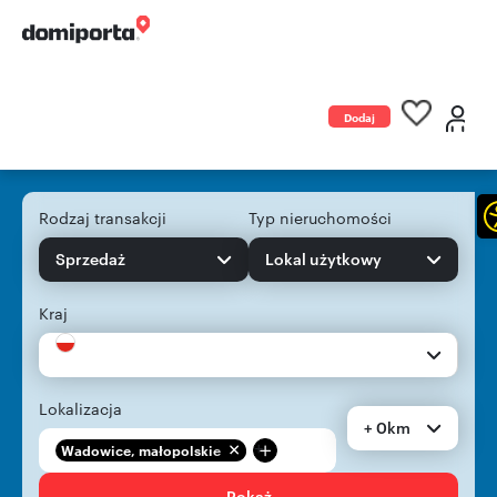
Dodaj
ogłoszenie
Rodzaj transakcji
Typ nieruchomości
Sprzedaż
Lokal użytkowy
Kraj
Lokalizacja
+ 0km
+
Wadowice, małopolskie
Pokaż