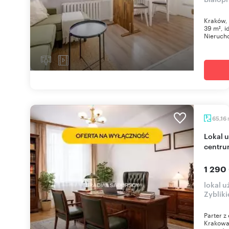
Kraków, 
39 m², i
Nierucho
65,16
Lokal użytkowy na parterze z witrynami w
centru
1 290
lokal u
Zyblik
Parter z
Krakowa 