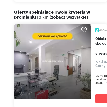
Oferty spełniające Twoje kryteria w
promieniu
15 km
(
zobacz wszystkie
)
600
Obiekt produkcyjno-mieszkalny 600 m2,
ekolog
2 200
lokal 
Górny
Mamy pr
produkcy
38 ar. P