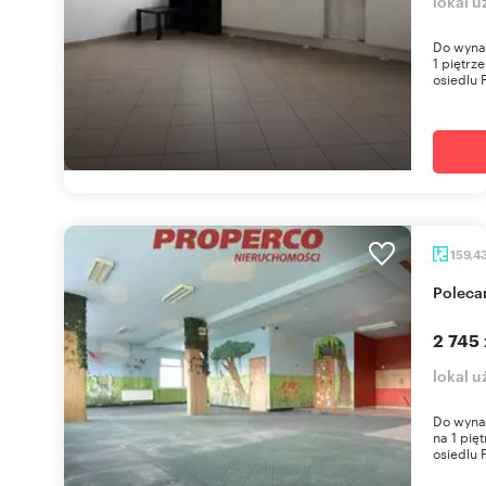
lokal 
Do wynaj
1 piętr
osiedlu 
159,4
Polec
2 745 
lokal 
Do wynaj
na 1 pi
osiedlu 