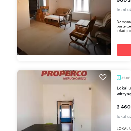
lokal 
Do wynaj
parterze
skład po
m
36
2
Lokal użytkowy 36 m² w centrum Kielc z dużą
witryn
2 460
lokal 
LOKAL U