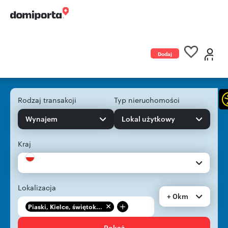
Dodaj
ogłoszenie
Rodzaj transakcji
Typ nieruchomości
Wynajem
Lokal użytkowy
Kraj
Lokalizacja
+ 0km
+
Piaski, Kielce, świętok...
Pokaż