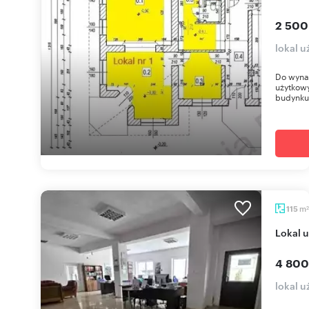
2 500
lokal u
Do wynaj
użytkowy
budynku 
m
115
2
Lokal 
4 800
lokal u