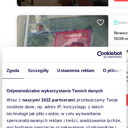
1039
Nowoczesny kompleks magazynowo-biurowy
1039 m²
15 00
lokal 
Zgoda
Szczegóły
Ustawienia reklam
O plikach c
Komplek
gm. Stra
połowy h
Odpowiedzialne wykorzystanie Twoich danych
Wraz z
naszymi 1022 partnerami
przetwarzamy Twoje
osobiste dane, np. adres IP, korzystając z takich
technologii jak pliki cookie, w celu wyświetlania
spersonalizowanych reklam i treści, analizowania tychże,
m
wychodzenia naprzeciw oczekiwaniom użytkowników i
216