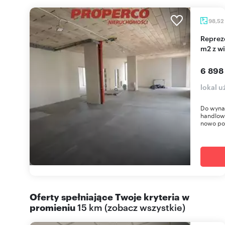
98,52
Reprezentacyjny lokal usługowo-handlowy 98,52
m2 z w
6 898
lokal u
Do wynaj
handlowy
nowo po
Oferty spełniające Twoje kryteria w
promieniu
15 km
(
zobacz wszystkie
)