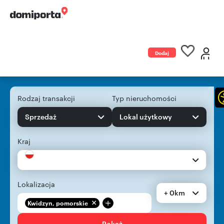
Dodaj
ogłoszenie
Rodzaj transakcji
Typ nieruchomości
Sprzedaż
Lokal użytkowy
Kraj
Lokalizacja
+ 0km
+
Kwidzyn, pomorskie
Pokaż