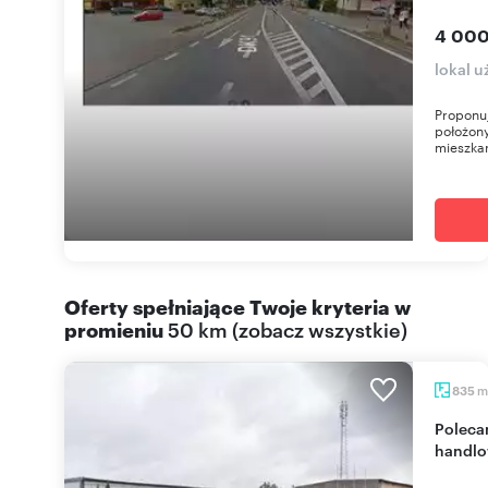
4 000
lokal u
Proponu
położony
mieszka
Oferty spełniające Twoje kryteria w
promieniu
50 km
(
zobacz wszystkie
)
m
835
Polecam 835 m² powierzchni usługowej i
handlo