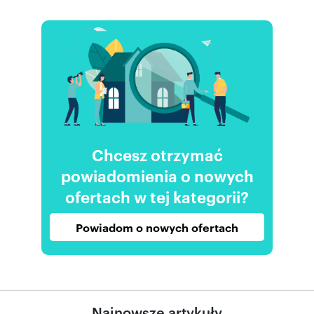
Chcesz otrzymać
powiadomienia o nowych
ofertach w tej kategorii?
Powiadom o nowych ofertach
Najnowsze artykuły