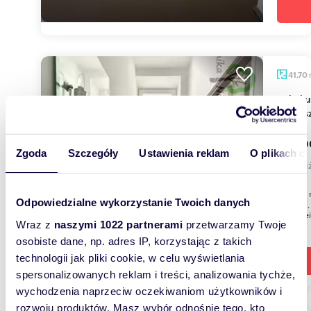
41,70
Lokal usługowy 41,7 m2 w pasażu FLISAK -
zapras
225 0
Zgoda
Szczegóły
Ustawienia reklam
O plikach c
lokal u
Oferuję 
Odpowiedzialne wykorzystanie Twoich danych
41,70 m
przy Ale
Wraz z
naszymi 1022 partnerami
przetwarzamy Twoje
osobiste dane, np. adres IP, korzystając z takich
technologii jak pliki cookie, w celu wyświetlania
spersonalizowanych reklam i treści, analizowania tychże,
wychodzenia naprzeciw oczekiwaniom użytkowników i
rozwoju produktów. Masz wybór odnośnie tego, kto