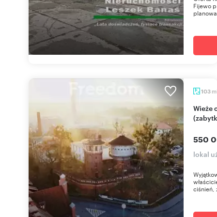
Fijewo p
planowan
m
103
Wieże ciśnień z potencjałem inwestycyjnym
(zabytk
550 0
lokal 
Wyjątko
właścici
ciśnień, 