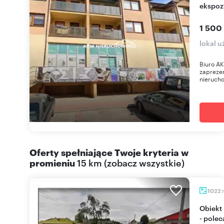
ekspoz
1 500
lokal u
Biuro A
zapreze
nieruch
Oferty spełniające Twoje kryteria w
promieniu
15 km
(
zobacz wszystkie
)
1022
Obiekt handlowo-usługowy 1022 m² z najemcami
- pole