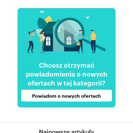
Chcesz otrzymać
powiadomienia o nowych
ofertach w tej kategorii?
Powiadom o nowych ofertach
Najnowsze artykuły