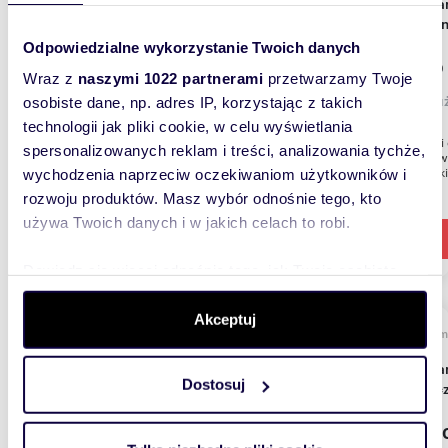
Polecam lokal handlowo-usługowy 35 m² z
tarase
Odpowiedzialne wykorzystanie Twoich danych
1 500
Wraz z
naszymi 1022 partnerami
przetwarzamy Twoje
lokal u
osobiste dane, np. adres IP, korzystając z takich
technologii jak pliki cookie, w celu wyświetlania
>>Krótki
spersonalizowanych reklam i treści, analizowania tychże,
handlow
Przysiek
wychodzenia naprzeciw oczekiwaniom użytkowników i
rozwoju produktów. Masz wybór odnośnie tego, kto
używa Twoich danych i w jakich celach to robi.
Dowiedz się więcej odnośnie tego, jak Twoje osobiste
dane są przetwarzane oraz ustaw własne preferencje w
sekcji szczegółów
. W Deklaracji plików cookie możesz
Akceptuj
m
570
zmienić lub wycofać swoją zgodę w dowolnej chwili.
Polecam dużą restaurację 570 m² z pełnym
Dostosuj
zaplecz
Wykorzystujemy pliki cookie do spersonalizowania treści
i reklam, aby oferować funkcje społecznościowe i
12 50
analizować ruch w naszej witrynie. Informacje o tym, jak