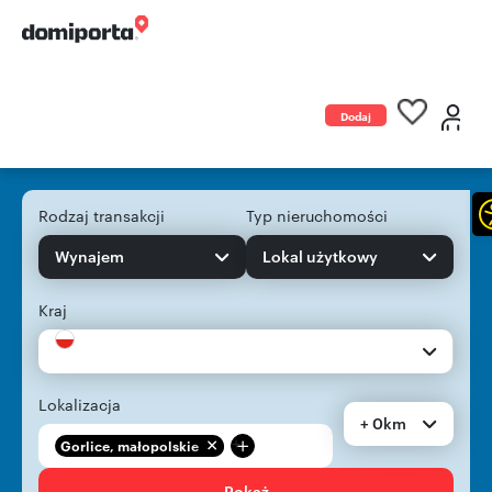
Dodaj
ogłoszenie
Rodzaj transakcji
Typ nieruchomości
Wynajem
Lokal użytkowy
Kraj
Lokalizacja
+ 0km
+
Gorlice, małopolskie
Pokaż