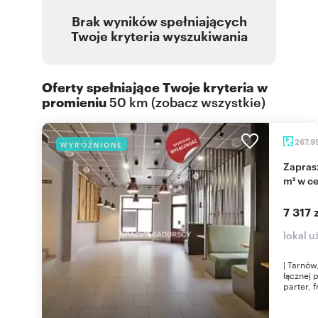
Brak wyników spełniających
Twoje kryteria wyszukiwania
Oferty spełniające Twoje kryteria w
promieniu
50 km
(
zobacz wszystkie
)
267,9
WYRÓŻNIONE
Zapraszam do wynajmu lokalu usługowego 268
m² w c
7 317 
lokal 
| Tarnów
łącznej 
parter, f