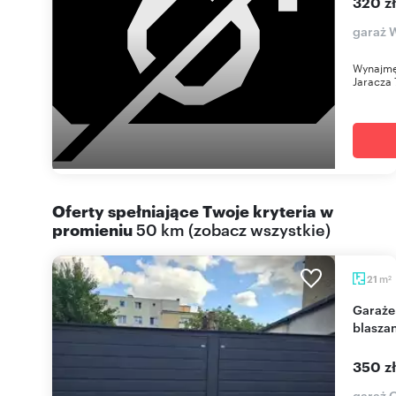
320 z
garaż W
Wynajmę
Jaracza 
Oferty spełniające Twoje kryteria w
promieniu
50 km
(
zobacz wszystkie
)
m
21
2
Garaże do wynajęcia w Grudziądzu - murowany i
blasza
350 z
garaż 