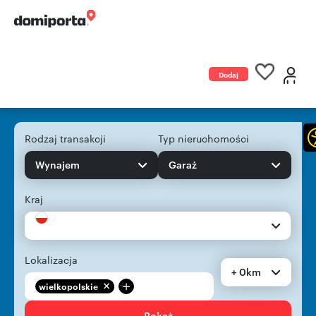
Dodaj
ogłoszenie
Rodzaj transakcji
Typ nieruchomości
Wynajem
Garaż
Kraj
Lokalizacja
+ 0km
+
wielkopolskie
Pokaż