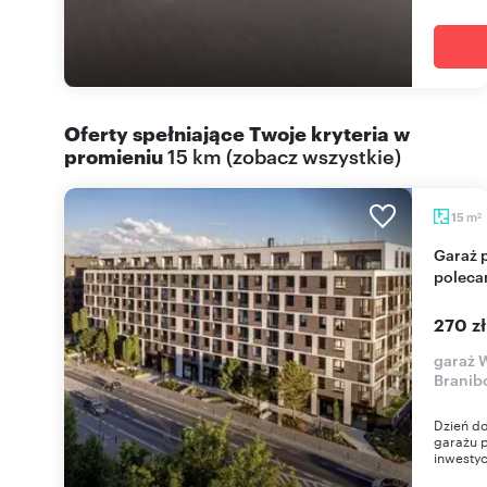
Oferty spełniające Twoje kryteria w
promieniu
15 km
(
zobacz wszystkie
)
m
15
2
Garaż podziemny 15 m² w centrum Wrocławia
polec
270 z
garaż W
Branib
Dzień d
garażu p
inwestycj