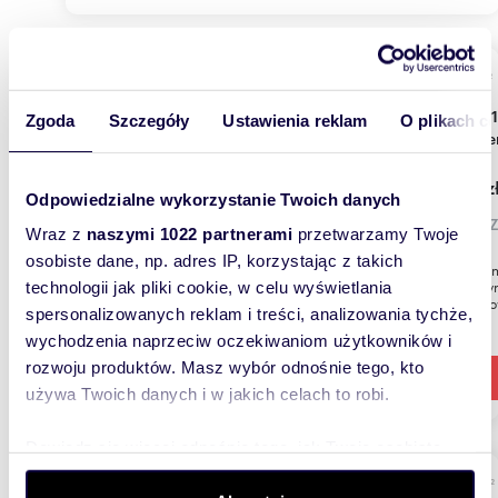
m
16
2
Garaż 16 m² z monitoringiem i niezależnym
Zgoda
Szczegóły
Ustawienia reklam
O plikach c
wjazde
300 z
Odpowiedzialne wykorzystanie Twoich danych
garaż 
Wraz z
naszymi 1022 partnerami
przetwarzamy Twoje
osobiste dane, np. adres IP, korzystając z takich
Oferujem
magazyn.
technologii jak pliki cookie, w celu wyświetlania
Dodatko
spersonalizowanych reklam i treści, analizowania tychże,
wychodzenia naprzeciw oczekiwaniom użytkowników i
rozwoju produktów. Masz wybór odnośnie tego, kto
używa Twoich danych i w jakich celach to robi.
Dowiedz się więcej odnośnie tego, jak Twoje osobiste
dane są przetwarzane oraz ustaw własne preferencje w
m
38
2