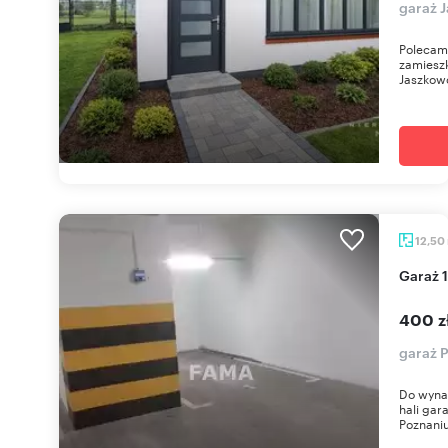
garaż 
Polecam 
zamiesz
Jaszkowo
12,50
Garaż
400 z
garaż P
Do wynaj
hali ga
Poznaniu,