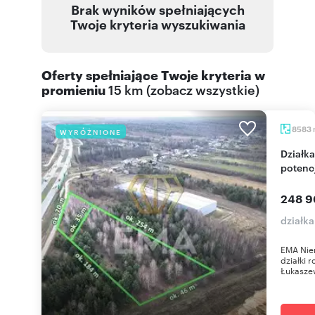
Brak wyników spełniających
Twoje kryteria wyszukiwania
Oferty spełniające Twoje kryteria w
promieniu
15 km
(
zobacz wszystkie
)
8583
WYRÓŻNIONE
Działka rolna 8583 m² przy A1 w Szarlejce –
potencj
248 9
działka
EMA Nie
działki 
Łukaszew