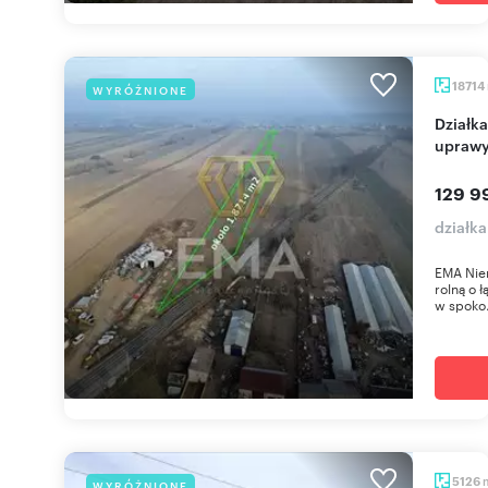
18714
WYRÓŻNIONE
Działka rolna 1,87 ha z dojazdem - inwestycja lub
upraw
129 9
działk
EMA Nier
rolną o 
w spoko.
5126
WYRÓŻNIONE