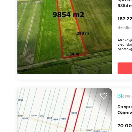
9854 m
187 22
działka
Atrakcyj
siedlis
prostoką
6978
Do sprzedania działka rolna 6978 m² z mediami w
Ożarow
70 00