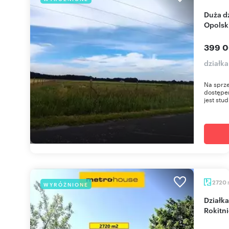
Duża działka z projektem domu (Olesno,
Opolsk
399 0
działka
Na sprze
dostępem
jest stud
2720
WYRÓŻNIONE
Działka 2720 m² pod inwestycję w Zabrzu
Rokitni