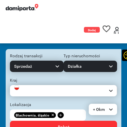
Dodaj
ogłoszenie
Rodzaj transakcji
Typ nieruchomości
Sprzedaż
Działka
Kraj
Lokalizacja
+ 0km
+
Blachownia, śląskie
Pokaż