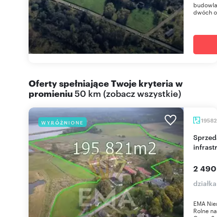
budowlan
dwóch o
Oferty spełniające Twoje kryteria w
promieniu
50 km
(
zobacz wszystkie
)
1958
WYRÓŻNIONE
Sprzedam gospodarstwo rolne 20 ha z domem i
infrast
2 490
działka
EMA Nie
Rolne na