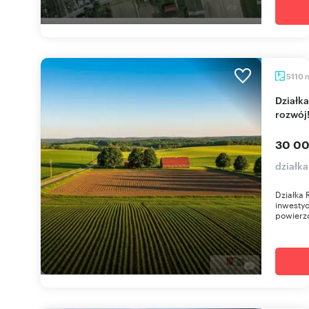
5110
Działka rolna 5110 m² w Piotrówce - inwestycja i
rozwój
30 00
działk
Działka 
inwestyc
powierzc