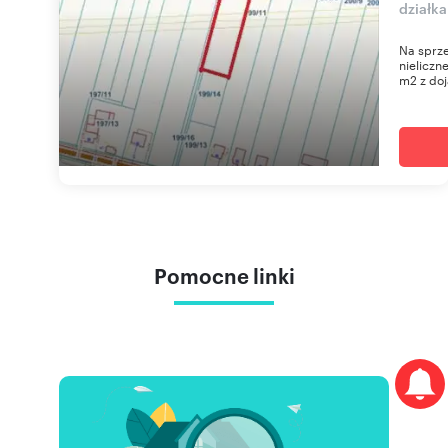
działk
Na sprze
nieliczn
m2 z do
Pomocne linki