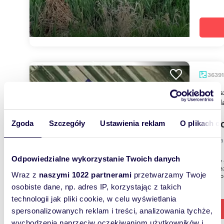
3639
Zapraszam do zakupu działki rolnej 36 391 m² w
Zawad
110 0
Zgoda
Szczegóły
Ustawienia reklam
O plikach c
działk
Odpowiedzialne wykorzystanie Twoich danych
Zawady g
sprzeda
Wraz z
naszymi 1022 partnerami
przetwarzamy Twoje
rolne zl
osobiste dane, np. adres IP, korzystając z takich
technologii jak pliki cookie, w celu wyświetlania
spersonalizowanych reklam i treści, analizowania tychże,
wychodzenia naprzeciw oczekiwaniom użytkowników i