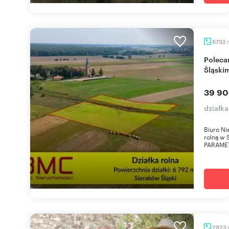
6792
Polecam działkę rolną 6792 m² w Sierakowie
Śląski
39 90
działka
Biuro Ni
rolną w 
PARAMET
2823