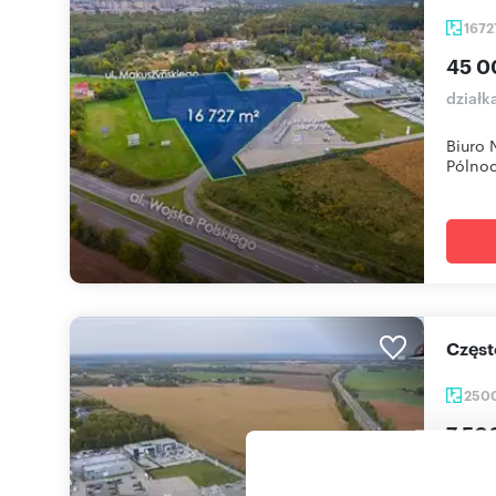
167
45 0
działk
Biuro 
Pólnoc
Czę
250
7 50
działk