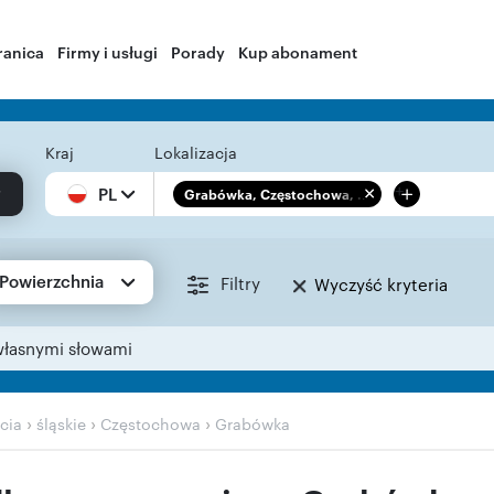
ranica
Firmy i usługi
Porady
Kup abonament
Kraj
Lokalizacja
+
PL
Grabówka, Częstochowa, ...
Powierzchnia
Filtry
Wyczyść kryteria
własnymi słowami
›
›
›
cia
śląskie
Częstochowa
Grabówka