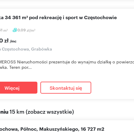
łka 34 361 m² pod rekreację i sport w Częstochowie
61
m
0,09
zł/m
2
2
0 zł
/mc
ka Częstochowa, Grabówka
MEROSS Nieruchomości prezentuje do wynajmu działkę o powierzc
ka. Teren por...
Więcej
Skontaktuj się
eniu
15 km
(
zobacz wszystkie
)
stochowa, Północ, Makuszyńskiego, 16 727 m2