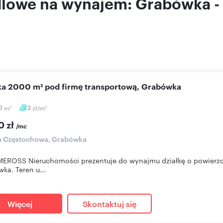
dlowe na wynajem: Grabówka -
ałka 2000 m² pod firmę transportową, Grabówka
0
m
2
zł/m
2
2
0 zł
/mc
ka Częstochowa, Grabówka
MEROSS Nieruchomości prezentuje do wynajmu działkę o powierzc
ka. Teren u...
Więcej
Skontaktuj się