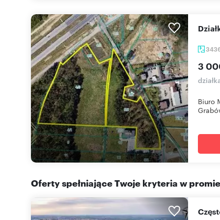
Dzia
343
3 00
dział
Biuro 
Grabów
Oferty spełniające Twoje kryteria w promi
Czę