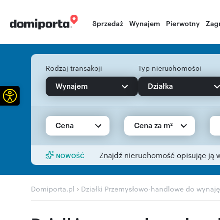
Sprzedaż
Wynajem
Pierwotny
Zag
Rodzaj transakcji
Typ nieruchomości
Wynajem
Działka
Otwórz pasek narzędzi
Cena
Cena za m²
Znajdź nieruchomość opisując ją 
NOWOŚĆ
›
Domiporta.pl
Działki Przemysłowo-handlowe do wynaję