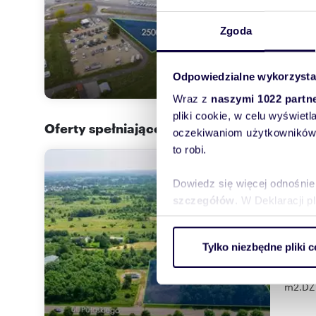
Biuro 
Makusz
Zgoda
Odpowiedzialne wykorzysta
Wraz z
naszymi 1022 partn
pliki cookie, w celu wyświet
Oferty spełniające Twoje kryteria w promi
oczekiwaniom użytkowników i
to robi.
Mys
Dowiedz się więcej odnośnie
514
szczegółów
. W Deklaracji 
3 50
Wykorzystujemy pliki cookie 
działk
Tylko niezbędne pliki c
ruch w naszej witrynie. Inf
reklamowym i analitycznym. 
Biuro 
uzyskanymi podczas korzysta
m2.DZI