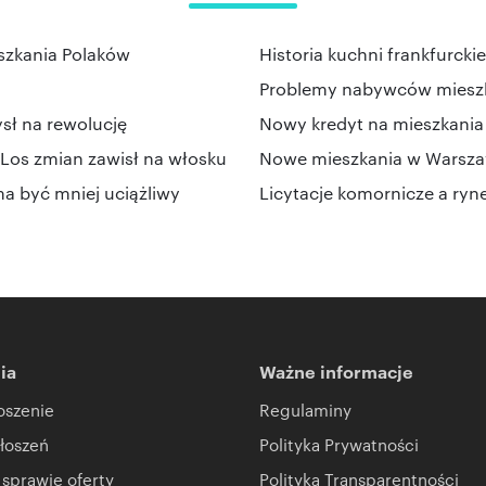
szkania Polaków
Historia kuchni frankfurcki
Problemy nabywców mieszka
ł na rewolucję
Nowy kredyt na mieszkania 
os zmian zawisł na włosku
Nowe mieszkania w Warszaw
a być mniej uciążliwy
Licytacje komornicze a ryn
ia
Ważne informacje
oszenie
Regulaminy
łoszeń
Polityka Prywatności
 sprawie oferty
Polityka Transparentności