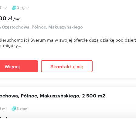
27
m
3
zł/m
2
2
00 zł
/mc
a Częstochowa, Północ, Makuszyńskiego
Nieruchomości Sverum ma w swojej ofercie dużą działkę pod dzier
, między...
Więcej
Skontaktuj się
stochowa, Północ, Makuszyńskiego, 2 500 m2
0
m
3
zł/m
2
2
0 zł
/mc
a Częstochowa, Północ, Makuszyńskiego