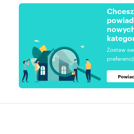
Chcesz
powiad
nowych
kategor
Zostaw sw
preferencji
Powiad