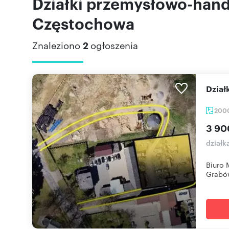
Działki przemysłowo-han
Częstochowa
Znaleziono
2
ogłoszenia
Dzi
200
3 90
dział
Biuro 
Grabów