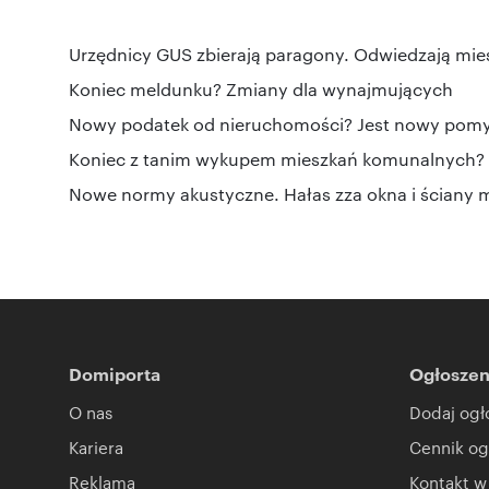
Urzędnicy GUS zbierają paragony. Odwiedzają mie
Koniec meldunku? Zmiany dla wynajmujących
Nowy podatek od nieruchomości? Jest nowy pomys
Koniec z tanim wykupem mieszkań komunalnych? L
Nowe normy akustyczne. Hałas zza okna i ściany m
Domiporta
Ogłoszen
O nas
Dodaj ogł
Kariera
Cennik og
Reklama
Kontakt w