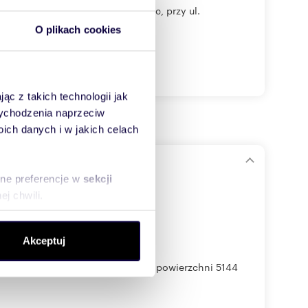
Częstochowie, w dzielnicy Północ, przy ul.
O plikach cookies
ąc z takich technologii jak
 wychodzenia naprzeciw
ch danych i w jakich celach
sne preferencje w
sekcji
j chwili.
ołecznościowe i analizować
Akceptuj
artnerom społecznościowym,
anymi od Ciebie lub
 Myszkowie przy ul. Pułaskiego, o powierzchni 5144