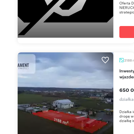
Oferta 
NIERUCH
strategic
2188
Inwestycyjna działka usługowa 2188 m² z
wjazde
650 0
działk
Działka 
drogę wo
działkę i