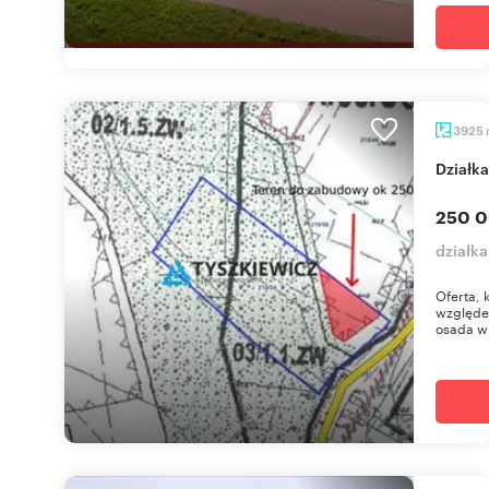
3925
dział
250 0
działk
Oferta, 
względe
osada w 