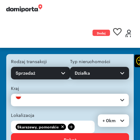
Dodaj
ogłoszenie
Rodzaj transakcji
Typ nieruchomości
Sprzedaż
Działka
Kraj
Lokalizacja
+ 0km
+
Skarszewy, pomorskie
Pokaż