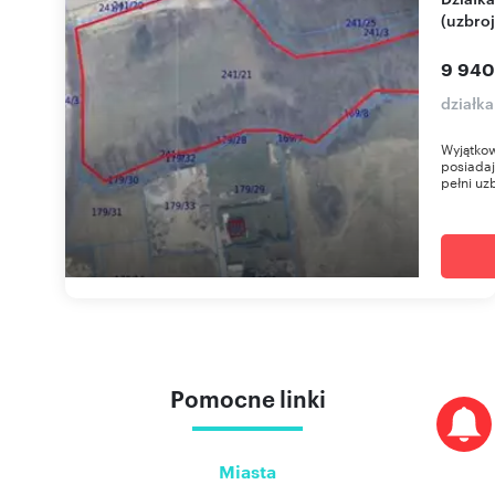
(uzbro
9 940
działk
Wyjątkow
posiadaj
pełni uzb
Pomocne linki
Miasta