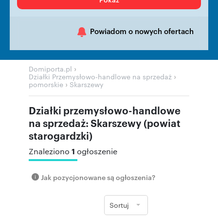
Powiadom o nowych ofertach
›
Domiporta.pl
›
Działki Przemysłowo-handlowe na sprzedaż
›
pomorskie
Skarszewy
Działki przemysłowo-handlowe
na sprzedaż: Skarszewy (powiat
starogardzki)
1
Znaleziono
ogłoszenie
Jak pozycjonowane są ogłoszenia?
Sortuj