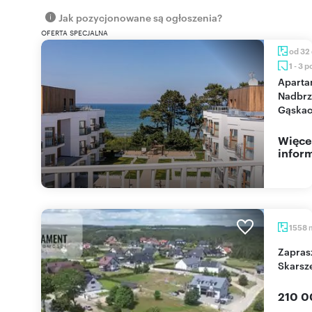
Jak pozycjonowane są ogłoszenia?
OFERTA SPECJALNA
od 32
1 - 3 
Apartamenty na
Nadbrz
Gąskac
Więce
inform
1558
Zapraszam do zakupu działki 1558 m² w
Skarsz
210 0