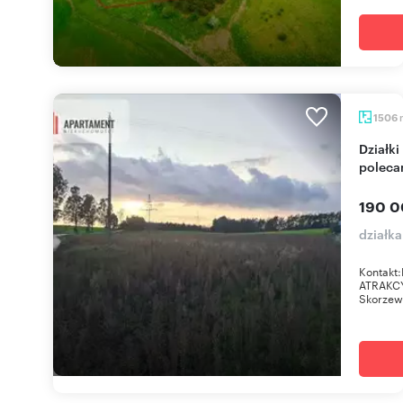
1506
Działki budowlane w Skorzewie - atrakcyjna cena
polec
190 0
działk
Kontakt:
ATRAKCY
Skorzew