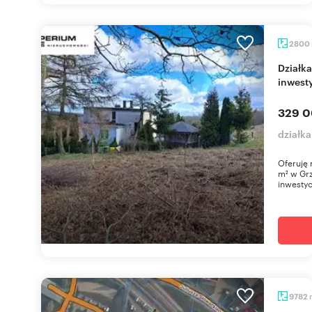
2800
Działka usługowa 2800 m² w Grzybnie - gotowa
inwest
329 0
działk
Oferuję 
m² w Grz
inwestyc
9782