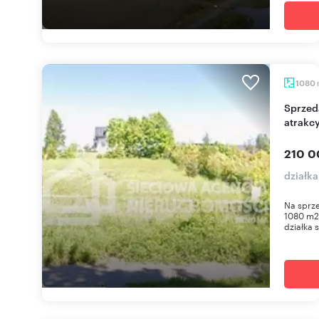
1080
Sprzedam działkę 1080 m² z mediami i
atrakc
210 0
działka
Na sprze
1080 m2
działka 