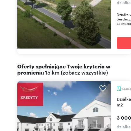
działk
Działka
Serdecz
zaprezen
Oferty spełniające Twoje kryteria w
promieniu
15 km
(
zobacz wszystkie
)
1330
Działka pod dom opieki z pozwoleniem, 13 304
m2
3 000
działka