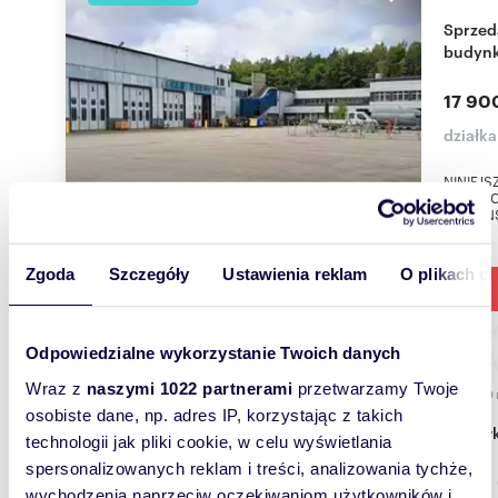
Sprzedam działkę komercyjną z nowoczesnym
budynk
17 90
działka
NINIEJ
KOMERC
K.GDAŃS
Zgoda
Szczegóły
Ustawienia reklam
O plikach c
Odpowiedzialne wykorzystanie Twoich danych
Wraz z
naszymi 1022 partnerami
przetwarzamy Twoje
2700
WYRÓŻNIONE
osobiste dane, np. adres IP, korzystając z takich
4 dzi
technologii jak pliki cookie, w celu wyświetlania
spersonalizowanych reklam i treści, analizowania tychże,
1 890
wychodzenia naprzeciw oczekiwaniom użytkowników i