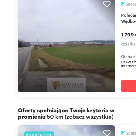
2563
Polecam działkę przemysłową 25 631 m² w
Wędko
1 799
działk
Oferta 
nasze ni
internet
Oferty spełniające Twoje kryteria w
promieniu
50 km
(
zobacz wszystkie
)
2015
WYRÓŻNIONE