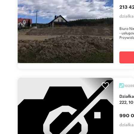
213 42
działka
Biuro Ni
- usługo
Przywid
1028
Działka inwestycyjna przy drodze wojewódzkiej
222, 10
990 0
działk