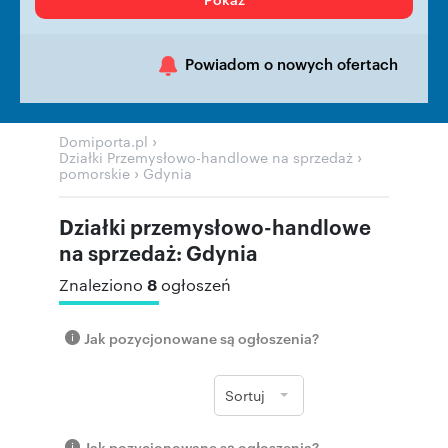
Powiadom o nowych ofertach
›
Domiporta.pl
›
Działki Przemysłowo-handlowe na sprzedaż
›
pomorskie
Gdynia
Działki przemysłowo-handlowe
na sprzedaż: Gdynia
8
Znaleziono
ogłoszeń
Jak pozycjonowane są ogłoszenia?
Sortuj
Jak pozycjonowane są ogłoszenia?