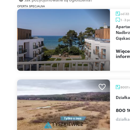
OFERTA SPECJALNA
od 32
1 - 3 
Apartamenty na
Nadbrz
Gąskac
Więce
inform
8001
dział
800 1
działk