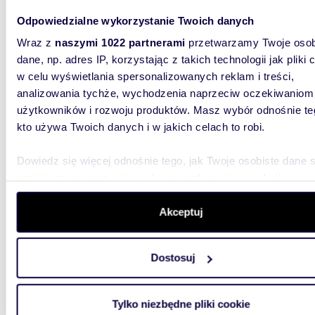
Odpowiedzialne wykorzystanie Twoich danych
Wraz z
naszymi 1022 partnerami
przetwarzamy Twoje osob
dane, np. adres IP, korzystając z takich technologii jak pliki 
w celu wyświetlania spersonalizowanych reklam i treści,
m
742
analizowania tychże, wychodzenia naprzeciw oczekiwaniom
Działka 742 m² w Górnym Sopocie z dwoma
użytkowników i rozwoju produktów. Masz wybór odnośnie te
budynk
kto używa Twoich danych i w jakich celach to robi.
3 300
Dowiedz się więcej odnośnie tego, jak Twoje osobiste dane 
działka
przetwarzane oraz ustaw własne preferencje w
sekcji
szczegółów
. W Deklaracji plików cookie możesz zmienić lu
Działka 
wycofać swoją zgodę w dowolnej chwili.
Akceptuj
Sopotu.A
Leśnej, 
Wykorzystujemy pliki cookie do spersonalizowania treści i r
Dostosuj
aby oferować funkcje społecznościowe i analizować ruch w 
witrynie. Informacje o tym, jak korzystasz z naszej witryny,
udostępniamy partnerom społecznościowym, reklamowym i
Tylko niezbędne pliki cookie
analitycznym. Partnerzy mogą połączyć te informacje z inn