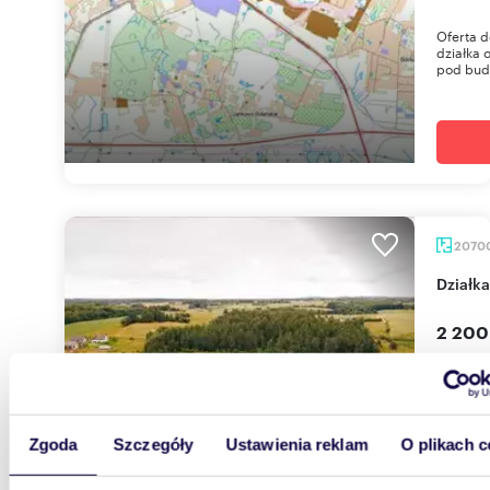
Oferta d
działka 
pod bud
2070
dział
2 200
działka
Oferta,
BIURZE 
formaln
Zgoda
Szczegóły
Ustawienia reklam
O plikach c