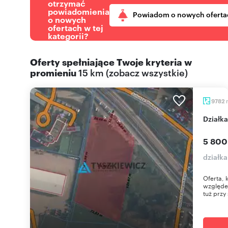
otrzymać
powiadomienia
Powiadom o nowych oferta
o nowych
ofertach w tej
kategorii?
Oferty spełniające Twoje kryteria w
promieniu
15 km
(
zobacz wszystkie
)
9782
dział
5 800
działk
Oferta, 
względe
tuż przy