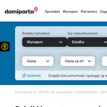
Sprzedaż
Wynajem
Pierwotny
Zag
Rodzaj transakcji
Typ nieruchomości
Wynajem
Działka
Otwórz pasek narzędzi
Cena
Cena za m²
Znajdź nieruchomość opisując ją 
NOWOŚĆ
›
›
›
Domiporta.pl
Działki do wynajęcia
wielkopolskie
Kali