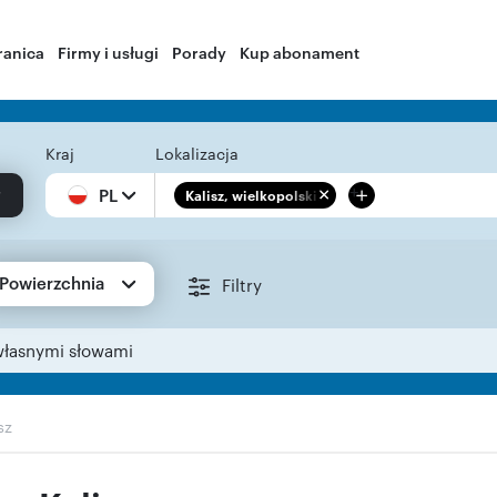
ranica
Firmy i usługi
Porady
Kup abonament
Kraj
Lokalizacja
+
PL
Kalisz, wielkopolskie
Powierzchnia
Filtry
własnymi słowami
sz