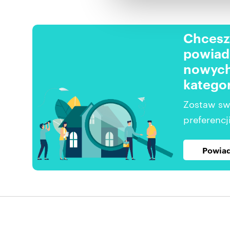
Chcesz
powiad
nowych
kategor
Zostaw sw
preferencji
Powiad