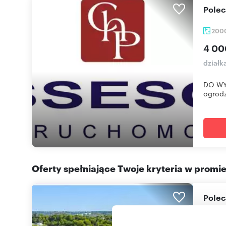
Pole
200
4 00
działka
DO WYN
ogrodz
Oferty spełniające Twoje kryteria w promi
Pole
307