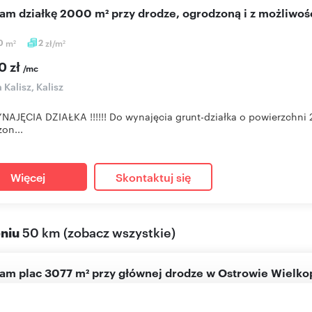
cam działkę 2000 m² przy drodze, ogrodzoną i z możliwo
0
m
2
zł/m
2
2
0 zł
/mc
 Kalisz, Kalisz
AJĘCIA DZIAŁKA !!!!!! Do wynajęcia grunt-działka o powierzchni 
on...
Więcej
Skontaktuj się
eniu
50 km
(
zobacz wszystkie
)
cam plac 3077 m² przy głównej drodze w Ostrowie Wielko
7
m
1
zł/m
2
2