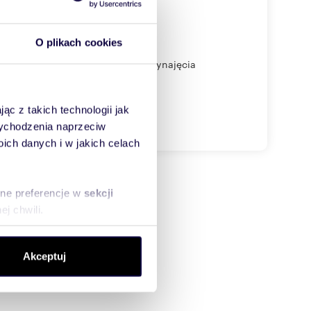
O plikach cookies
lność gospodarczą.Polecam!! Do wynajęcia
ąc z takich technologii jak
 wychodzenia naprzeciw
ch danych i w jakich celach
sne preferencje w
sekcji
j chwili.
ołecznościowe i analizować
Akceptuj
artnerom społecznościowym,
anymi od Ciebie lub