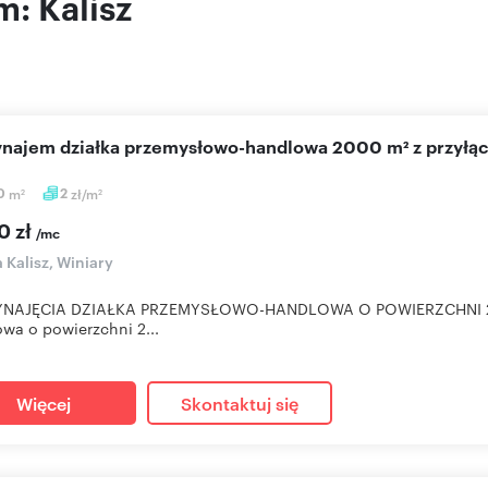
m: Kalisz
wynajem działka przemysłowo-handlowa 2000 m² z przyłą
0
m
2
zł/m
2
2
0 zł
/mc
a Kalisz, Winiary
NAJĘCIA DZIAŁKA PRZEMYSŁOWO-HANDLOWA O POWIERZCHNI 2000m
wa o powierzchni 2...
Więcej
Skontaktuj się