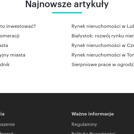
Najnowsze artykuły
rto inwestować?
Rynek nieruchomości w Lubli
lomeracji
Białystok: rozwój rynku nie
asta
Rynek nieruchomości w Częs
yjny miasta
Rynek nieruchomości w Toru
dnik
Sierpniowe prace w ogrodzi
ia
Ważne informacje
oszenie
Regulaminy
łoszeń
Polityka Prywatności