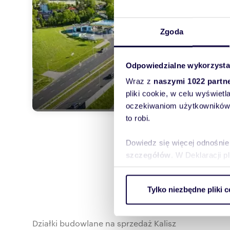
3 20
działk
Zgoda
Plac d
nieruc
Odpowiedzialne wykorzysta
Wraz z
naszymi 1022 partn
pliki cookie, w celu wyświet
oczekiwaniom użytkowników i
to robi.
Dowiedz się więcej odnośnie
szczegółów
. W Deklaracji 
Wykorzystujemy pliki cookie 
Tylko niezbędne pliki c
ruch w naszej witrynie. Inf
reklamowym i analitycznym. 
uzyskanymi podczas korzysta
Działki budowlane na sprzedaż Kalisz