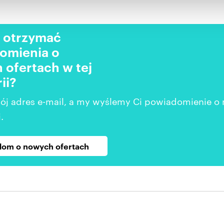
 otrzymać
omienia o
 ofertach w tej
ii?
ój adres e-mail, a my wyślemy Ci powiadomienie o
.
om o nowych ofertach