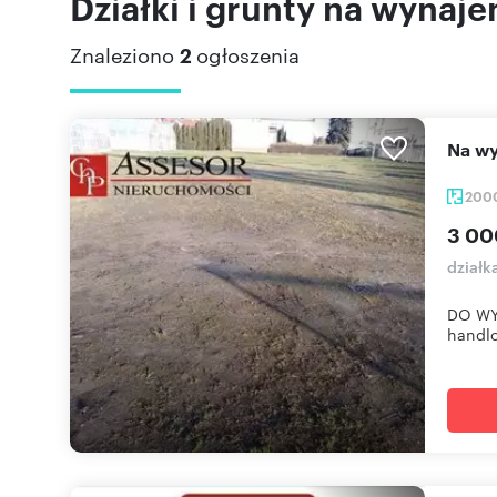
Działki i grunty na wynaje
Znaleziono
2
ogłoszenia
Na 
200
3 00
działk
DO WY
handlo