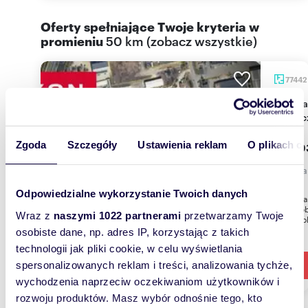
Oferty spełniające Twoje kryteria w
promieniu
50 km
(
zobacz wszystkie
)
7744
Działka inwestycyjna 77 442 m² w Dąbrowie
Górnicz
Zgoda
Szczegóły
Ustawienia reklam
O plikach c
42 59
działk
Odpowiedzialne wykorzystanie Twoich danych
Do wynaj
mkw., ob
Wraz z
naszymi 1022 partnerami
przetwarzamy Twoje
8203.Lok
osobiste dane, np. adres IP, korzystając z takich
technologii jak pliki cookie, w celu wyświetlania
spersonalizowanych reklam i treści, analizowania tychże,
wychodzenia naprzeciw oczekiwaniom użytkowników i
rozwoju produktów. Masz wybór odnośnie tego, kto