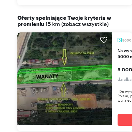
Oferty spełniające Twoje kryteria w
promieniu
15 km
(
zobacz wszystkie
)
5000
Na wynajem przestronny teren inwestycyjny
5000 m
5 000
działk
| Do wyn
Polska, 
wynajęci