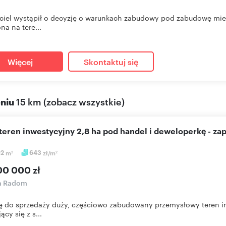
ciel wystąpił o decyzję o warunkach zabudowy pod zabudowę mie
na na tere...
Więcej
Skontaktuj się
eniu
15 km
(
zobacz wszystkie
)
 teren inwestycyjny 2,8 ha pod handel i deweloperkę - z
92
m
643
zł/m
2
2
00 000 zł
ka Radom
ę do sprzedaży duży, częściowo zabudowany przemysłowy teren i
ący się z s...