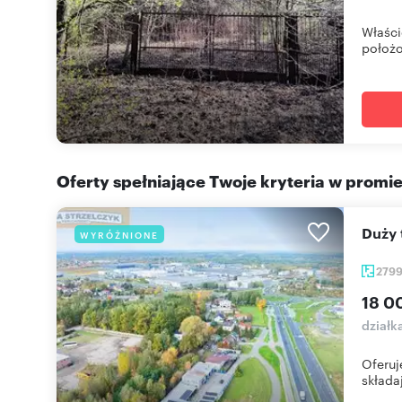
Właści
położo
Oferty spełniające Twoje kryteria w promi
Duży
WYRÓŻNIONE
279
18 0
dział
Oferuj
składaj