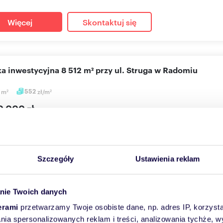
Więcej
Skontaktuj się
łka inwestycyjna 8 512 m² przy ul. Struga w Radomiu
2
m
552
zł/m
2
2
0 000 zł
a Radom, Nad Potokiem, Struga
zam do zapoznania się z ofertą sprzedaży wyjątkowej nieruchomoś
 Rado...
Szczegóły
Ustawienia reklam
Więcej
Skontaktuj się
nie Twoich danych
erami
przetwarzamy Twoje osobiste dane, np. adres IP, korzystaj
lania spersonalizowanych reklam i treści, analizowania tychże,