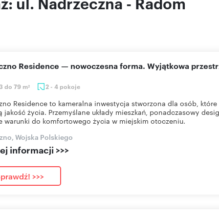
aż: ul. Nadrzeczna - Radom
eczno Residence — nowoczesna forma. Wyjątkowa przestr
3 do 79 m
2 - 4 pokoje
2
zno Residence to kameralna inwestycja stworzona dla osób, które 
 jakość życia. Przemyślane układy mieszkań, ponadczasowy desig
e warunki do komfortowego życia w miejskim otoczeniu.
zno, Wojska Polskiego
j informacji >>>
prawdź! >>>