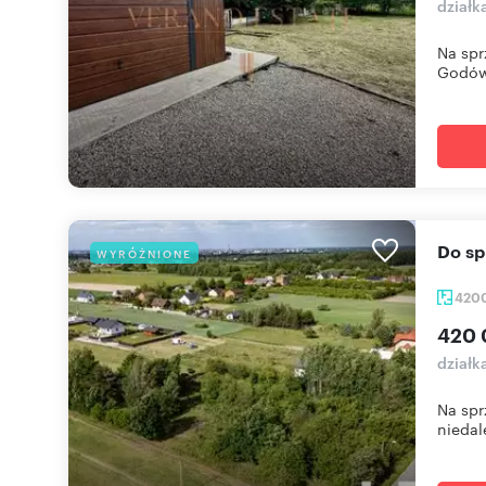
dział
Na spr
Godów.
Do 
WYRÓŻNIONE
420
420 
działk
Na spr
niedal