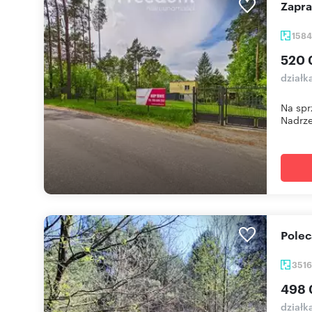
Zapr
158
520 
działk
Na spr
Nadrze
Pole
351
498 
działk