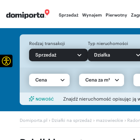
Sprzedaż
Wynajem
Pierwotny
Zag
Rodzaj transakcji
Typ nieruchomości
Sprzedaż
Działka
Otwórz pasek narzędzi
Cena
Cena za m²
Znajdź nieruchomość opisując ją 
NOWOŚĆ
›
›
›
Domiporta.pl
Działki na sprzedaż
mazowieckie
Rado