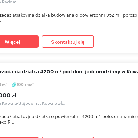
ka Radom
zedaż atrakcyjna działka budowlana o powierzchni 952 m², położon
...
Więcej
Skontaktuj się
sprzedania działka 4200 m² pod dom jednorodzinny w Kowa
0
m
100
zł/m
2
2
000 zł
a Kowala-Stępocina, Kowalówka
zedaż atrakcyjna działka o powierzchni 4200 m², położona w miejs
eko R...