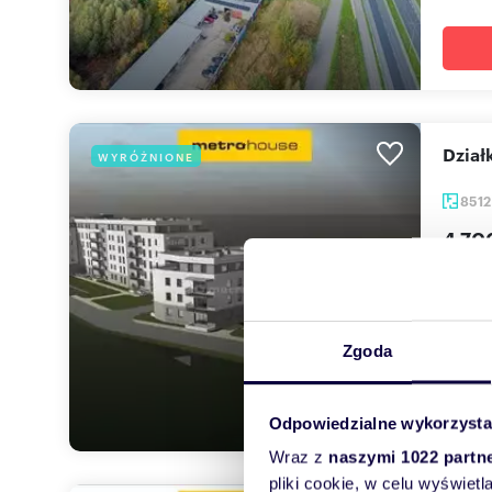
Dzia
WYRÓŻNIONE
851
4 70
działk
Zapras
arterii
Zgoda
Odpowiedzialne wykorzysta
Wraz z
naszymi 1022 partn
pliki cookie, w celu wyświet