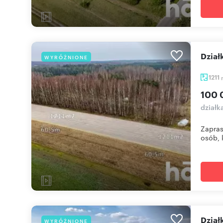
Dzia
WYRÓŻNIONE
1211
100 
działk
Zapras
osób, k
Dzia
WYRÓŻNIONE