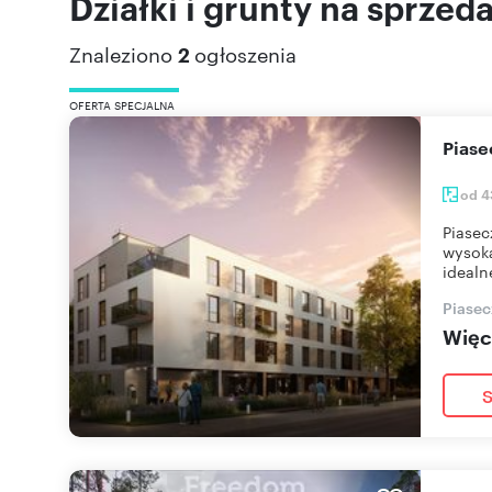
Działki i grunty na sprzed
Znaleziono
2
ogłoszenia
OFERTA SPECJALNA
Pias
od 4
Piasec
wysoką
idealn
Piasec
Więce
S