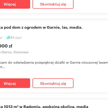
Więcej
Skontaktuj się
łka pod dom z ogrodem w Garnie, las, media.
m
83
zł/m
2
2
000 zł
a Garno, Sosnowa
zam do odwiedzenia przepięknej działki w Garnie otoczonej lasem
t...
Więcej
Skontaktuj się
łka 1013 m² w Radomiu, spokojna okolica, media