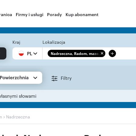
ranica
Firmy i usługi
Porady
Kup abonament
Kraj
Lokalizacja
+
PL
Nadrzeczna, Radom, mazo...
Powierzchnia
Filtry
własnymi słowami
›
m
Nadrzeczna