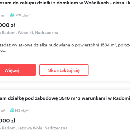
aszam do zakupu działki z domkiem w Wośnikach - cisza i 
4
m
328
zł/m
2
2
000 zł
a Radom, Wośniki, Nadrzeczna
zedaż wyjątkowa działka budowlana o powierzchni 1584 m², położo
c...
Więcej
Skontaktuj się
cam działkę pod zabudowę 3516 m² z warunkami w Radom
6
m
142
zł/m
2
2
000 zł
a Radom, Jeżowa Wola, Nadrzeczna