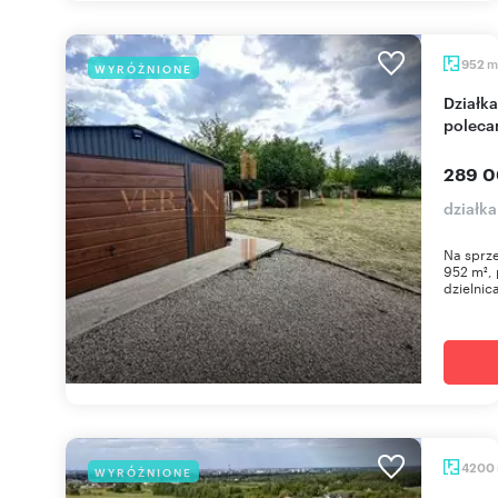
m
952
WYRÓŻNIONE
Działka 952 m² z garażem, altaną i ogrodzeniem -
poleca
289 0
działk
Na sprze
952 m², 
dzielnic
4200
WYRÓŻNIONE