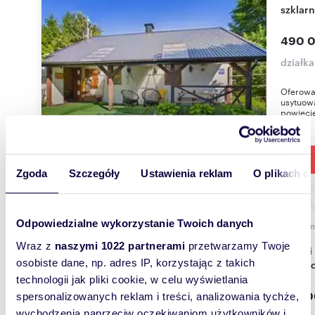
szklarn
490 0
działk
Oferowa
usytuow
powiecie
Zgoda
Szczegóły
Ustawienia reklam
O plikach c
Odpowiedzialne wykorzystanie Twoich danych
1743
Wraz z
naszymi 1022 partnerami
przetwarzamy Twoje
Działki pod zabudowę 1743 m2 - cicha okolica w
osobiste dane, np. adres IP, korzystając z takich
Sołtyk
technologii jak pliki cookie, w celu wyświetlania
395 0
spersonalizowanych reklam i treści, analizowania tychże,
wychodzenia naprzeciw oczekiwaniom użytkowników i