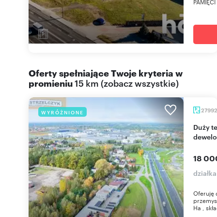
PAMIĘCI
Oferty spełniające Twoje kryteria w
promieniu
15 km
(
zobacz wszystkie
)
2799
WYRÓŻNIONE
Duży teren inwestycyjny 2,8 ha pod handel i
dewelo
18 00
działk
Oferuję
przemysł
Ha , skła