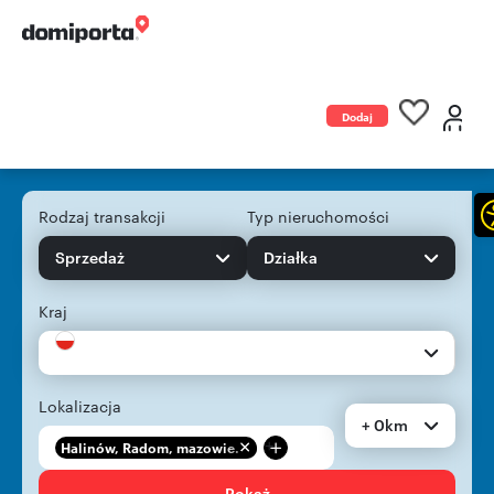
Dodaj
ogłoszenie
Rodzaj transakcji
Typ nieruchomości
Sprzedaż
Działka
Kraj
Lokalizacja
+ 0km
+
Halinów, Radom, mazowie...
Pokaż