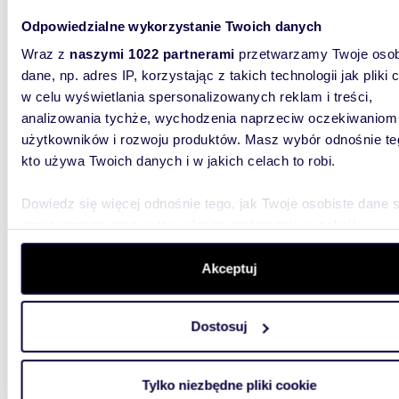
Odpowiedzialne wykorzystanie Twoich danych
120 0
Wraz z
naszymi 1022 partnerami
przetwarzamy Twoje osob
działka
dane, np. adres IP, korzystając z takich technologii jak pliki 
w celu wyświetlania spersonalizowanych reklam i treści,
Do sprze
miejsco
analizowania tychże, wychodzenia naprzeciw oczekiwaniom
łódzkie. 
użytkowników i rozwoju produktów. Masz wybór odnośnie te
kto używa Twoich danych i w jakich celach to robi.
Dowiedz się więcej odnośnie tego, jak Twoje osobiste dane 
przetwarzane oraz ustaw własne preferencje w
sekcji
szczegółów
. W Deklaracji plików cookie możesz zmienić lu
wycofać swoją zgodę w dowolnej chwili.
Akceptuj
1130
Działka budowlana 1130 m² z mediami, lasy i
Wykorzystujemy pliki cookie do spersonalizowania treści i r
domy w
Dostosuj
aby oferować funkcje społecznościowe i analizować ruch w 
witrynie. Informacje o tym, jak korzystasz z naszej witryny,
43 00
udostępniamy partnerom społecznościowym, reklamowym i
Tylko niezbędne pliki cookie
działk
analitycznym. Partnerzy mogą połączyć te informacje z inn