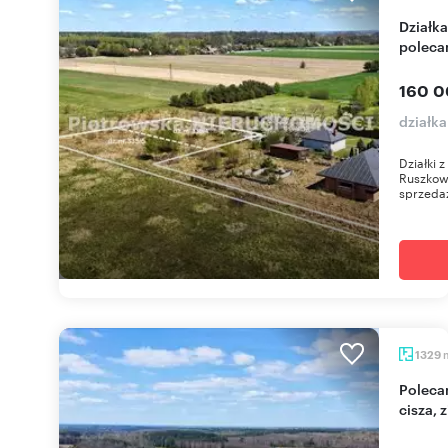
Działka 2990 m² z mediami, cisza i przestrzeń
polec
160 0
działk
Działki 
Ruszkows
sprzedaż
1329
Polecam działkę 1329 m² w Izabelowie Dużym -
cisza, 