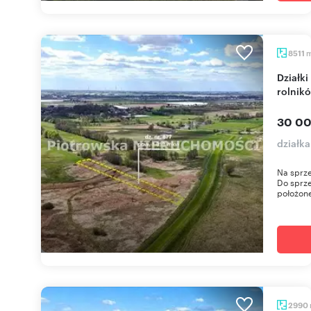
8511
Działki rolne 8511 m² w Biskupicach – idealne dla
rolnik
30 00
działka
Na sprze
Do sprze
położone
2990