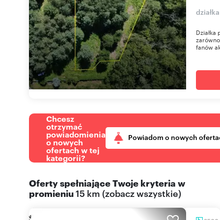
działka
Działka 
zarówno 
fanów ak
Chcesz
otrzymać
powiadomienia
Powiadom o nowych oferta
o nowych
ofertach w tej
kategorii?
Oferty spełniające Twoje kryteria w
promieniu
15 km
(
zobacz wszystkie
)