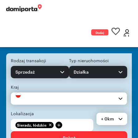
Dodaj
ogłoszenie
Rodzaj transakcji
Typ nieruchomości
Sprzedaż
Działka
Kraj
Lokalizacja
+ 0km
+
Sieradz, łódzkie
Pokaż