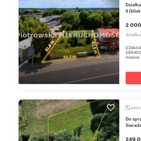
Działka inwestycyjna 2032 m² przy ul. Jana Pawła
II (bli
2 000
działka
DZIAŁKA
SIERADZU
mieście.
4363
Do sprzedania działka 4363 m² przy lesie w
Sierad
249 0