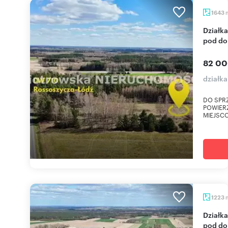
1643
Działka budowlana 1643 m² w Mogilnie (idealna
pod d
82 00
działk
DO SPR
POWIER
MIEJSCO
1223
Działka budowlana 1223 m² w Mogilnie (idealna
pod d