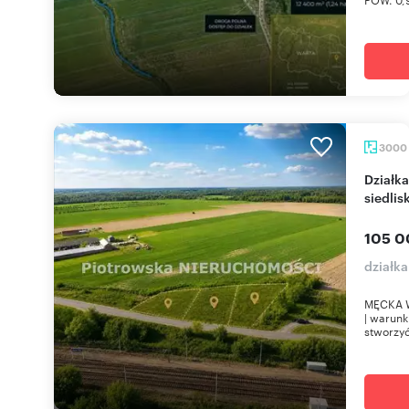
3000
Działka 3000 m² z warunkami zabudowy
siedlis
105 0
działk
MĘCKA WO
| warunk
stworzyć