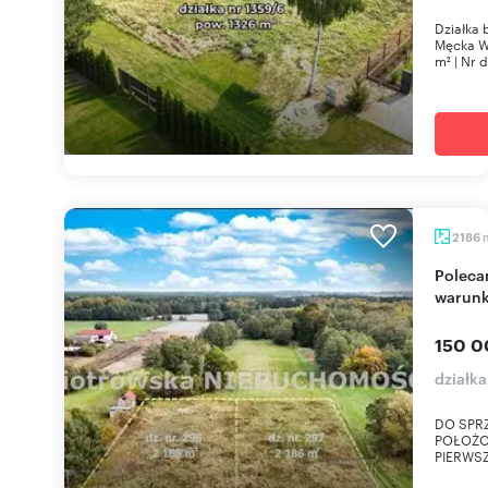
Działka 
Męcka Wo
m² | Nr d
2186
Polecam działkę budowlaną 2186 m² z mediami i
warun
150 0
działk
DO SPRZ
POŁOŻO
PIERWSZ