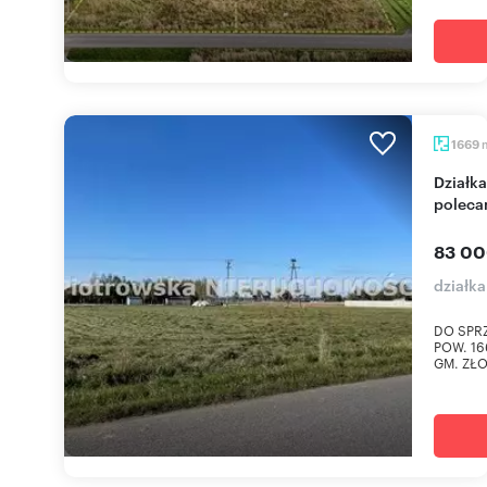
1669
Działka z mediami, blisko natury, do zabudowy -
poleca
83 00
działka
DO SPR
POW. 1
GM. ZŁOC