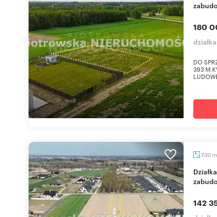
zabud
180 0
działka
DO SPR
393 M.
LUDOWEJ
m
730
Działka budowlana 730 m² z warunkami
zabudo
142 35