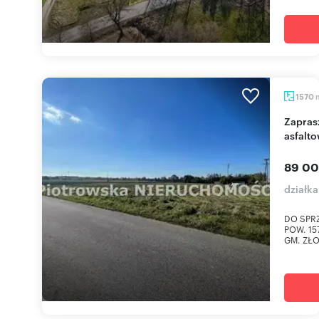
1570
Zapraszam do zakupu działki 1570 m² z mediami i
asfalt
89 00
działka
DO SPR
POW. 1
GM. ZŁOC