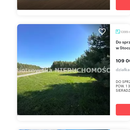
1399
Do sprzedania działka 1399 m² z mediami i lasem
w Stoc
109 0
działka
DO SPR
POW. 1
SIERADZ.