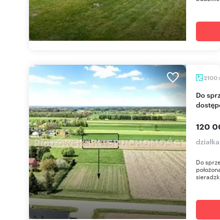
2100
Do sprzedania działka 21 arów z mediami i
dostęp
120 0
działk
Do sprze
położon
sieradzki