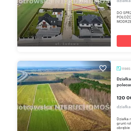
działka
DO SPR
POŁOŻO
MODRZEW
11985
Działka rolna 1,2 ha pod inwestycję blisko S8 -
poleca
120 0
działka
Działka 
grunt ro
obrębie 