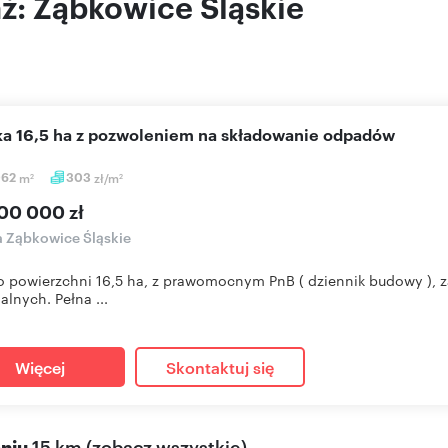
aż: Ząbkowice Śląskie
łka 16,5 ha z pozwoleniem na składowanie odpadów
062
m
303
zł/m
2
2
00 000 zł
a Ząbkowice Śląskie
o powierzchni 16,5 ha, z prawomocnym PnB ( dziennik budowy ), z
lnych. Pełna ...
Więcej
Skontaktuj się
eniu
15 km
(
zobacz wszystkie
)