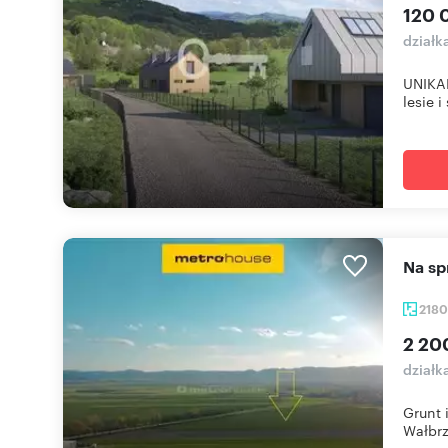
120 
działk
UNIKA
lesie i
Na s
218
2 20
działk
Grunt 
Wałbrz