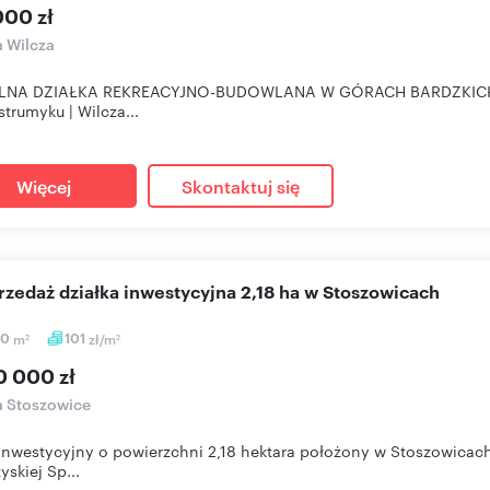
000 zł
a Wilcza
LNA DZIAŁKA REKREACYJNO-BUDOWLANA W GÓRACH BARDZKICH -
 strumyku | Wilcza...
Więcej
Skontaktuj się
przedaż działka inwestycyjna 2,18 ha w Stoszowicach
00
m
101
zł/m
2
2
0 000 zł
a Stoszowice
inwestycyjny o powierzchni 2,18 hektara położony w Stoszowicach
yskiej Sp...