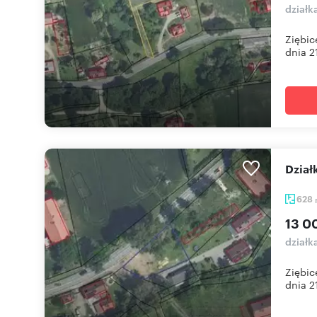
działk
Ziębic
dnia 21
Dzi
628
13 0
działk
Ziębic
dnia 21