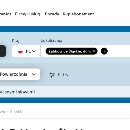
ranica
Firmy i usługi
Porady
Kup abonament
Kraj
Lokalizacja
+
PL
Ząbkowice Śląskie, doln...
Powierzchnia
Filtry
własnymi słowami
wice Śląskie