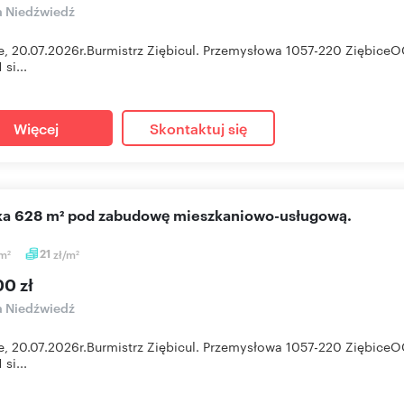
a Niedźwiedź
e, 20.07.2026r.Burmistrz Ziębicul. Przemysłowa 1057-220 Ziębice
 si...
Więcej
Skontaktuj się
ałka 628 m² pod zabudowę mieszkaniowo-usługową.
m
21
zł/m
2
2
00 zł
a Niedźwiedź
e, 20.07.2026r.Burmistrz Ziębicul. Przemysłowa 1057-220 Ziębice
 si...