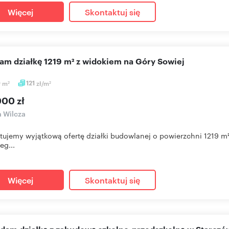
Więcej
Skontaktuj się
cam działkę 1219 m² z widokiem na Góry Sowiej
9
m
121
zł/m
2
2
000 zł
a Wilcza
tujemy wyjątkową ofertę działki budowlanej o powierzchni 1219 m
eg...
Więcej
Skontaktuj się