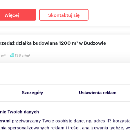
Więcej
Skontaktuj się
sprzedaż działka budowlana 1200 m² w Budzowie
0
m
138
zł/m
2
2
000 zł
a Budzów
!!! DZIAŁKA BUDOWLANA SPRZEDAŻ.w pięknej miejscowości Budzów
łcie p...
Szczegóły
Ustawienia reklam
Więcej
Skontaktuj się
nie Twoich danych
erami
przetwarzamy Twoje osobiste dane, np. adres IP, korzystaj
lania spersonalizowanych reklam i treści, analizowania tychże,