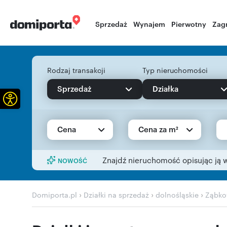
Sprzedaż
Wynajem
Pierwotny
Zag
Rodzaj transakcji
Typ nieruchomości
Sprzedaż
Działka
Otwórz pasek narzędzi
Cena
Cena za m²
Znajdź nieruchomość opisując ją 
NOWOŚĆ
›
›
›
Domiporta.pl
Działki na sprzedaż
dolnośląskie
Ząbko