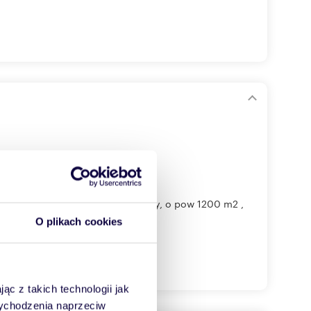
 , przy trasie do Srebrnej Góry, o pow 1200 m2 ,
O plikach cookies
ąc z takich technologii jak
 wychodzenia naprzeciw