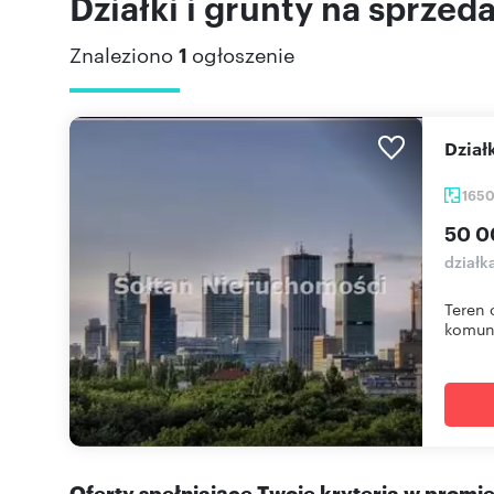
Działki i grunty na sprzed
Znaleziono
1
ogłoszenie
Dzia
165
50 0
działk
Teren 
komuna
Oferty spełniające Twoje kryteria w promi