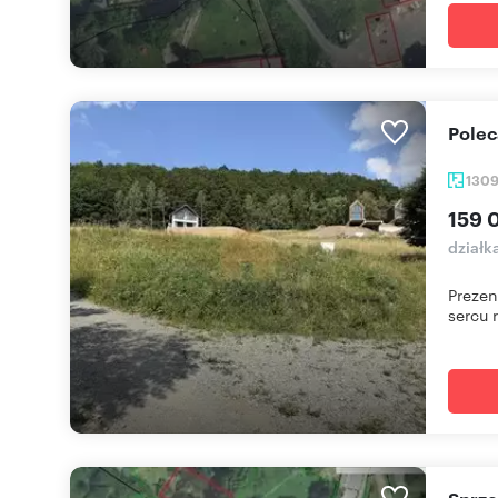
Pole
130
159 
działk
Prezen
sercu r