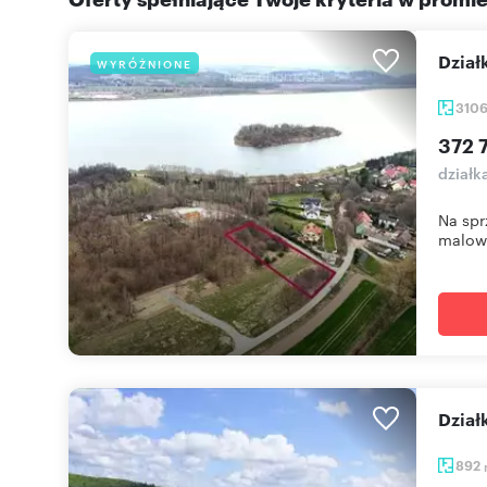
Dzia
WYRÓŻNIONE
310
372 7
działk
Na spr
malown
Dzi
892