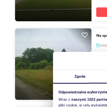
Na 
120
165 
działk
OKAZJA
w kszta
Zgoda
Odpowiedzialne wykorzysta
Wraz z
naszymi 1022 partn
pliki cookie, w celu wyświet