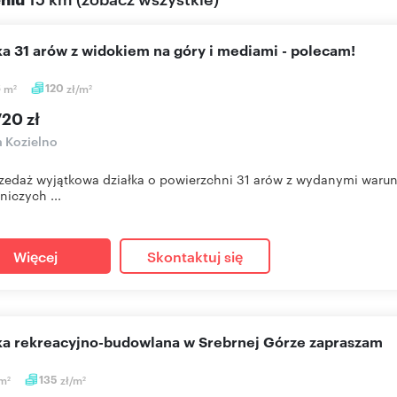
łka 31 arów z widokiem na góry i mediami - polecam!
6
m
120
zł/m
2
2
20 zł
a Kozielno
zedaż wyjątkowa działka o powierzchni 31 arów z wydanymi warun
iczych ...
Więcej
Skontaktuj się
ałka rekreacyjno-budowlana w Srebrnej Górze zapraszam
m
135
zł/m
2
2