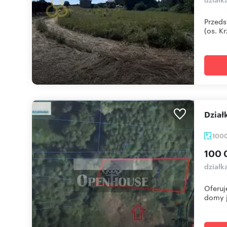
Przeds
(os. Kr
Dzi
100
100 
działk
Oferuj
domy j