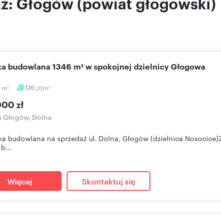
daż: Głogów (powiat głogowski)
łka budowlana 1346 m² w spokojnej dzielnicy Głogowa
6
m
126
zł/m
2
2
000 zł
a Głogów, Dolna
łka budowlana na sprzedaż ul. Dolna, Głogów (dzielnica Nosocice)
 b...
Więcej
Skontaktuj się