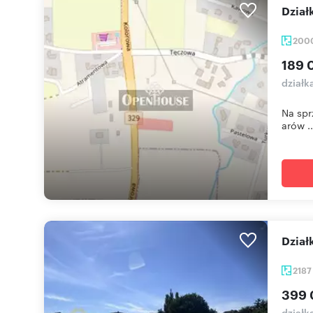
Dzia
200
189 
działk
Na spr
arów ..
Dzia
218
399 
działk