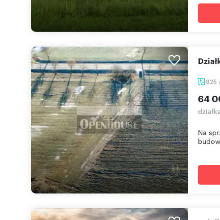
Dzia
825
64 0
działk
Na spr
budowl