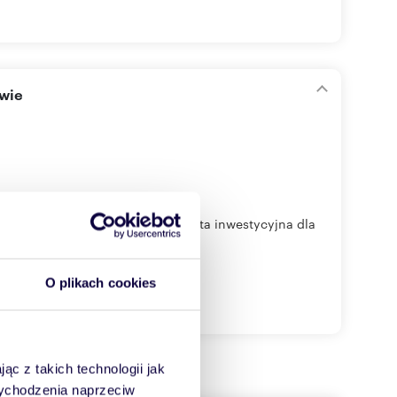
owie
43 ha, sprzedaż 3000 000zł Oferta inwestycyjna dla
O plikach cookies
ąc z takich technologii jak
 wychodzenia naprzeciw