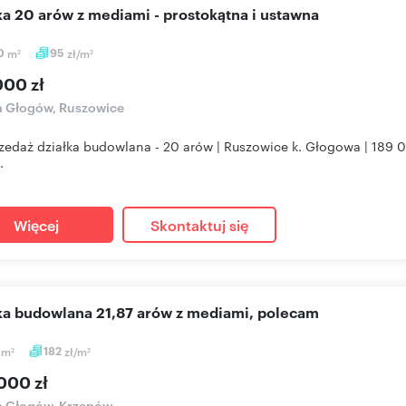
łka 20 arów z mediami - prostokątna i ustawna
0
m
95
zł/m
2
2
000 zł
a Głogów, Ruszowice
zedaż działka budowlana - 20 arów | Ruszowice k. Głogowa | 189 0
.
Więcej
Skontaktuj się
łka budowlana 21,87 arów z mediami, polecam
7
m
182
zł/m
2
2
000 zł
a Głogów, Krzepów