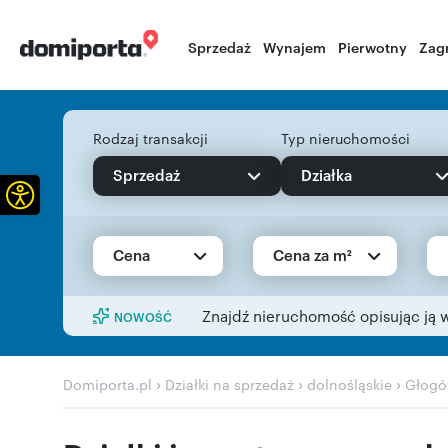
Sprzedaż
Wynajem
Pierwotny
Zag
Rodzaj transakcji
Typ nieruchomości
Sprzedaż
Działka
Otwórz pasek narzędzi
Cena
Cena za m²
Znajdź nieruchomość opisując ją 
NOWOŚĆ
›
›
›
Domiporta.pl
Działki na sprzedaż
dolnośląskie
Głog