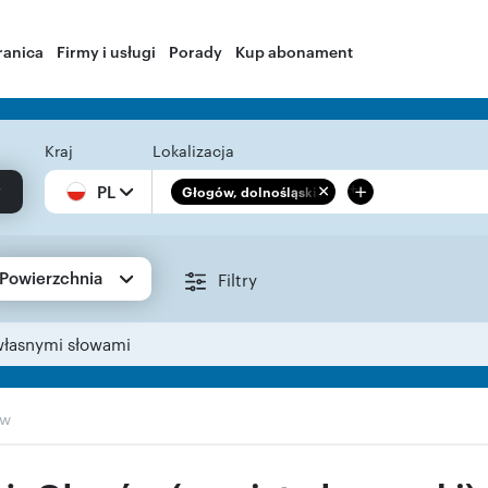
ranica
Firmy i usługi
Porady
Kup abonament
Kraj
Lokalizacja
+
PL
Głogów, dolnośląskie
Powierzchnia
Filtry
własnymi słowami
ów