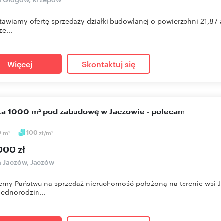
tawiamy ofertę sprzedaży działki budowlanej o powierzchni 21,87
ze...
Więcej
Skontaktuj się
ałka 1000 m² pod zabudowę w Jaczowie - polecam
0
m
100
zł/m
2
2
000 zł
a Jaczów, Jaczów
emy Państwu na sprzedaż nieruchomość położoną na terenie wsi
ednorodzin...