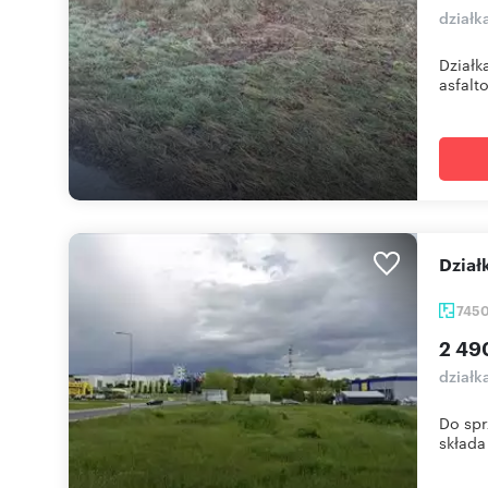
działk
Działk
asfalto
Dzia
745
2 49
działk
Do spr
składa 