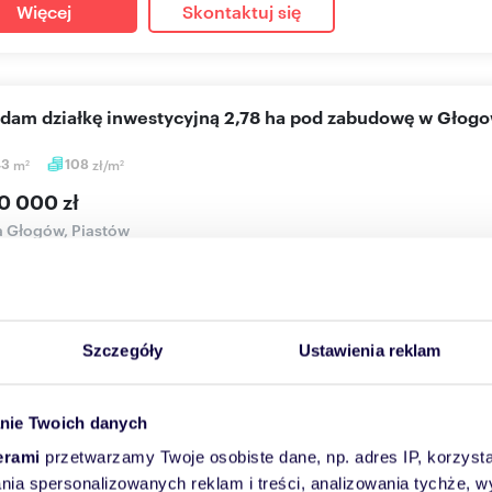
Więcej
Skontaktuj się
edam działkę inwestycyjną 2,78 ha pod zabudowę w Głog
43
m
108
zł/m
2
2
0 000 zł
a Głogów, Piastów
, Osiedle Zacisze-Piastów, Działka budowlana, powierzchnia 2,78
pe...
Szczegóły
Ustawienia reklam
Więcej
Skontaktuj się
nie Twoich danych
eniu
15 km
(
zobacz wszystkie
)
erami
przetwarzamy Twoje osobiste dane, np. adres IP, korzystaj
lania spersonalizowanych reklam i treści, analizowania tychże,