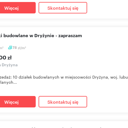
Więcej
Skontaktuj się
łki budowlane w Dryżynie - zapraszam
m
78
zł/m
2
2
00 zł
a Dryżyna
zedaż: 10 działek budowlanych w miejscowości Dryżyna, woj. lub
anych...
Więcej
Skontaktuj się