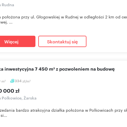
a Rudna
a położona przy ul. Głogowskiej w Rudnej w odległości 2 km od c
wej. ...
Więcej
Skontaktuj się
łka inwestycyjna 7 450 m² z pozwoleniem na budowę
0
m
334
zł/m
2
2
0 000 zł
a Polkowice, Żarska
zedania bardzo atrakcyjna działka położona w Polkowicach przy sk
si...