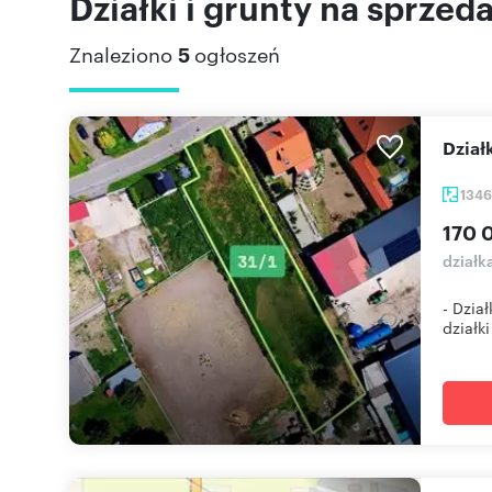
Działki i grunty na sprze
Znaleziono
5
ogłoszeń
Dzia
134
170 
działk
- Dzia
działki