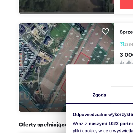
Sprz
278
3 00
działk
Głogów
dewelo
Zgoda
Odpowiedzialne wykorzysta
Oferty spełniające Twoje kryteria w promi
Wraz z
naszymi 1022 partn
pliki cookie, w celu wyświet