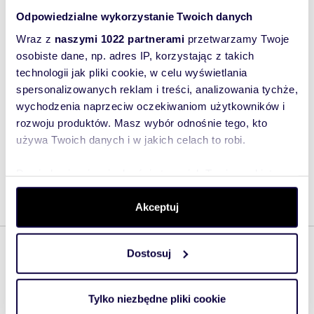
Powiadom o nowych ofertach
Odpowiedzialne wykorzystanie Twoich danych
Wraz z
naszymi 1022 partnerami
przetwarzamy Twoje
osobiste dane, np. adres IP, korzystając z takich
Znajdź swój wymarzony
technologii jak pliki cookie, w celu wyświetlania
projekt domu
spersonalizowanych reklam i treści, analizowania tychże,
wychodzenia naprzeciw oczekiwaniom użytkowników i
na domiporta.pl
rozwoju produktów. Masz wybór odnośnie tego, kto
Zobacz projekty
używa Twoich danych i w jakich celach to robi.
Dowiedz się więcej odnośnie tego, jak Twoje osobiste
dane są przetwarzane oraz ustaw własne preferencje w
sekcji szczegółów
. W Deklaracji plików cookie możesz
Akceptuj
zmienić lub wycofać swoją zgodę w dowolnej chwili.
Najnowsze artykuły
Dostosuj
Wykorzystujemy pliki cookie do spersonalizowania treści
i reklam, aby oferować funkcje społecznościowe i
analizować ruch w naszej witrynie. Informacje o tym, jak
Historia kuchni frankfurckiej. Zmienia
Tylko niezbędne pliki cookie
korzystasz z naszej witryny, udostępniamy partnerom
mieszkania do dziś