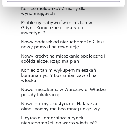
społecznościowym, reklamowym i analitycznym.
Koniec meldunku? Zmiany dla
Partnerzy mogą połączyć te informacje z innymi danymi
wynajmujących
otrzymanymi od Ciebie lub uzyskanymi podczas
Problemy nabywców mieszkań w
korzystania z ich usług.
Gdyni. Konieczne dopłaty do
inwestycji?
Nowy podatek od nieruchomości? Jest
nowy pomysł na rewolucję
Nowy kredyt na mieszkania społeczne i
spółdzielcze. Rząd ma plan
Koniec z tanim wykupem mieszkań
komunalnych? Los zmian zawisł na
włosku
Nowe mieszkania w Warszawie. Władze
podały lokalizację
Nowe normy akustyczne. Hałas zza
okna i ściany ma być mniej uciążliwy
Licytacje komornicze a rynek
nieruchomości: co warto wiedzieć?