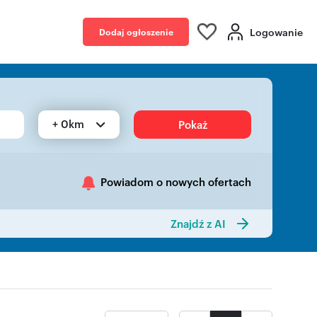
Logowanie
Dodaj ogłoszenie
+ 0km
Pokaż
Powiadom o nowych ofertach
Znajdź z AI