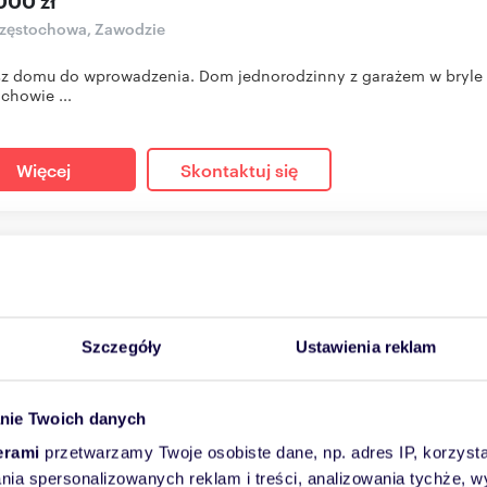
000 zł
zęstochowa, Zawodzie
sz domu do wprowadzenia. Dom jednorodzinny z garażem w bryle
chowie ...
Więcej
Skontaktuj się
aszam do obejrzenia przytulnego domu 110 m² z ogrodem
m
0,0266
ha
4
3 636
zł/m
2
2
Szczegóły
Ustawienia reklam
999 zł
zęstochowa, Stradom
nie Twoich danych
z małego przytulnego domu do własnej aranżacji. Zapraszam Dom
 w o...
erami
przetwarzamy Twoje osobiste dane, np. adres IP, korzystaj
lania spersonalizowanych reklam i treści, analizowania tychże,