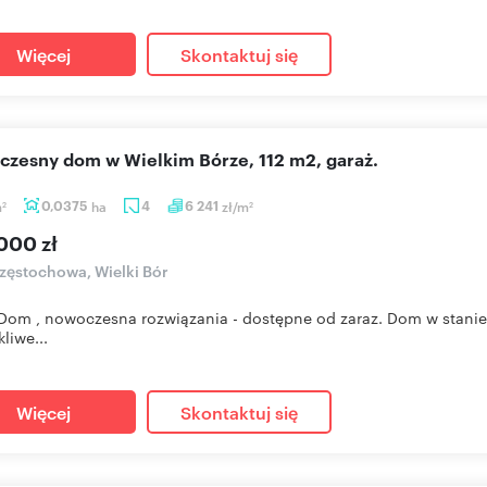
Więcej
Skontaktuj się
oczesny dom w Wielkim Bórze, 112 m2, garaż.
m
0,0375
ha
4
6 241
zł/m
2
2
000 zł
ęstochowa, Wielki Bór
om , nowoczesna rozwiązania - dostępne od zaraz. Dom w stanie
liwe...
Więcej
Skontaktuj się