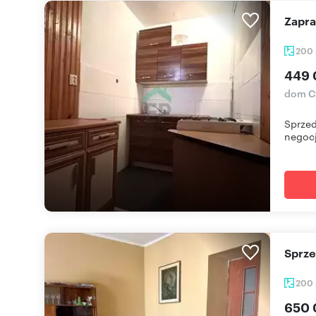
Zapr
200
449 
dom C
Sprzed
negocj
Sprz
200
650 