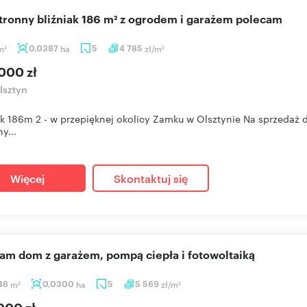
stronny bliźniak 186 m² z ogrodem i garażem polecam
m
0,0387
ha
5
4 785
zł/m
2
2
000 zł
lsztyn
ak 186m 2 - w przepięknej okolicy Zamku w Olsztynie Na sprzedaż 
y...
Więcej
Skontaktuj się
cam dom z garażem, pompą ciepła i fotowoltaiką
,48
m
0,0300
ha
5
5 569
zł/m
2
2