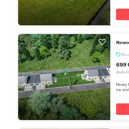
Now
112
699 
dom Cz
Nowy D
na urok