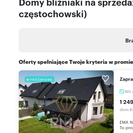
Domy bliźniaki na sprzed
częstochowski)
Br
Oferty spełniające Twoje kryteria w promi
Zapr
WYRÓŻNIONE
180
1 24
dom K
EMA Ni
To pro