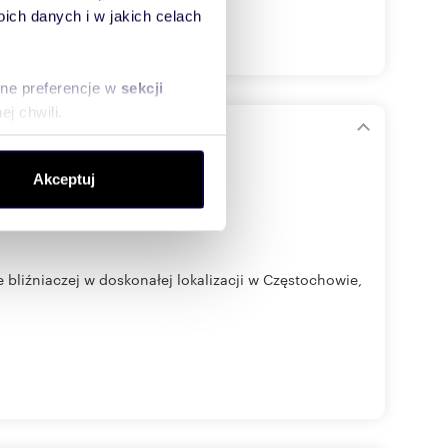
ch danych i w jakich celach
sne preferencje w
sekcji
j chwili.
e podłogowe)
ołecznościowe i analizować
Akceptuj
artnerom społecznościowym,
anymi od Ciebie lub
bliźniaczej w doskonałej lokalizacji w Częstochowie,