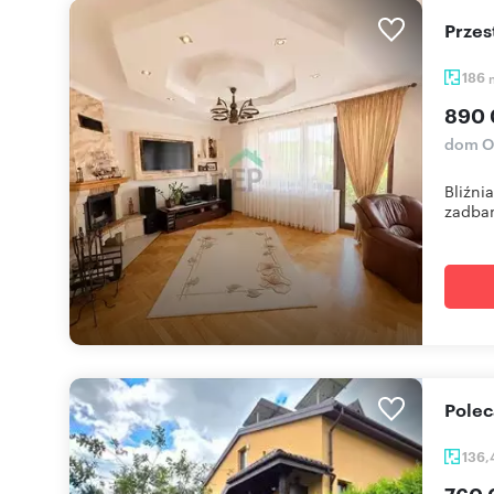
Prze
186
890 
dom O
Bliźni
zadban
Pole
136