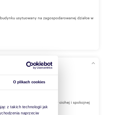
 budynku usytuowany na zagospodarowanej działce w
 i garażem
O plikach cookies
 w Częstochowie na Stradomiu w cichej i spokojnej
ąc z takich technologii jak
 wychodzenia naprzeciw