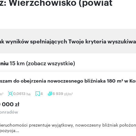
aż: Wierzchowisko (powiat
ak wyników spełniających Twoje kryteria wyszukiwa
eniu
15 km
(
zobacz wszystkie
)
aszam do obejrzenia nowoczesnego bliźniaka 180 m² w K
m
0,0613
ha
4
6 939
zł/m
2
2
9 000 zł
onradów
eruchomości prezentuje wyjątkowy, nowoczesny bliźniak położo
pozycja...