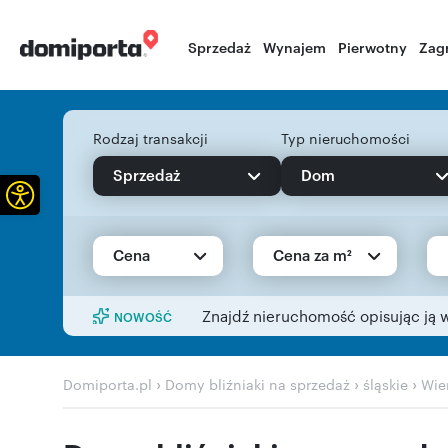
Sprzedaż
Wynajem
Pierwotny
Zag
Rodzaj transakcji
Typ nieruchomości
Sprzedaż
Dom
Otwórz pasek narzędzi
Cena
Cena za m²
Znajdź nieruchomość opisując ją 
NOWOŚĆ
›
›
›
Domiporta.pl
Domy bliźniaki na sprzedaż
śląskie
Wie