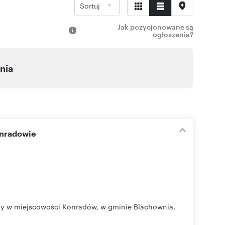
Sortuj
Jak pozycjonowane są
ogłoszenia?
nia
onradowie
ny w miejscowości Konradów, w gminie Blachownia.