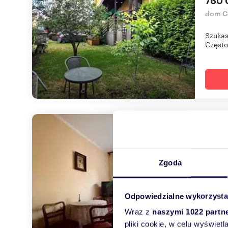
760 
dom C
Szuka
Często
Zapr
110
Zgoda
399 
dom C
Odpowiedzialne wykorzysta
Szukas
okolicy
Wraz z
naszymi 1022 partn
pliki cookie, w celu wyświet