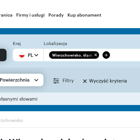
ranica
Firmy i usługi
Porady
Kup abonament
Kraj
Lokalizacja
+
PL
Wierzchowisko, śląskie
Powierzchnia
Filtry
Wyczyść kryteria
własnymi słowami
rzchowisko