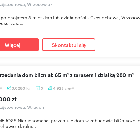
zęstochowa, Wrzosowiak
potencjałem 3 mieszkań lub działalności - Częstochowa, Wrzosowi
ości zara...
Więcej
Skontaktuj się
przedania dom bliźniak 65 m² z tarasem i działką 280 m²
m
0,0280
ha
3
4 923
zł/m
2
2
000 zł
zęstochowa, Stradom
MEROSS Nieruchomości prezentuje dom w zabudowie bliźniaczej o 
chowie, dzielni...