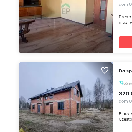
dom C
Dom z 
możliw
Do s
65
320 
dom C
Biuro 
Często