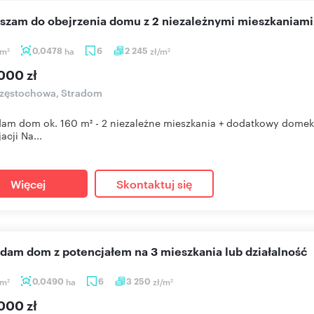
aszam do obejrzenia domu z 2 niezależnymi mieszkaniami
m
0,0478
ha
6
2 245
zł/m
2
2
000 zł
zęstochowa, Stradom
am dom ok. 160 m² - 2 niezależne mieszkania + dodatkowy domek 
acji Na...
Więcej
Skontaktuj się
edam dom z potencjałem na 3 mieszkania lub działalność
m
0,0490
ha
6
3 250
zł/m
2
2
000 zł