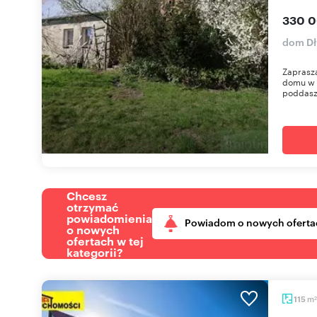
330 0
dom Dł
Zaprasza
domu w 
poddasz
Chcesz
otrzymać
powiadomienia
Powiadom o nowych oferta
o nowych
ofertach w tej
kategorii?
m
115
2