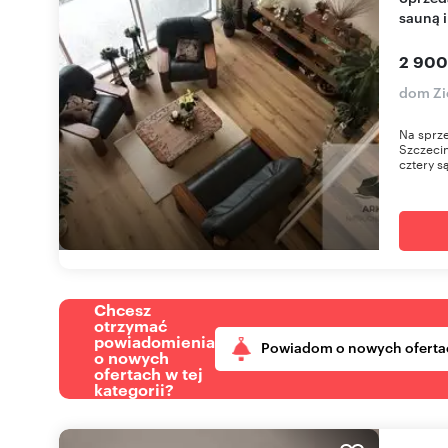
sauną 
2 900
dom Zi
Na sprz
Szczecin
cztery s
Chcesz
otrzymać
powiadomienia
Powiadom o nowych oferta
o nowych
ofertach w tej
kategorii?