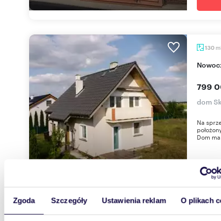
m
130
Nowoc
799 0
dom Sk
Na sprz
położony
Dom ma 
Zgoda
Szczegóły
Ustawienia reklam
O plikach c
192,3