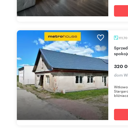
111,70
Sprzedam dom do własnej aranżacji w
spokoj
320 0
dom W
Witkowo 
Stargar
bliźniacz