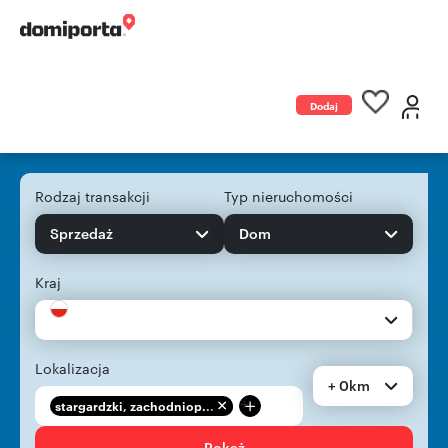
Dodaj
ogłoszenie
Rodzaj transakcji
Typ nieruchomości
Sprzedaż
Dom
Kraj
Lokalizacja
+ 0km
+
stargardzki, zachodniop...
Pokaż