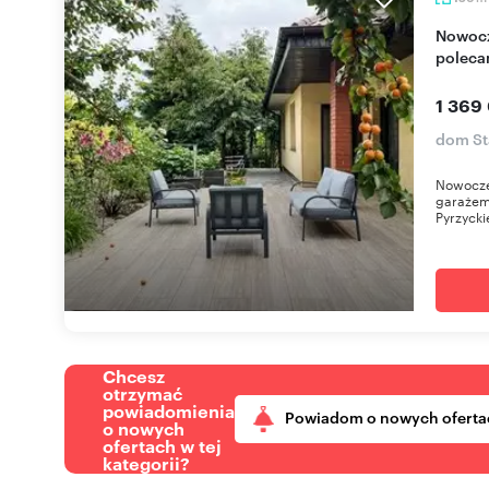
Nowoczesny dom 156 m² z garażem i fotowoltaiką
poleca
1 369
dom St
Nowoczes
garażem
Pyrzycki
Chcesz
otrzymać
powiadomienia
Powiadom o nowych oferta
o nowych
ofertach w tej
kategorii?