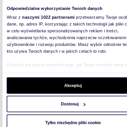
Wyjątkowy dom 192 m² z budynkiem gościnnym i
Odpowiedzialne wykorzystanie Twoich danych
ogrode
Wraz z
naszymi 1022 partnerami
przetwarzamy Twoje osob
dane, np. adres IP, korzystając z takich technologii jak pliki 
1 980
w celu wyświetlania spersonalizowanych reklam i treści,
dom Bi
analizowania tychże, wychodzenia naprzeciw oczekiwaniom
użytkowników i rozwoju produktów. Masz wybór odnośnie te
Wyjątko
budynki
kto używa Twoich danych i w jakich celach to robi.
zamieszk
Dowiedz się więcej odnośnie tego, jak Twoje osobiste dane 
przetwarzane oraz ustaw własne preferencje w
sekcji
szczegółów
. W Deklaracji plików cookie możesz zmienić lu
wycofać swoją zgodę w dowolnej chwili.
Akceptuj
Wykorzystujemy pliki cookie do spersonalizowania treści i r
238,
Dostosuj
aby oferować funkcje społecznościowe i analizować ruch w 
Przestronny dom 238 m² z ogrodem, garażem i
witrynie. Informacje o tym, jak korzystasz z naszej witryny,
tarasa
udostępniamy partnerom społecznościowym, reklamowym i
Tylko niezbędne pliki cookie
analitycznym. Partnerzy mogą połączyć te informacje z inn