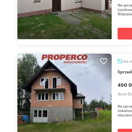
Na sprze
(użytkow
Wójtostw
164,3
Sprze
450 0
dom Da
Na sprz
zlokaliz
otoczeni