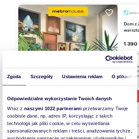
300
Dom z 2 niezależnymi mieszkaniami, ogród i
warszta
1 390
dom Ki
Wyjątko
warsztat
przyjemn
Zgoda
Szczegóły
Ustawienia reklam
O plikach c
Odpowiedzialne wykorzystanie Twoich danych
Wraz z
naszymi 1022 partnerami
przetwarzamy Twoje
osobiste dane, np. adres IP, korzystając z takich
technologii jak pliki cookie, w celu wyświetlania
128,3
spersonalizowanych reklam i treści, analizowania tychże,
Nowoc
wychodzenia naprzeciw oczekiwaniom użytkowników i