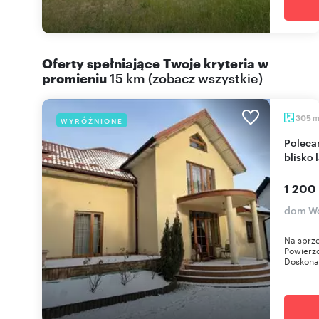
Oferty spełniające Twoje kryteria w
promieniu
15 km
(
zobacz wszystkie
)
305
WYRÓŻNIONE
Polecam przestronny dom 305 m² z potencjałem,
blisko 
1 200
dom Wo
Na sprze
Powierzc
Doskonal