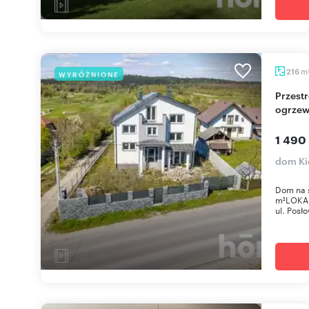
m
216
WYRÓŻNIONE
Przestronny dom 216 m² z nowoczesnym
ogrzew
1 490
dom Ki
Dom na s
m²LOKAL
ul. Posło