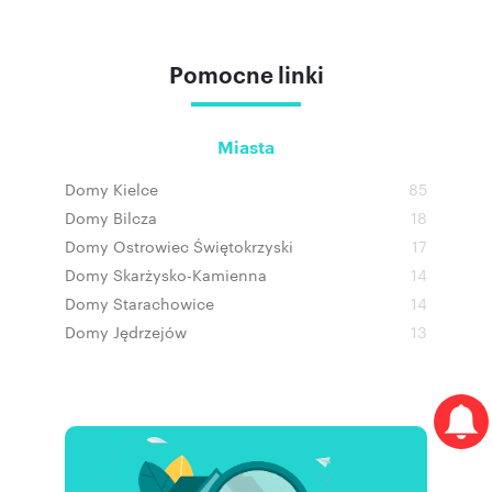
Pomocne linki
Miasta
Domy Kielce
85
Domy Bilcza
18
Domy Ostrowiec Świętokrzyski
17
Domy Skarżysko-Kamienna
14
Domy Starachowice
14
Domy Jędrzejów
13