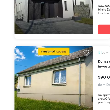
Nowocze
blisko Z
lokaliza
m
70
2
Dom z dużą działką 28 arów - potencjał
inwest
390 0
dom Dę
Na sprze
arówOfer
położony