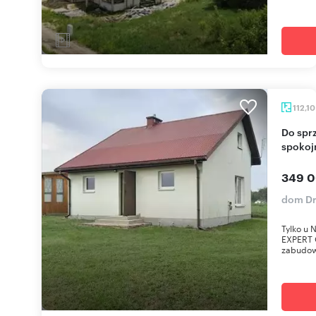
112,1
Do sprzedania dom z dużą działką 10 033 m² w
spokoj
349 0
dom Dr
Tylko u 
EXPERT O
zabudow