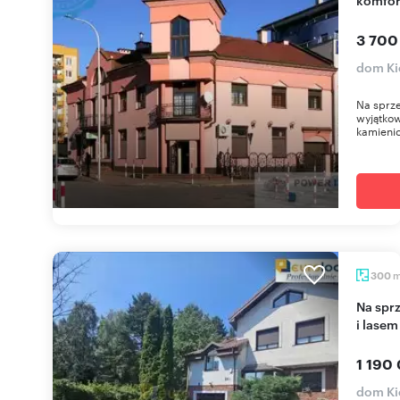
3 700
dom Ki
Na sprz
wyjątkow
kamienic
300
Na sprzedaż przestronny dom 300 m² z ogrodem
i lasem
1 190 
dom Ki