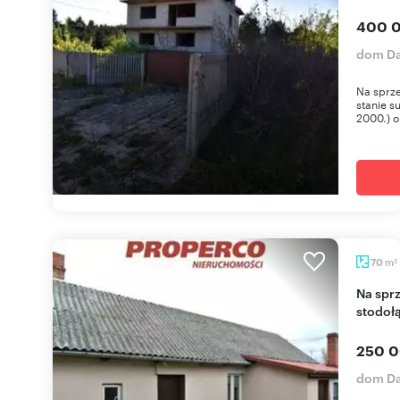
400 0
dom Da
Na sprz
stanie s
2000.) o
m
70
2
Na sprzedaż urokliwy dom 70 m² z ogrodem i
stodoł
250 0
dom Da