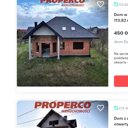
113,8
Dom w trakcie budowy z dużym potencjałem,
113,82
450 0
dom Da
Na sprz
poddasz
otwarty 
272,
Dom z dużą działką w Słopcu - stan surowy
otwart