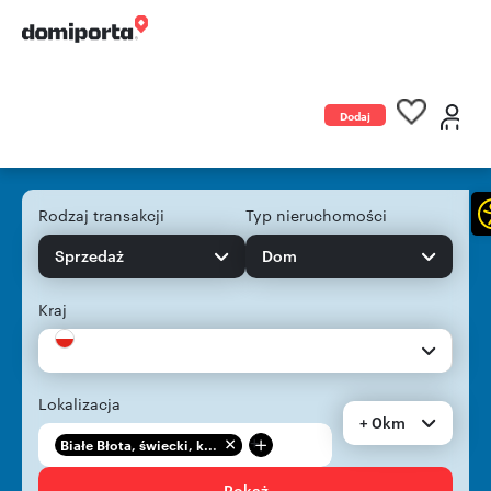
Dodaj
ogłoszenie
Rodzaj transakcji
Typ nieruchomości
Sprzedaż
Dom
Kraj
Lokalizacja
+ 0km
+
Białe Błota, świecki, k...
Pokaż