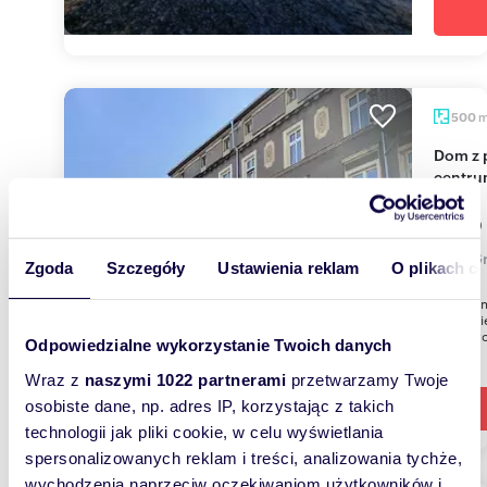
500
Dom z potencjałem, 8 pokoi, garaże, blisko
centr
1 050
dom Gr
Zgoda
Szczegóły
Ustawienia reklam
O plikach c
Oferuje
lokali m
(możliwo
Odpowiedzialne wykorzystanie Twoich danych
Wraz z
naszymi 1022 partnerami
przetwarzamy Twoje
osobiste dane, np. adres IP, korzystając z takich
technologii jak pliki cookie, w celu wyświetlania
spersonalizowanych reklam i treści, analizowania tychże,
wychodzenia naprzeciw oczekiwaniom użytkowników i