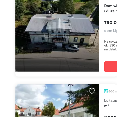
Dom wielorodzinny z potencjałem inwestycyjnym
i dużą 
790 0
dom Li
Na sprz
ok. 330 
na dział
800
Luksusowa rezydencja z basenem i ogrodem 800
m²