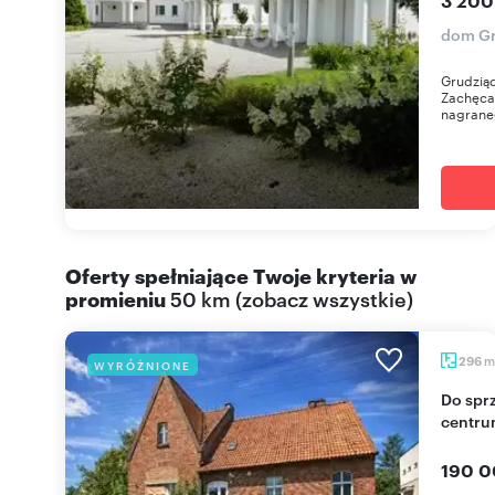
3 200
dom Gr
Grudziąd
Zachęcam
nagraneg
Oferty spełniające Twoje kryteria w
promieniu
50 km
(
zobacz wszystkie
)
m
296
WYRÓŻNIONE
Do sprzedania kompleks budynków 296 m² w
centru
190 0