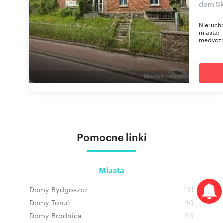
dom Sk
Nieruch
miasta: 
medyczna
Pomocne linki
Miasta
Domy Bydgoszcz
131
Domy Toruń
40
Domy Brodnica
33