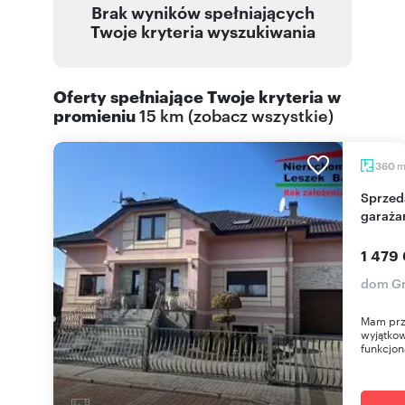
Brak wyników spełniających
Twoje kryteria wyszukiwania
Oferty spełniające Twoje kryteria w
promieniu
15 km
(
zobacz wszystkie
)
360
Sprzedam luksusowy dom 360 m² z sauną i
garaża
1 479
dom Gr
Mam prz
wyjątkow
funkcjona