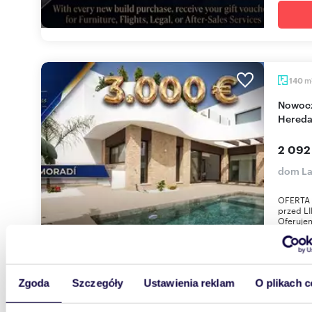
m
140
Nowoczesne wille z basenem 140 m² w Las
Hereda
2 092
dom La
OFERTA 
przed LI
Oferuje
Zgoda
Szczegóły
Ustawienia reklam
O plikach c