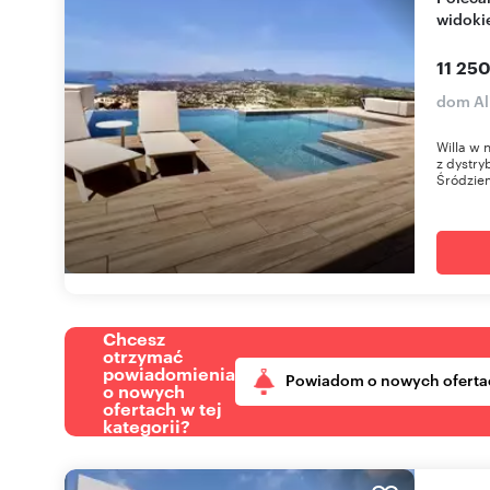
widoki
11 25
dom Al
Willa w 
z dystry
Śródziem
Chcesz
otrzymać
powiadomienia
Powiadom o nowych oferta
o nowych
ofertach w tej
kategorii?