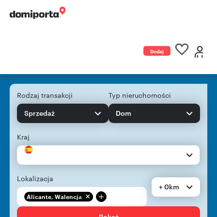
Dodaj
ogłoszenie
Rodzaj transakcji
Typ nieruchomości
Sprzedaż
Dom
Kraj
Lokalizacja
+ 0km
+
Alicante, Walencja
Pokaż