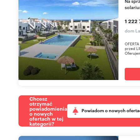
Na sprzedaż nowoczesny bungalow z ogrodem i
solari
1 222 
dom La
OFERTA 
przed LI
Oferuje
Chcesz
otrzymać
powiadomienia
Powiadom o nowych oferta
o nowych
ofertach w tej
kategorii?