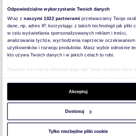
Odpowiedzialne wykorzystanie Twoich danych
m
196
Wraz z
naszymi 1022 partnerami
przetwarzamy Twoje osob
Nowoczesna willa z basenem 250 m od plaży -
poleca
dane, np. adres IP, korzystając z takich technologii jak pliki 
w celu wyświetlania spersonalizowanych reklam i treści,
5 377 
analizowania tychże, wychodzenia naprzeciw oczekiwaniom
użytkowników i rozwoju produktów. Masz wybór odnośnie te
dom C
kto używa Twoich danych i w jakich celach to robi.
OFERTA 
przed LI
Dowiedz się więcej odnośnie tego, jak Twoje osobiste dane 
Oferuje
przetwarzane oraz ustaw własne preferencje w
sekcji
szczegółów
. W Deklaracji plików cookie możesz zmienić lu
wycofać swoją zgodę w dowolnej chwili.
Akceptuj
Wykorzystujemy pliki cookie do spersonalizowania treści i r
Dostosuj
aby oferować funkcje społecznościowe i analizować ruch w 
m
109
witrynie. Informacje o tym, jak korzystasz z naszej witryny,
udostępniamy partnerom społecznościowym, reklamowym i
Nowoczesny dom z tarasami i solarium w San
Tylko niezbędne pliki cookie
analitycznym. Partnerzy mogą połączyć te informacje z inn
Fulgen