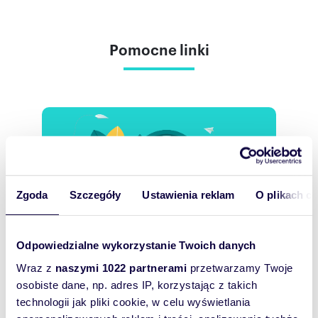
Pomocne linki
Zgoda
Szczegóły
Ustawienia reklam
O plikach c
Chcesz otrzymać
Odpowiedzialne wykorzystanie Twoich danych
powiadomienia o nowych
Wraz z
naszymi 1022 partnerami
przetwarzamy Twoje
ofertach w tej kategorii?
osobiste dane, np. adres IP, korzystając z takich
technologii jak pliki cookie, w celu wyświetlania
Powiadom o nowych ofertach