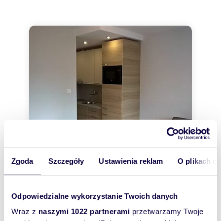
Zgoda
Szczegóły
Ustawienia reklam
O plikach c
24
m
1
18 750
zł/m
2
2
mieszkanie na sprzedaż 24m2
Odpowiedzialne wykorzystanie Twoich danych
450 000 zł
Wraz z
naszymi 1022 partnerami
przetwarzamy Twoje
mieszkanie Warszawa, Mokotów,
d