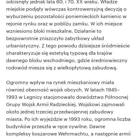
odcisnęły jednak lata 60. i 70. XX wieku. Władze
miejskie podjęły wówczas kontrowersyjną decyzję o
wyburzeniu pozostałości poniemieckich kamienic w
rejonie rynku oraz w pobliżu zamku. W ich miejsce
wzniesiono bloki mieszkalne. Działanie to
bezpowrotnie zniszczyło zabytkowy układ
urbanistyczny. Z tego powodu dzisiejsze śródmieście
charakteryzuje się estetyką typową dla krajów
dawnego bloku wschodniego, gdzie średniowieczny
rodowód miesza się z wielkopłytową zabudową.
Ogromny wpływ na rynek mieszkaniowy miała
również obecność wojsk obcych. W latach 1945–
1993 w Legnicy stacjonowało dowództwo Północnej
Grupy Wojsk Armii Radzieckiej. Wojskowi zajmowali
około jednej trzeciej przedwojennej zabudowy
miasta. Po ich wyjeździe w 1993 roku, ogromna liczba
budynków przeszła w ręce cywilne. Dawne
kompleksy koszarowe Wehrmachtu, a następnie armii