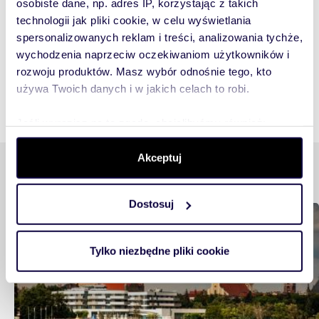
osobiste dane, np. adres IP, korzystając z takich
Wierzbno, Woronicza
technologii jak pliki cookie, w celu wyświetlania
spersonalizowanych reklam i treści, analizowania tychże,
wychodzenia naprzeciw oczekiwaniom użytkowników i
rozwoju produktów. Masz wybór odnośnie tego, kto
używa Twoich danych i w jakich celach to robi.
Jeśli wyrazisz na to zgodę, chcielibyśmy również:
Gromadzić dane dotyczące Twojej lokalizacji
Akceptuj
geograficznej z dokładnością nawet do kilku metrów
Podobne tematy
Identyfikować Twoje urządzenie, aktywnie analizując
charakteryzującego je zbiory danych (fingerprinting,
Dostosuj
czyli wirtualny odcisk palca)
Mieszkam
Dowiedz się więcej odnośnie tego, jak Twoje osobiste
dane są przetwarzane oraz ustaw własne preferencje w
Tylko niezbędne pliki cookie
sekcji szczegółów
. W Deklaracji plików cookie możesz
zmienić lub wycofać swoją zgodę w dowolnej chwili.
Wykorzystujemy pliki cookie do spersonalizowania treści