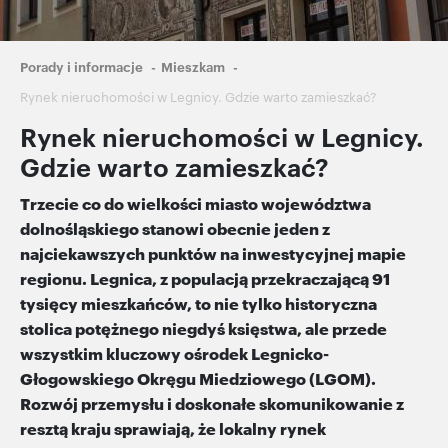
Ścieżka
Porady i informacje
Mieszkam
nawigacyjna
Rynek nieruchomości w Legnicy. Gdzie warto zamieszkać?
Rynek nieruchomości w Legnicy.
Gdzie warto zamieszkać?
Trzecie co do wielkości miasto województwa
dolnośląskiego stanowi obecnie jeden z
najciekawszych punktów na inwestycyjnej mapie
regionu. Legnica, z populacją przekraczającą 91
tysięcy mieszkańców, to nie tylko historyczna
stolica potężnego niegdyś księstwa, ale przede
wszystkim kluczowy ośrodek Legnicko-
Głogowskiego Okręgu Miedziowego (LGOM).
Rozwój przemysłu i doskonałe skomunikowanie z
resztą kraju sprawiają, że lokalny rynek