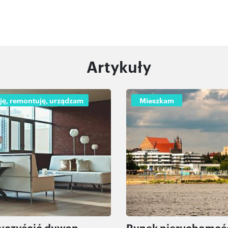
Artykuły
ję, remontuję, urządzam
Mieszkam
yczyścić dywan
Rynek nieruchomoś