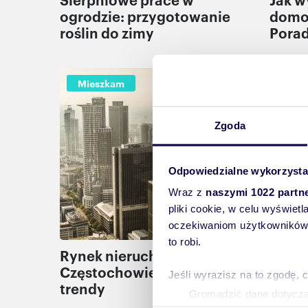
ogrodzie: przygotowanie
domo
roślin do zimy
Porad
Mieszkam
Mie
Zgoda
Odpowiedzialne wykorzysta
Wraz z
naszymi 1022 partn
pliki cookie, w celu wyświet
oczekiwaniom użytkowników i
to robi.
Rynek nieruchomości w
Gdyni
Częstochowie – analiza i
nieru
Jeśli wyrazisz na to zgodę, 
trendy
rozwo
Gromadzić dane dotycząc