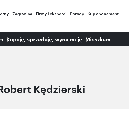
wotny
Zagranica
Firmy i eksperci
Porady
Kup abonament
am
Kupuję, sprzedaję, wynajmuję
Mieszkam
Robert Kędzierski