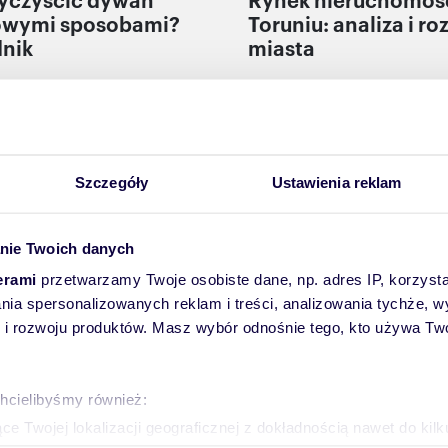
wymi sposobami?
Toruniu: analiza i ro
nik
miasta
szkam
Mieszkam
Szczegóły
Ustawienia reklam
nie Twoich danych
erami
przetwarzamy Twoje osobiste dane, np. adres IP, korzystaj
lania spersonalizowanych reklam i treści, analizowania tychże,
 rozwoju produktów. Masz wybór odnośnie tego, kto używa Twoi
a: rynek
Białystok: rozwój ry
chomości i historia
nieruchomości w sto
chcielibyśmy również:
ju miasta
Podlasia
e Twojej lokalizacji geograficznej z dokładnością nawet do kil