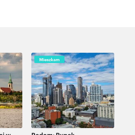
Mieszkam
ci w
Radom: Rynek