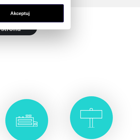
(fingerprinting, czyli
Akceptuj
sne preferencje w
sekcji
j chwili.
 strona
ołecznościowe i analizować
artnerom społecznościowym,
anymi od Ciebie lub