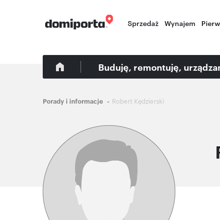
Sprzedaż
Wynajem
Pier
Buduję, remontuję, urządz
Ścieżka
Porady i informacje
Robert Kędzierski
nawigacyjna