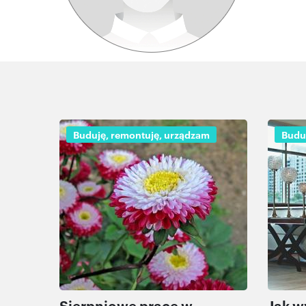
Buduję, remontuję, urządzam
Budu
Sierpniowe prace w
Jak w