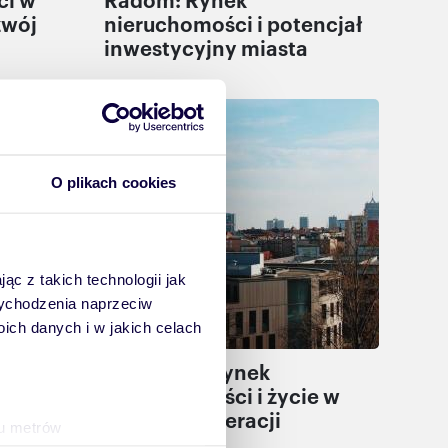
zwój
nieruchomości i potencjał
inwestycyjny miasta
Mieszkam
O plikach cookies
ąc z takich technologii jak
 wychodzenia naprzeciw
ch danych i w jakich celach
nku
Katowice: Rynek
licy
nieruchomości i życie w
sercu aglomeracji
ku metrów