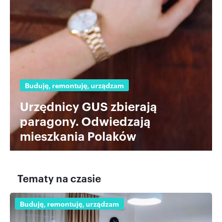
Partnerzy mogą połączyć te informacje z innymi danymi
otrzymanymi od Ciebie lub uzyskanymi podczas
korzystania z ich usług.
Buduję, remontuję, urządzam
Urzędnicy GUS zbierają
paragony. Odwiedzają
mieszkania Polaków
Tematy na czasie
Buduję, remontuję, urządzam