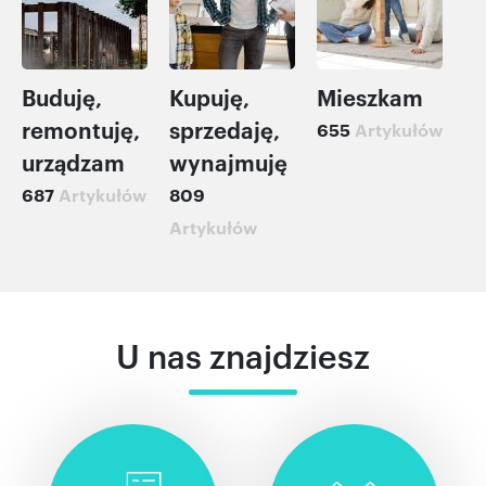
Buduję,
Kupuję,
Mieszkam
remontuję,
sprzedaję,
655
Artykułów
urządzam
wynajmuję
687
Artykułów
809
Artykułów
U nas znajdziesz