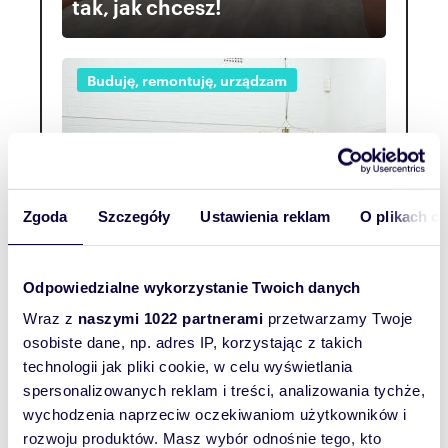
tak, jak chcesz!
Buduję, remontuję, urządzam
Zgoda
Szczegóły
Ustawienia reklam
O plikach c
Odpowiedzialne wykorzystanie Twoich danych
Wraz z
naszymi 1022 partnerami
przetwarzamy Twoje
Beton na ścianie. Jak uzyskać
osobiste dane, np. adres IP, korzystając z takich
loftowy klimat w mieszkaniu?
technologii jak pliki cookie, w celu wyświetlania
spersonalizowanych reklam i treści, analizowania tychże,
wychodzenia naprzeciw oczekiwaniom użytkowników i
Rynek nieruchomości
rozwoju produktów. Masz wybór odnośnie tego, kto