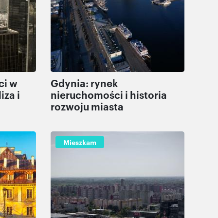
ci w
Gdynia: rynek
iza i
nieruchomości i historia
rozwoju miasta
Mieszkam