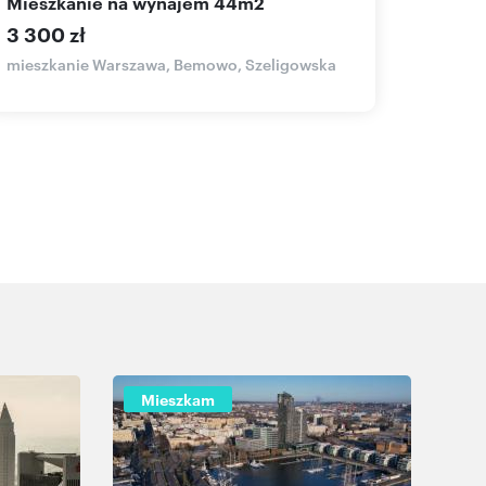
mieszkanie na wynajem 44m2
dzia
3 300 zł
170 0
mieszkanie Warszawa, Bemowo, Szeligowska
działka
Mieszkam