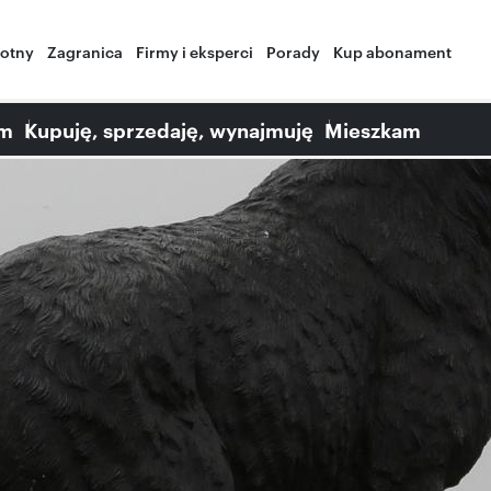
wotny
Zagranica
Firmy i eksperci
Porady
Kup abonament
am
Kupuję, sprzedaję, wynajmuję
Mieszkam