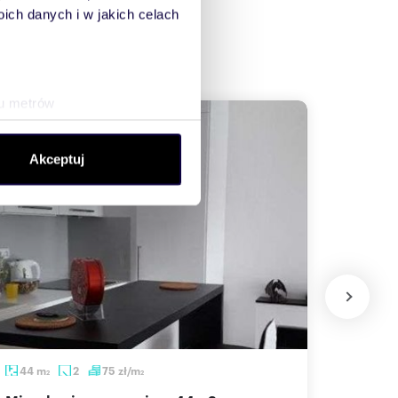
ch danych i w jakich celach
ku metrów
(fingerprinting, czyli
Akceptuj
sne preferencje w
sekcji
j chwili.
ołecznościowe i analizować
artnerom społecznościowym,
anymi od Ciebie lub
44
m
2
75
zł/m
1000
2
2