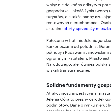
wciąż nie do końca odkrytym poten
gospodarka i jakość życia tworzą u
turystów, ale także osoby szukają
rentownych nieruchomości. Osob
aktualne
oferty sprzedaży mieszka
Położona w Kotlinie Jeleniogórskie
Karkonoszami od południa, Góram
północy i Rudawami Janowickimi o
ogromnym kapitałem. Miasto jest 
Narodowego, ale również polską s
w skali transgranicznej.
Solidne fundamenty gospo
Atrakcyjność inwestycyjna miasta 
Jelenia Góra to prężny ośrodek go
podmiotów. Dane o rynku nierucho
częściach kraju, jak wskazują ana