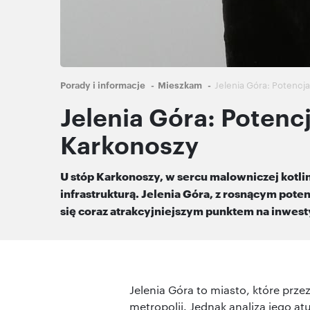
Ścieżka
Porady i informacje
Mieszkam
Jelenia Góra: Potencj
nawigacyjna
Jelenia Góra: Potenc
Karkonoszy
U stóp Karkonoszy, w sercu malowniczej kotlin
infrastrukturą. Jelenia Góra, z rosnącym pote
się coraz atrakcyjniejszym punktem na inwest
Jelenia Góra to miasto, które prz
metropolii. Jednak analiza jego at