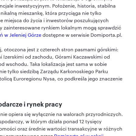
cjale inwestycyjnym. Położenie, historia, stabilna
nikalną mieszankę, która przyciąga nie tylko
ce miejsca do życia i inwestorów poszukujących
y zainteresowane rynkiem lokalnym mogą sprawdzić
ń w Jeleniej Górze
dostępne w serwisie Domiporta.pl.
j, otoczona jest z czterech stron pasmami górskimi:
i Izerskimi od zachodu, Górami Kaczawskimi od
d wschodu. Taka lokalizacja jest sama w sobie
nie tylko siedzibą Zarządu Karkonoskiego Parku
tolicą Euroregionu Nysa, co podkreśla jego znaczenie
darcze i rynek pracy
nie opiera się wyłącznie na walorach przyrodniczych.
spodarczy, w którym działa ponad 12 tysięcy
mości oraz średnie wartości transakcyjne w różnych
lizy przygotowane przez
Domiporta.pl w sekcji