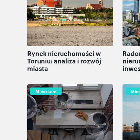
Rynek nieruchomości w
Rado
Toruniu: analiza i rozwój
nieru
miasta
inwes
Mieszkam
Mie