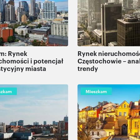
m: Rynek
Rynek nieruchomoś
chomości i potencjał
Częstochowie – anal
tycyjny miasta
trendy
szkam
Mieszkam