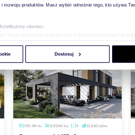
 rozwoju produktów. Masz wybór odnośnie tego, kto używa Twoi
Zobacz oferty nieruchomości
chcielibyśmy również:
e Twojej lokalizacji geograficznej z dokładnością nawet do kil
dzenie, aktywnie analizując charakteryzującego je zbiory danych 
ookie
Dostosuj
 tego, jak Twoje osobiste dane są przetwarzane oraz ustaw wła
plików cookie możesz zmienić lub wycofać swoją zgodę w dowolne
do spersonalizowania treści i reklam, aby oferować funkcje sp
ormacje o tym, jak korzystasz z naszej witryny, udostępniamy p
Partnerzy mogą połączyć te informacje z innymi danymi otrzym
nia z ich usług.
135,46
m
0,0240
ha
5
12 542
zł/m
2
2