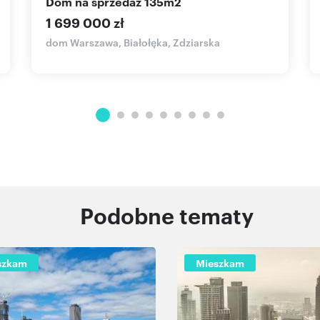
dom na sprzedaż 135m2
1 699 000 zł
dom Warszawa, Białołęka, Zdziarska
Podobne tematy
szkam
Mieszkam