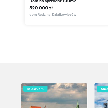
dom na sprzedaż 100m2
520 000 zł
bno,
dom Rędziny, Działkowiczów
Mieszkam
Mie