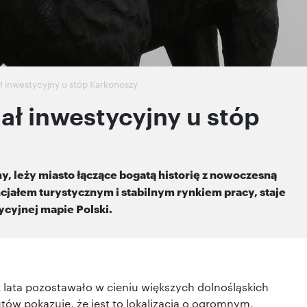
ał inwestycyjny u stóp Karkonoszy
jał inwestycyjny u stóp
y, leży miasto łączące bogatą historię z nowoczesną
ncjałem turystycznym i stabilnym rynkiem pracy, staje
ycyjnej mapie Polski.
ez lata pozostawało w cieniu większych dolnośląskich
utów pokazuje, że jest to lokalizacja o ogromnym,