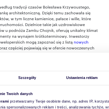
a według tradycji czasów Bolesława Krzywoustego,
ankę architektoniczną. Dzięki temu zachowała się
ów, w tym liczne kamienice, pałace i wille, które
eruchomości. Dzielnice takie jak uzdrowiskowe
zów u podnóża Zamku Chojnik, oferują unikalny klimat
rtamenty na wynajem krótkoterminowy. Inwestorzy
weloperskich mogą zapoznać się z listą
nowych
coraz częściej pojawiają się w ofercie nowoczesnych
pozycja dla osób, które potrafią dostrzec potencjał
 kurort. To miasto o stabilnej gospodarce, odradzającej
e kulturalnej i sportowej oraz z niepowtarzalnymi
Szczegóły
Ustawienia reklam
stko sprawia, że nieruchomości w Jeleniej Górze mają
artości, zarówno w segmencie najmu
nie Twoich danych
cznie rozwijającym się sektorze turystycznym.
erami
przetwarzamy Twoje osobiste dane, np. adres IP, korzystaj
lania spersonalizowanych reklam i treści, analizowania tychże,