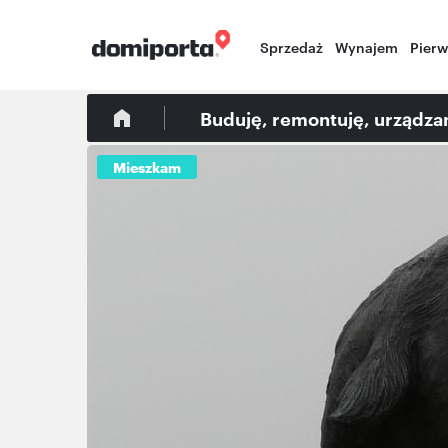
Sprzedaż
Wynajem
Pier
Buduję, remontuję, urządz
Mieszkam