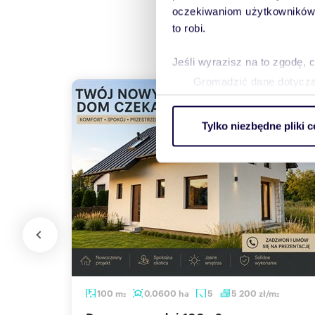
oczekiwaniom użytkowników i
to robi.
Jeśli wyrazisz na to zgodę, 
Gromadzić dane dotycząc
Identyfikować Twoje urzą
wirtualny odcisk palca)
Tylko niezbędne pliki c
Dowiedz się więcej odnośnie
szczegółów
. W Deklaracji 
Wykorzystujemy pliki cookie 
ruch w naszej witrynie. Inf
reklamowym i analitycznym. 
uzyskanymi podczas korzysta
100
m
0,0600
ha
5
5 200
zł/m
2
2