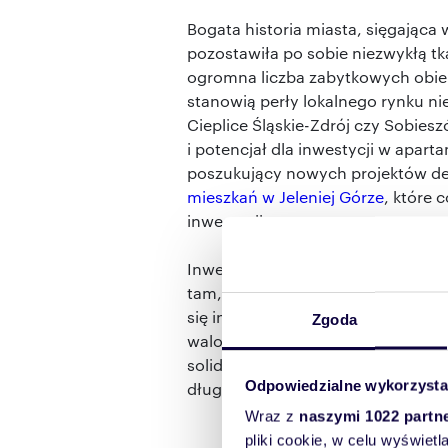
Bogata historia miasta, sięgając
pozostawiła po sobie niezwykłą tk
ogromna liczba zabytkowych obiekt
stanowią perły lokalnego rynku ni
Cieplice Śląskie-Zdrój czy Sobies
i potencjał dla inwestycji w apa
poszukujący nowych projektów de
mieszkań w Jeleniej Górze
, które 
inwestycji.
Inwestycja w Jeleniej Górze to pro
tam, gdzie inni widzą tylko górski
się infrastrukturze, bogatej oferci
Zgoda
walorami przyrodniczymi. To wszy
solidne fundamenty do wzrostu w
Odpowiedzialne wykorzysta
długoterminowego, jak i w dynami
Wraz z
naszymi 1022 partn
pliki cookie, w celu wyświet