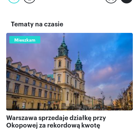
strona
strona
strona
strona
Tematy na czasie
Mieszkam
Warszawa sprzedaje działkę przy
Okopowej za rekordową kwotę