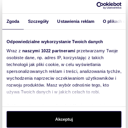
Rynek nieruchomości
Zgoda
Szczegóły
Ustawienia reklam
O plikach c
Odpowiedzialne wykorzystanie Twoich danych
Wraz z
naszymi 1022 partnerami
przetwarzamy Twoje
osobiste dane, np. adres IP, korzystając z takich
technologii jak pliki cookie, w celu wyświetlania
spersonalizowanych reklam i treści, analizowania tychże,
wychodzenia naprzeciw oczekiwaniom użytkowników i
Mieszkanie już nie na całe
rozwoju produktów. Masz wybór odnośnie tego, kto
życie. Polacy zmieniają
używa Twoich danych i w jakich celach to robi.
podejście
Jeśli wyrazisz na to zgodę, chcielibyśmy również:
Gromadzić dane dotyczące Twojej lokalizacji
Akceptuj
geograficznej z dokładnością nawet do kilku metrów
Identyfikować Twoje urządzenie, aktywnie analizując