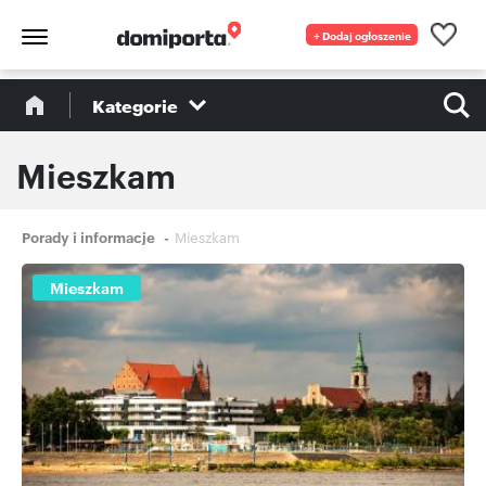
+ Dodaj ogłoszenie
Kategorie
Mieszkam
Ścieżka
Porady i informacje
Mieszkam
nawigacyjna
Mieszkam