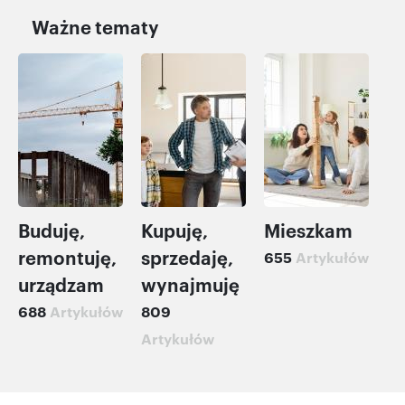
Ważne tematy
Buduję,
Kupuję,
Mieszkam
remontuję,
sprzedaję,
655
Artykułów
urządzam
wynajmuję
688
Artykułów
809
Artykułów