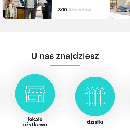
809
Artykułów
U nas znajdziesz
lokale
działki
użytkowe