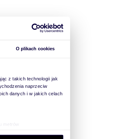
O plikach cookies
ąc z takich technologii jak
 wychodzenia naprzeciw
ch danych i w jakich celach
 strona
ku metrów
(fingerprinting, czyli