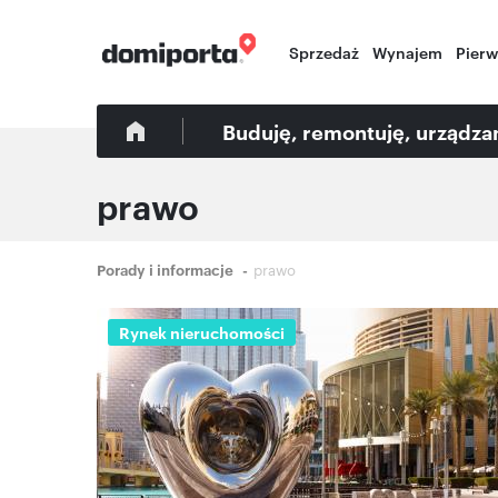
Sprzedaż
Wynajem
Pier
Buduję, remontuję, urządz
prawo
Ścieżka
Porady i informacje
prawo
nawigacyjna
Rynek nieruchomości