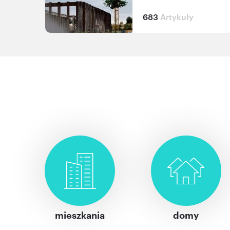
683
Artykuły
mieszkania
domy