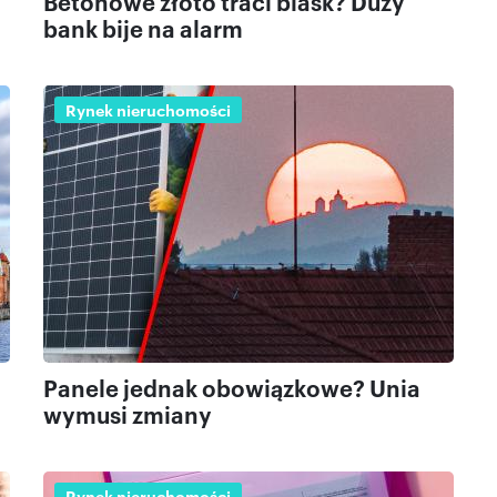
Betonowe złoto traci blask? Duży
bank bije na alarm
Rynek nieruchomości
Panele jednak obowiązkowe? Unia
wymusi zmiany
Rynek nieruchomości