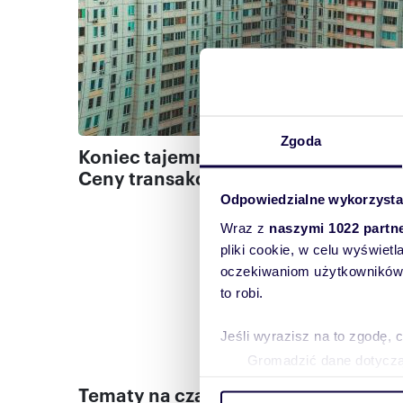
Zgoda
Koniec tajemnic na rynku mieszkań.
Ceny transakcyjne trafiły do sieci
Odpowiedzialne wykorzysta
Wraz z
naszymi 1022 partn
pliki cookie, w celu wyświet
oczekiwaniom użytkowników i
to robi.
Stronicowanie
Pierwsza
1
P
2
Jeśli wyrazisz na to zgodę, 
strona
Gromadzić dane dotycząc
Identyfikować Twoje urzą
Tematy na czasie