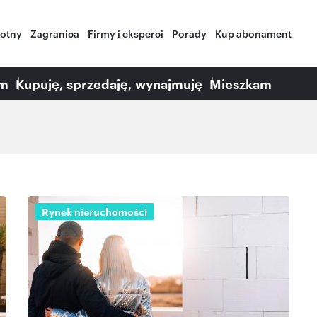
wotny
Zagranica
Firmy i eksperci
Porady
Kup abonament
am
Kupuję, sprzedaję, wynajmuję
Mieszkam
Rynek nieruchomości