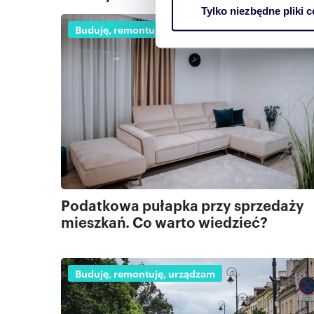
wirtualny odcisk palca)
Tylko niezbędne pliki c
Dowiedz się więcej odnośnie
Buduję, remontuję, urządzam
szczegółów
. W Deklaracji 
Wykorzystujemy pliki cookie 
ruch w naszej witrynie. Inf
reklamowym i analitycznym. 
uzyskanymi podczas korzysta
Podatkowa pułapka przy sprzedaży
mieszkań. Co warto wiedzieć?
Buduję, remontuję, urządzam