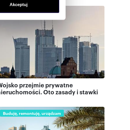
Akceptuj
sne preferencje w
sekcji
Buduję, remontuję, urządzam
j chwili.
ołecznościowe i analizować
artnerom społecznościowym,
anymi od Ciebie lub
Wojsko przejmie prywatne
nieruchomości. Oto zasady i stawki
Buduję, remontuję, urządzam