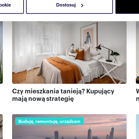
ookie
Dostosuj
 tego, jak Twoje osobiste dane są przetwarzane oraz ustaw wła
Buduję, remontuję, urządzam
plików cookie możesz zmienić lub wycofać swoją zgodę w dowolne
do spersonalizowania treści i reklam, aby oferować funkcje sp
ormacje o tym, jak korzystasz z naszej witryny, udostępniamy p
Partnerzy mogą połączyć te informacje z innymi danymi otrzym
nia z ich usług.
Czy mieszkania tanieją? Kupujący
mają nową strategię
Buduję, remontuję, urządzam