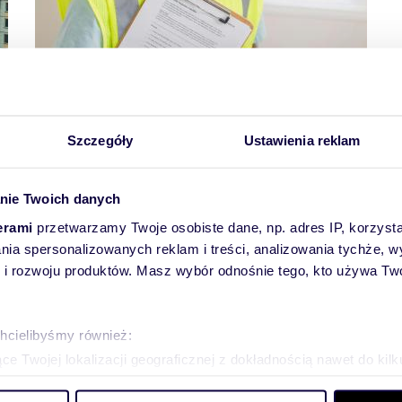
Szczegóły
Ustawienia reklam
Kontrole w domach Polaków.
Urzędnicy i fiskus mogą wlepiać kary.
Za co?
nie Twoich danych
erami
przetwarzamy Twoje osobiste dane, np. adres IP, korzystaj
lania spersonalizowanych reklam i treści, analizowania tychże,
 rozwoju produktów. Masz wybór odnośnie tego, kto używa Twoi
age
Page
3
Ostatnia
102
Następna
Następna
chcielibyśmy również:
strona
strona
e Twojej lokalizacji geograficznej z dokładnością nawet do kil
dzenie, aktywnie analizując charakteryzującego je zbiory danych 