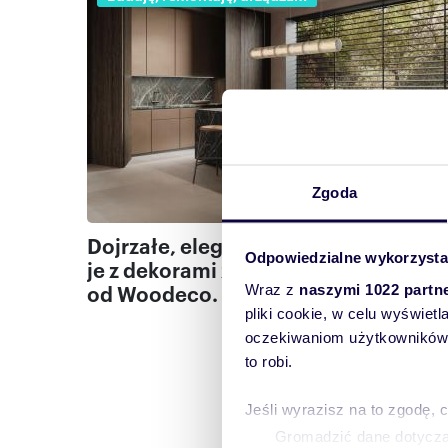
Zgoda
Dojrzałe, eleganckie wnętrza. Stwór
Odpowiedzialne wykorzysta
je z dekorami z nastroju Elegant Rich
od Woodeco.
Wraz z
naszymi 1022 partn
pliki cookie, w celu wyświet
oczekiwaniom użytkowników i
to robi.
Stronicowanie
Jeśli wyrazisz na to zgodę, 
P
1
Gromadzić dane dotycząc