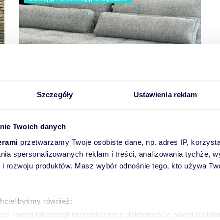
Szczegóły
Ustawienia reklam
z
Gdzie najlepiej sprawdzi się kanapa
nie Twoich danych
rozkładana jak łóżko sypialniane?
erami
przetwarzamy Twoje osobiste dane, np. adres IP, korzystaj
lania spersonalizowanych reklam i treści, analizowania tychże,
 rozwoju produktów. Masz wybór odnośnie tego, kto używa Twoi
chcielibyśmy również:
ierwsza
Page
2
Ostatnia
3
Następna
Następna strona
e Twojej lokalizacji geograficznej z dokładnością nawet do kil