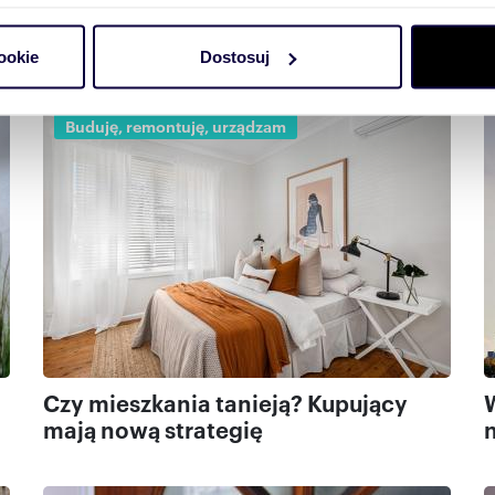
dzenie, aktywnie analizując charakteryzującego je zbiory danych 
trona
strona
strona
ookie
Dostosuj
 tego, jak Twoje osobiste dane są przetwarzane oraz ustaw wła
plików cookie możesz zmienić lub wycofać swoją zgodę w dowolne
Buduję, remontuję, urządzam
do spersonalizowania treści i reklam, aby oferować funkcje sp
ormacje o tym, jak korzystasz z naszej witryny, udostępniamy p
Partnerzy mogą połączyć te informacje z innymi danymi otrzym
nia z ich usług.
Czy mieszkania tanieją? Kupujący
mają nową strategię