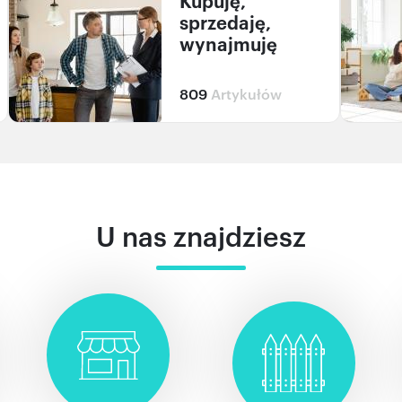
Kupuję,
sprzedaję,
wynajmuję
809
Artykułów
U nas znajdziesz