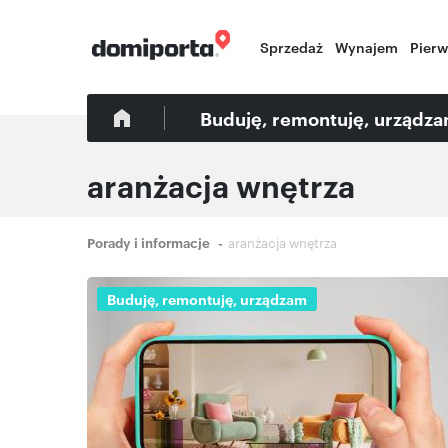
Sprzedaż
Wynajem
Pier
Buduję, remontuję, urządz
aranżacja wnętrza
Ścieżka
Porady i informacje
aranżacja wnętrza
nawigacyjna
Buduję, remontuję, urządzam