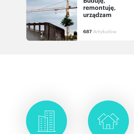
Buduję,
remontuję,
urządzam
687
Artykułów