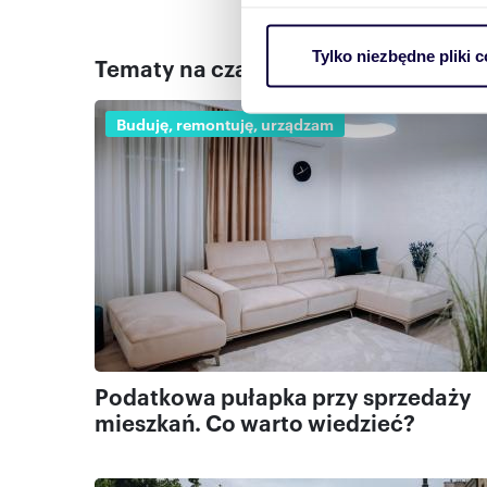
Identyfikować Twoje urzą
s
wirtualny odcisk palca)
Tylko niezbędne pliki c
Tematy na czasie
Dowiedz się więcej odnośnie
szczegółów
. W Deklaracji 
Buduję, remontuję, urządzam
Wykorzystujemy pliki cookie 
ruch w naszej witrynie. Inf
reklamowym i analitycznym. 
uzyskanymi podczas korzysta
Podatkowa pułapka przy sprzedaży
mieszkań. Co warto wiedzieć?