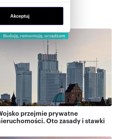
(fingerprinting, czyli
Akceptuj
sne preferencje w
sekcji
j chwili.
Buduję, remontuję, urządzam
ołecznościowe i analizować
artnerom społecznościowym,
anymi od Ciebie lub
Wojsko przejmie prywatne
nieruchomości. Oto zasady i stawki