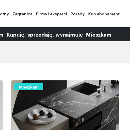
wotny
Zagranica
Firmy i eksperci
Porady
Kup abonament
am
Kupuję, sprzedaję, wynajmuję
Mieszkam
Mieszkam