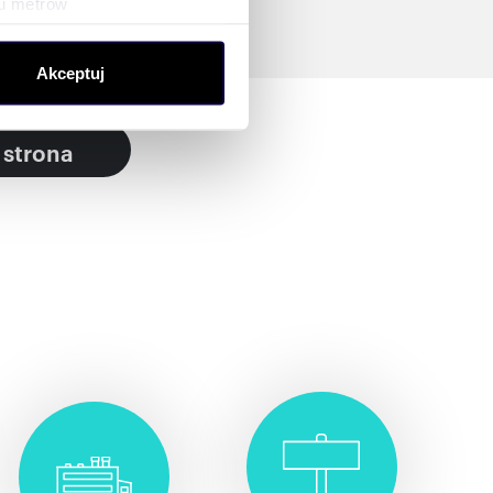
ku metrów
(fingerprinting, czyli
Akceptuj
sne preferencje w
sekcji
j chwili.
 strona
ołecznościowe i analizować
artnerom społecznościowym,
anymi od Ciebie lub