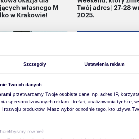
jących własnego M
Twój adres | 27-28 w
ylko w Krakowie!
2025.
ję, sprzedaję, wynajmuję
Kupuję, sprzedaję, wynaj
Szczegóły
Ustawienia reklam
nie Twoich danych
erami
przetwarzamy Twoje osobiste dane, np. adres IP, korzystaj
lania spersonalizowanych reklam i treści, analizowania tychże,
 rozwoju produktów. Masz wybór odnośnie tego, kto używa Twoi
ca kredytowy z
Targi Mieszkań i D
awia: Jak się
Poznań 15-16 marca 
otować do kredytu
chcielibyśmy również:
ecznego i nie