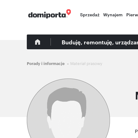
Sprzedaż
Wynajem
Pier
Buduję, remontuję, urządz
Ścieżka
Porady i informacje
Materiał prasowy
nawigacyjna
P