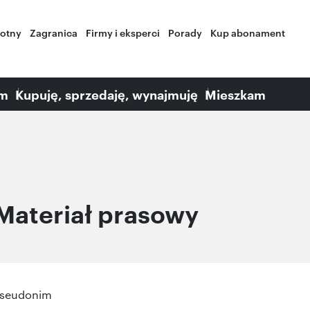
wotny
Zagranica
Firmy i eksperci
Porady
Kup abonament
am
Kupuję, sprzedaję, wynajmuję
Mieszkam
Materiał prasowy
seudonim