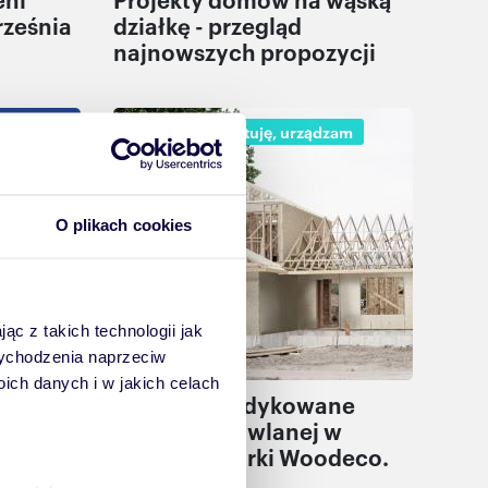
rześnia
działkę - przegląd
najnowszych propozycji
muję
Buduję, remontuję, urządzam
O plikach cookies
ąc z takich technologii jak
 wychodzenia naprzeciw
ch danych i w jakich celach
omów
Produkty dedykowane
2025 r.
branży budowlanej w
portfolio marki Woodeco.