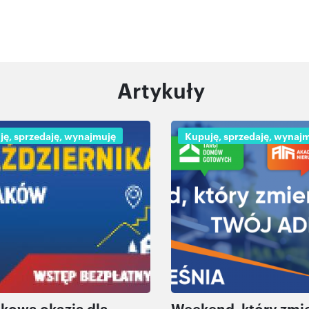
Artykuły
ję, sprzedaję, wynajmuję
Kupuję, sprzedaję, wynaj
kowa okazja dla
Weekend, który zmi