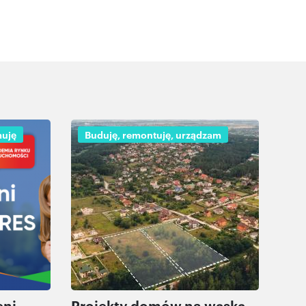
muję
Buduję, remontuję, urządzam
eni
Projekty domów na wąską