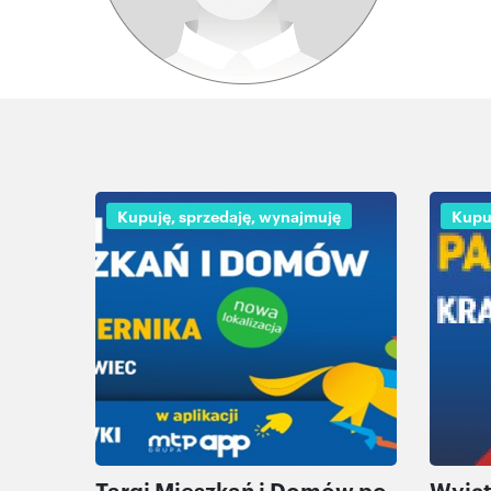
Kupuję, sprzedaję, wynajmuję
Kupu
Targi Mieszkań i Domów po
Wyjąt