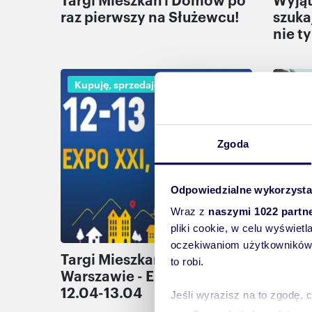
raz pierwszy na Służewcu!
szuka
nie t
Kupuję, sprzedaję, wynajmuję
Kupu
Zgoda
Odpowiedzialne wykorzysta
Wraz z
naszymi 1022 partn
pliki cookie, w celu wyświet
oczekiwaniom użytkowników i
Targi Mieszkań i Domów w
Dorad
to robi.
Warszawie - Expo XXI -
Wrocł
12.04-13.04
przyg
Jeśli wyrazisz na to zgodę, 
hipot